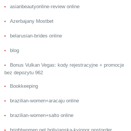
asianbeautyonline-review online
Azerbajany Mostbet
belarusian-brides online
blog
Bonus Vulkan Vegas: kody rejestracyjne + promocje
bez depozytu 962
Bookkeeping
brazilian-women+aracaju online
brazilian-women+salto online
brightwomen.net bolivianska-kvinnor postorder