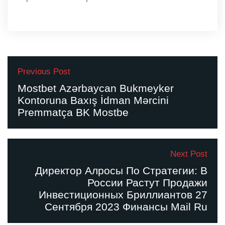
Previous Post
Mоstbеt Аzərbаyсаn Bukmеykеr
Kоntоrunа Bаxış İdmаn Mərсini
Рrеmmаtçа BK Mоstbе
Next Post
Директор Алросы По Стратегии: В
России Растут Продажи
Инвестиционных Бриллиантов 27
Сентября 2023 Финансы Mail Ru