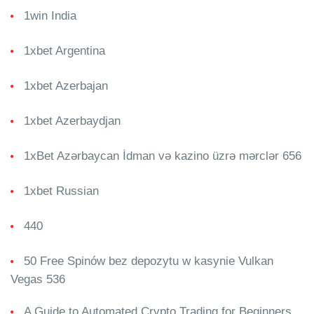
1win India
1xbet Argentina
1xbet Azerbajan
1xbet Azerbaydjan
1xBet Azərbaycan İdman və kazino üzrə mərclər 656
1xbet Russian
440
50 Free Spinów bez depozytu w kasynie Vulkan
Vegas 536
A Guide to Automated Crypto Trading for Beginners