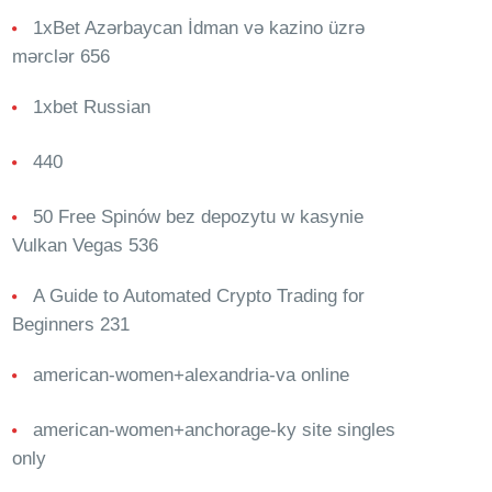
1xBet Azərbaycan İdman və kazino üzrə
mərclər 656
1xbet Russian
440
50 Free Spinów bez depozytu w kasynie
Vulkan Vegas 536
A Guide to Automated Crypto Trading for
Beginners 231
american-women+alexandria-va online
american-women+anchorage-ky site singles
only