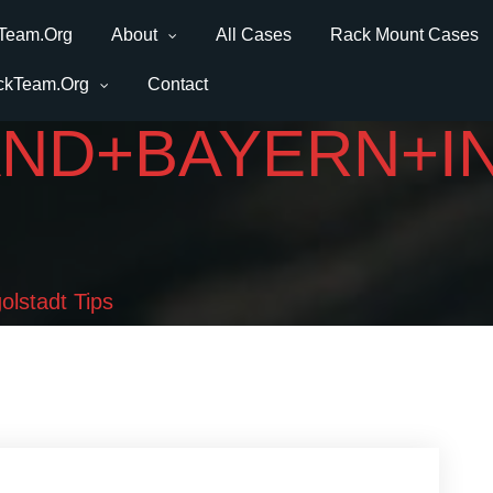
Team.Org
About
All Cases
Rack Mount Cases
ckTeam.Org
Contact
ND+BAYERN+I
lstadt Tips