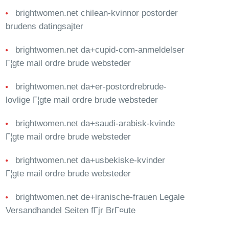
brightwomen.net chilean-kvinnor postorder
brudens datingsajter
brightwomen.net da+cupid-com-anmeldelser
Г¦gte mail ordre brude websteder
brightwomen.net da+er-postordrebrude-
lovlige Г¦gte mail ordre brude websteder
brightwomen.net da+saudi-arabisk-kvinde
Г¦gte mail ordre brude websteder
brightwomen.net da+usbekiske-kvinder
Г¦gte mail ordre brude websteder
brightwomen.net de+iranische-frauen Legale
Versandhandel Seiten fГјr BrГ¤ute