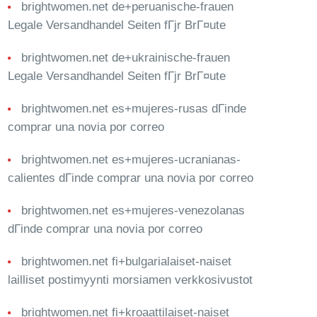
brightwomen.net de+peruanische-frauen
Legale Versandhandel Seiten fГјr BrГ¤ute
brightwomen.net de+ukrainische-frauen
Legale Versandhandel Seiten fГјr BrГ¤ute
brightwomen.net es+mujeres-rusas dГіnde
comprar una novia por correo
brightwomen.net es+mujeres-ucranianas-
calientes dГіnde comprar una novia por correo
brightwomen.net es+mujeres-venezolanas
dГіnde comprar una novia por correo
brightwomen.net fi+bulgarialaiset-naiset
lailliset postimyynti morsiamen verkkosivustot
brightwomen.net fi+kroaattilaiset-naiset