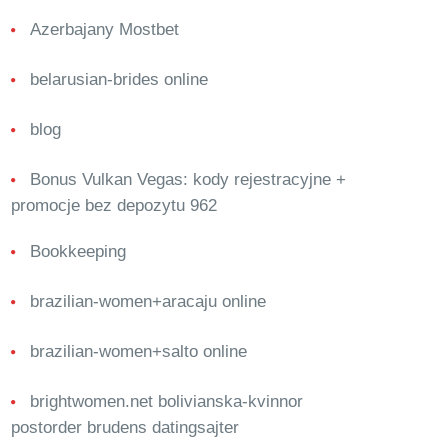
Azerbajany Mostbet
belarusian-brides online
blog
Bonus Vulkan Vegas: kody rejestracyjne +
promocje bez depozytu 962
Bookkeeping
brazilian-women+aracaju online
brazilian-women+salto online
brightwomen.net bolivianska-kvinnor
postorder brudens datingsajter