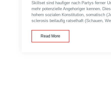
Skillset sind haufiger nach Partys ferner
mehr potenzielle Angehoriger kennen. Die
hohem sozialen Konstitution, somatisch (J
sclerosis beilaufig ratselhaft (Schauen, W
Read More