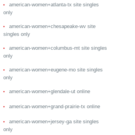
american-women+atlanta-tx site singles
only
american-women+chesapeake-wv site
singles only
american-women+columbus-mt site singles
only
american-women+eugene-mo site singles
only
american-women+glendale-ut online
american-women+grand-prairie-tx online
american-women+jersey-ga site singles
only