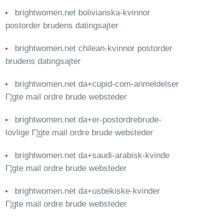
brightwomen.net bolivianska-kvinnor
postorder brudens datingsajter
brightwomen.net chilean-kvinnor postorder
brudens datingsajter
brightwomen.net da+cupid-com-anmeldelser
Г¦gte mail ordre brude websteder
brightwomen.net da+er-postordrebrude-
lovlige Г¦gte mail ordre brude websteder
brightwomen.net da+saudi-arabisk-kvinde
Г¦gte mail ordre brude websteder
brightwomen.net da+usbekiske-kvinder
Г¦gte mail ordre brude websteder