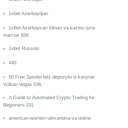
1xbet Azerbaydjan
1xBet Azərbaycan İdman və kazino üzrə
mərclər 656
1xbet Russian
440
50 Free Spinów bez depozytu w kasynie
Vulkan Vegas 536
A Guide to Automated Crypto Trading for
Beginners 231
american-women+alexandria-va online