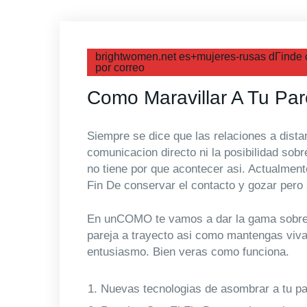
brightwomen.net es+mujeres-rusas dГіnde 
por correo
Como Maravillar A Tu Par
Siempre se dice que las relaciones a dista
comunicacion directo ni la posibilidad sobr
no tiene por que acontecer asi. Actualmen
Fin De conservar el contacto y gozar pero 
En unCOMO te vamos a dar la gama sobre 
pareja a trayecto asi­ como mantengas viva
entusiasmo. Bien veras como funciona.
Nuevas tecnologias de asombrar a tu pa