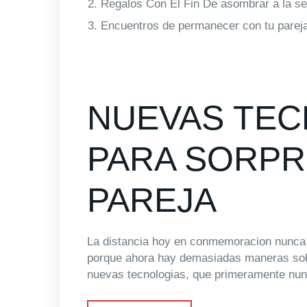
Regalos Con El Fin De asombrar a la s
Encuentros de permanecer con tu parej
NUEVAS TEC
PARA SORPR
PAREJA
La distancia hoy en conmemoracion nunca 
porque ahora hay demasiadas maneras sobr
nuevas tecnologias, que primeramente nunc