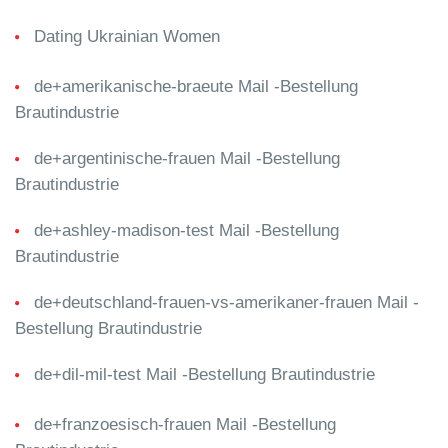
Dating Ukrainian Women
de+amerikanische-braeute Mail -Bestellung
Brautindustrie
de+argentinische-frauen Mail -Bestellung
Brautindustrie
de+ashley-madison-test Mail -Bestellung
Brautindustrie
de+deutschland-frauen-vs-amerikaner-frauen Mail -
Bestellung Brautindustrie
de+dil-mil-test Mail -Bestellung Brautindustrie
de+franzoesisch-frauen Mail -Bestellung