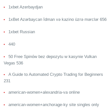
1xbet Azerbaydjan
1xBet Azərbaycan İdman və kazino üzrə mərclər 656
1xbet Russian
440
50 Free Spinów bez depozytu w kasynie Vulkan
Vegas 536
A Guide to Automated Crypto Trading for Beginners
231
american-women+alexandria-va online
american-women+anchorage-ky site singles only