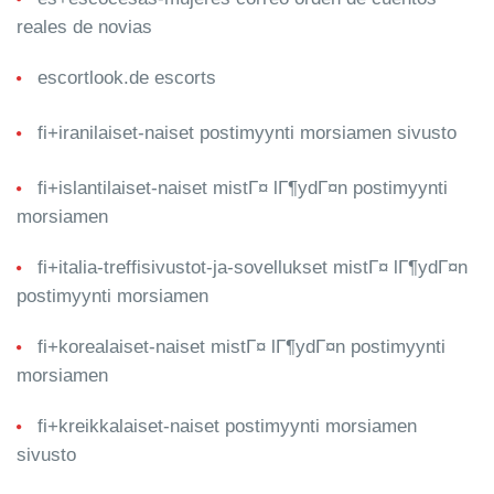
reales de novias
escortlook.de escorts
fi+iranilaiset-naiset postimyynti morsiamen sivusto
fi+islantilaiset-naiset mistГ¤ lГ¶ydГ¤n postimyynti
morsiamen
fi+italia-treffisivustot-ja-sovellukset mistГ¤ lГ¶ydГ¤n
postimyynti morsiamen
fi+korealaiset-naiset mistГ¤ lГ¶ydГ¤n postimyynti
morsiamen
fi+kreikkalaiset-naiset postimyynti morsiamen
sivusto