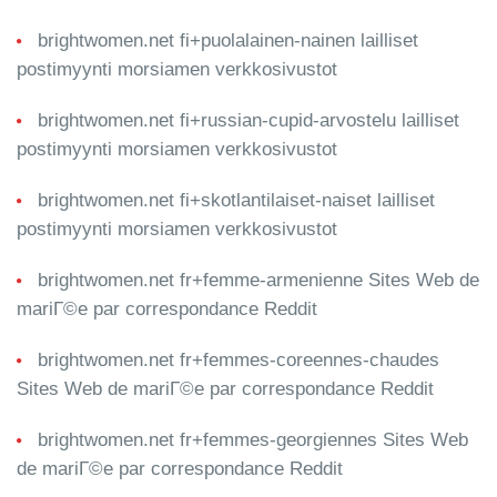
brightwomen.net fi+puolalainen-nainen lailliset
postimyynti morsiamen verkkosivustot
brightwomen.net fi+russian-cupid-arvostelu lailliset
postimyynti morsiamen verkkosivustot
brightwomen.net fi+skotlantilaiset-naiset lailliset
postimyynti morsiamen verkkosivustot
brightwomen.net fr+femme-armenienne Sites Web de
mariГ©e par correspondance Reddit
brightwomen.net fr+femmes-coreennes-chaudes
Sites Web de mariГ©e par correspondance Reddit
brightwomen.net fr+femmes-georgiennes Sites Web
de mariГ©e par correspondance Reddit