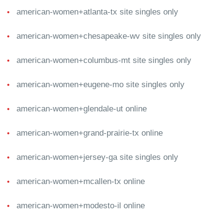
american-women+atlanta-tx site singles only
american-women+chesapeake-wv site singles only
american-women+columbus-mt site singles only
american-women+eugene-mo site singles only
american-women+glendale-ut online
american-women+grand-prairie-tx online
american-women+jersey-ga site singles only
american-women+mcallen-tx online
american-women+modesto-il online