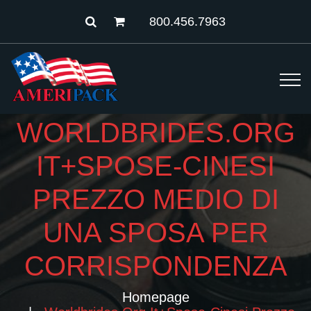
800.456.7963
WORLDBRIDES.ORG
IT+SPOSE-CINESI
PREZZO MEDIO DI
UNA SPOSA PER
CORRISPONDENZA
Homepage