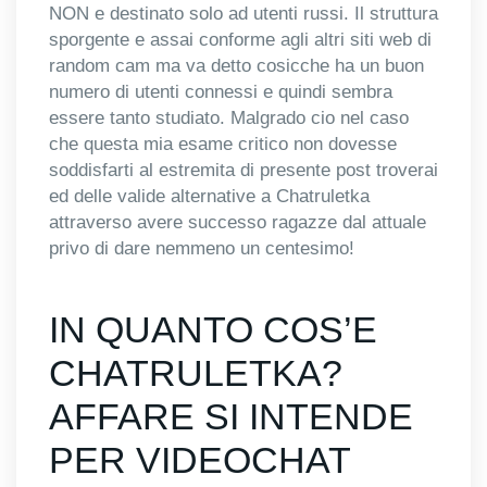
NON e destinato solo ad utenti russi. Il struttura
sporgente e assai conforme agli altri siti web di
random cam ma va detto cosicche ha un buon
numero di utenti connessi e quindi sembra
essere tanto studiato. Malgrado cio nel caso
che questa mia esame critico non dovesse
soddisfarti al estremita di presente post troverai
ed delle valide alternative a Chatruletka
attraverso avere successo ragazze dal attuale
privo di dare nemmeno un centesimo!
IN QUANTO COS’E
CHATRULETKA?
AFFARE SI INTENDE
PER VIDEOCHAT