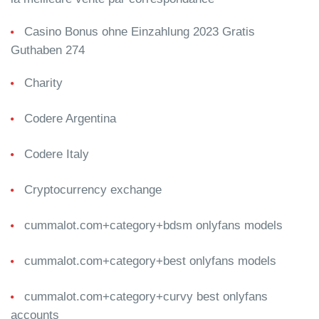
Casino Bonus ohne Einzahlung 2023 Gratis
Guthaben 274
Charity
Codere Argentina
Codere Italy
Cryptocurrency exchange
cummalot.com+category+bdsm onlyfans models
cummalot.com+category+best onlyfans models
cummalot.com+category+curvy best onlyfans
accounts