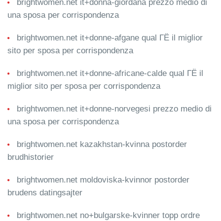
brightwomen.net it+donna-giordana prezzo medio di
una sposa per corrispondenza
brightwomen.net it+donne-afgane qual ГЁ il miglior
sito per sposa per corrispondenza
brightwomen.net it+donne-africane-calde qual ГЁ il
miglior sito per sposa per corrispondenza
brightwomen.net it+donne-norvegesi prezzo medio di
una sposa per corrispondenza
brightwomen.net kazakhstan-kvinna postorder
brudhistorier
brightwomen.net moldoviska-kvinnor postorder
brudens datingsajter
brightwomen.net no+bulgarske-kvinner topp ordre