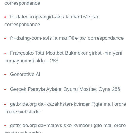
correspondance
fr+dateeuropeangirl-avis la mariГ©e par
correspondance
fr+dating-com-avis la mariГ©e par correspondance
Françesko Totti Mostbet Bukmeker şirkəti-nın yeni
nümayəndəsi oldu – 283
Generative AI
Gerçek Parayla Aviator Oyunu Mostbet Oyna 266
getbride.org da+kazakhstan-kvinder Г¦gte mail ordre
brude websteder
getbride.org da+malaysiske-kvinder Г¦gte mail ordre