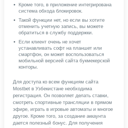
Кроме того, в приложение интегрирована
система обхода блокировок.
Такой функции нет, но если вы хотите
отменить учетную запись, вы можете
обратиться в службу поддержки.
Если клиент очень не хочет
устанавливать софт на планшет или
смартфон, он может воспользоваться
мобильной версией сайта букмекерской
конторы.
Для доступа ко всем функциям сайта
Mostbet в Узбекистане необходима
регистрация. Он позволяет делать ставки,
смотреть спортивные трансляции в прямом
эфире, играть в игровые автоматы и многое
другое. Кроме того, за создание аккаунта
дается полезный бонус. Для получения