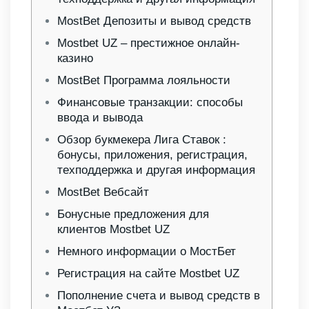
MostBet Депозиты и вывод средств
Mostbet UZ – престижное онлайн-
казино
MostBet Программа лояльности
Финансовые транзакции: способы
ввода и вывода
Обзор букмекера Лига Ставок :
бонусы, приложения, регистрация,
техподдержка и другая информация
MostBet Вебсайт
Бонусные предложения для
клиентов Mostbet UZ
Немного информации о МостБет
Регистрация на сайте Mostbet UZ
Пополнение счета и вывод средств в