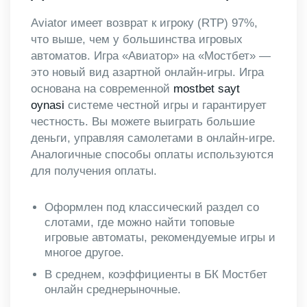
Aviator имеет возврат к игроку (RTP) 97%,
что выше, чем у большинства игровых
автоматов. Игра «Авиатор» на «Мостбет» —
это новый вид азартной онлайн-игры. Игра
основана на современной
mostbet sayt
oynasi
системе честной игры и гарантирует
честность. Вы можете выиграть большие
деньги, управляя самолетами в онлайн-игре.
Аналогичные способы оплаты используются
для получения оплаты.
Оформлен под классический раздел со
слотами, где можно найти топовые
игровые автоматы, рекомендуемые игры и
многое другое.
В среднем, коэффициенты в БК Мостбет
онлайн среднерыночные.