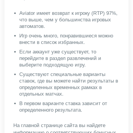
Aviator имеет возврат к игроку (RTP) 97%,
что выше, чем у большинства игровых
автоматов.
Игр очень много, понравившиеся можно
внести в список избранных.
Если аккаунт уже существует, то
перейдите в раздел развлечений и
выберите подходящую игру.
Существуют специальные варианты
ставок, где вы можете найти результаты в
определенных временных рамках в
отдельных матчах.
В первом варианте ставка зависит от
определенного результата.
На главной странице сайта вы найдете
информацию о соответствующих бонусных