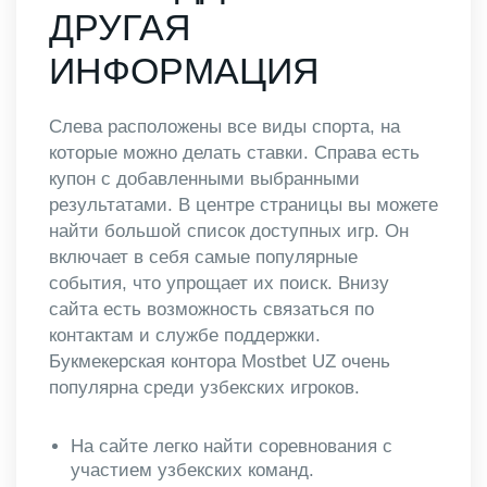
ДРУГАЯ
ИНФОРМАЦИЯ
Слева расположены все виды спорта, на
которые можно делать ставки. Справа есть
купон с добавленными выбранными
результатами. В центре страницы вы можете
найти большой список доступных игр. Он
включает в себя самые популярные
события, что упрощает их поиск. Внизу
сайта есть возможность связаться по
контактам и службе поддержки.
Букмекерская контора Mostbet UZ очень
популярна среди узбекских игроков.
На сайте легко найти соревнования с
участием узбекских команд.