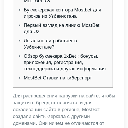
Мостбет УЗ
Букмекерская контора Mostbet для
игроков из Узбекистана
Первый взгляд на линию MostBet
для Uz
Легально ли работает в
Узбекистане?
Обзор букмекера 1xBet : бонусы,
приложения, регистрация,
техподдержка и другая информация
MostBet Ставки на киберспорт
Для распределения нагрузки на сайте, чтобы
защитить бренд от плагиата, и для
локализации сайта в регионе, MostBet
создали сайты-зеркала с другими
доменами. Они ничем не отличаются от