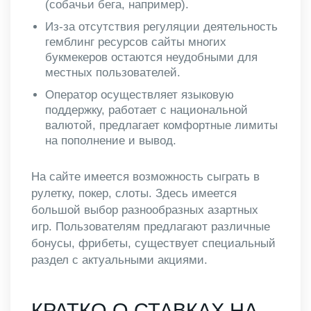
(собачьи бега, например).
Из-за отсутствия регуляции деятельность
гемблинг ресурсов сайты многих
букмекеров остаются неудобными для
местных пользователей.
Оператор осуществляет языковую
поддержку, работает с национальной
валютой, предлагает комфортные лимиты
на пополнение и вывод.
На сайте имеется возможность сыграть в
рулетку, покер, слоты. Здесь имеется
большой выбор разнообразных азартных
игр. Пользователям предлагают различные
бонусы, фрибеты, существует специальный
раздел с актуальными акциями.
КРАТКО О СТАВКАХ НА