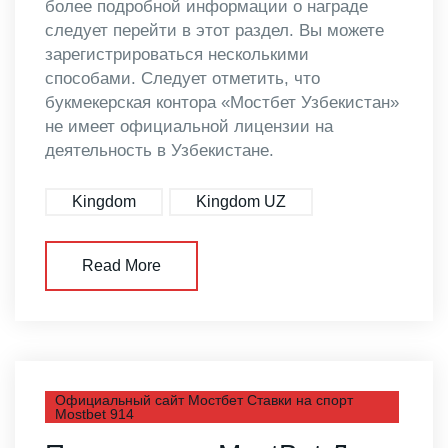
более подробной информации о награде
следует перейти в этот раздел. Вы можете
зарегистрироваться несколькими
способами. Следует отметить, что
букмекерская контора «Мостбет Узбекистан»
не имеет официальной лицензии на
деятельность в Узбекистане.
Kingdom
Kingdom UZ
Read More
Официальный сайт Мостбет Ставки на спорт
Mostbet 914