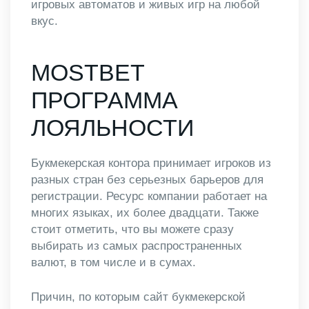
игровых автоматов и живых игр на любой
вкус.
MOSTBET
ПРОГРАММА
ЛОЯЛЬНОСТИ
Букмекерская контора принимает игроков из
разных стран без серьезных барьеров для
регистрации. Ресурс компании работает на
многих языках, их более двадцати. Также
стоит отметить, что вы можете сразу
выбирать из самых распространенных
валют, в том числе и в сумах.
Причин, по которым сайт букмекерской