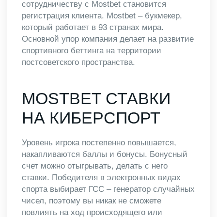
сотрудничеству с Mostbet становится
регистрация клиента. Mostbet – букмекер,
который работает в 93 странах мира.
Основной упор компания делает на развитие
спортивного беттинга на территории
постсоветского пространства.
MOSTBET СТАВКИ
НА КИБЕРСПОРТ
Уровень игрока постепенно повышается,
накапливаются баллы и бонусы. Бонусный
счет можно отыгрывать, делать с него
ставки. Победителя в электронных видах
спорта выбирает ГСС – генератор случайных
чисел, поэтому вы никак не сможете
повлиять на ход происходящего или