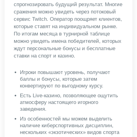
спрогнозировать будущий результат. Многие
сражения можно увидеть через потоковый
сервис Twitch. Оператор поощряет клиентов,
которые ставят на индивидуальном рынке.
По итогам месяца в турнирной таблице
можно увидеть имена победителей, которых
ждут персональные бонусы и бесплатные
ставки на спорт и казино.
Игроки повышают уровень, получают
баллы и бонусы, которые затем
конвертируют по выгодному курсу.
Есть Live-казино, позволяющее ощутить
атмосферу настоящего игорного
заведения.
Из особенностей мы можем выделить
наличие киберспортивных дисциплин,
нескольких «экзотических» видов спорта