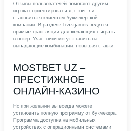
Отзывы пользователей помогают другим
игрока сориентироваться, стоит ли
становиться клиентом букмекерской
компании. В разделе Live-games ведутся
прямые трансляции для желающих сыграть
в покер. Участники могут ставить на
выпадающие комбинации, повышая ставки.
MOSTBET UZ –
ПРЕСТИЖНОЕ
ОНЛАЙН-КАЗИНО
Но при желании вы всегда можете
установить полную программу от букмекера.
Программа доступна на мобильных
устройствах с операционными системами