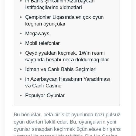
in Bahis Şirkətinin Azərbaycan
İstifadəçilərinə xidmətləri
Çempionlar Liqasında ən çox oyun
keçirən oyunçular
Megaways
Mobil telefonlar
Qeydiyyatdan keçmək, 1Win rəsmi
saytında hesabı necə doldurmaq olar
İdman və Canlı Bahis Seçimləri
in Azərbaycan Hesabının Yaradılması
və Canlı Casino
Populyar Oyunlar
Bu bonuslar, belə bir slot oyununda bəzi pulsuz
oyun dövrləri təklif edər. Bu, oyunçuların yeni
oyunlar sınaqdan keçirmək üçün əlavə bir şans