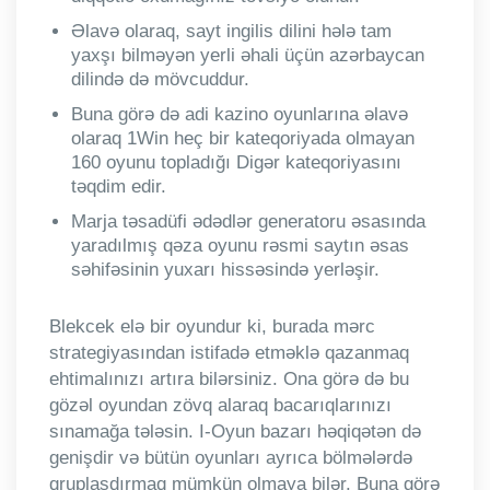
Əlavə olaraq, sayt ingilis dilini hələ tam
yaxşı bilməyən yerli əhali üçün azərbaycan
dilində də mövcuddur.
Buna görə də adi kazino oyunlarına əlavə
olaraq 1Win heç bir kateqoriyada olmayan
160 oyunu topladığı Digər kateqoriyasını
təqdim edir.
Marja təsadüfi ədədlər generatoru əsasında
yaradılmış qəza oyunu rəsmi saytın əsas
səhifəsinin yuxarı hissəsində yerləşir.
Blekcek elə bir oyundur ki, burada mərc
strategiyasından istifadə etməklə qazanmaq
ehtimalınızı artıra bilərsiniz. Ona görə də bu
gözəl oyundan zövq alaraq bacarıqlarınızı
sınamağa tələsin. I-Oyun bazarı həqiqətən də
genişdir və bütün oyunları ayrıca bölmələrdə
qruplaşdırmaq mümkün olmaya bilər. Buna görə