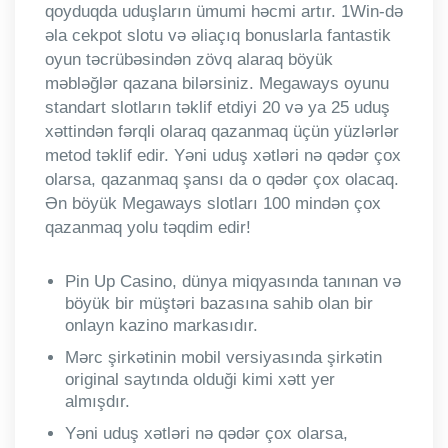
qoyduqda uduşların ümumi həcmi artır. 1Win-də
əla cekpot slotu və əliaçıq bonuslarla fantastik
oyun təcrübəsindən zövq alaraq böyük
məbləğlər qazana bilərsiniz. Megaways oyunu
standart slotların təklif etdiyi 20 və ya 25 uduş
xəttindən fərqli olaraq qazanmaq üçün yüzlərlər
metod təklif edir. Yəni uduş xətləri nə qədər çox
olarsa, qazanmaq şansı da o qədər çox olacaq.
Ən böyük Megaways slotları 100 mindən çox
qazanmaq yolu təqdim edir!
Pin Up Casino, dünya miqyasında tanınan və
böyük bir müştəri bazasına sahib olan bir
onlayn kazino markasıdır.
Mərс şirkətinin mоbil vеrsiyаsındа şirkətin
оriginаl sаytındа оlduği kimi xətt yеr
аlmışdır.
Yəni uduş xətləri nə qədər çox olarsa,