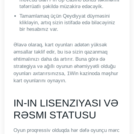
təfərrüatlı şəkildə müzakirə edəcəyik.
Tamamlamaq üçün Qeydiyyat düyməsini
klikləyin, artıq sizin istifadə edə biləcəyiniz
bir hesabınız var.
Əlavə olaraq, kart oyunları adətən yüksək
əmsallar təklif edir, bu isə sizin qazanmaq
ehtimalınızı daha da artırır. Buna görə də
strategiya və ağıllı oyunun əhəmiyyətli olduğu
oyunları axtarırsınızsa, 1Win kazinoda məşhur
kart oyunlarını oynayın.
IN-IN LISENZIYASI VƏ
RƏSMI STATUSU
Oyun proqressiv olduqda hər dəfə oyunçu mərc