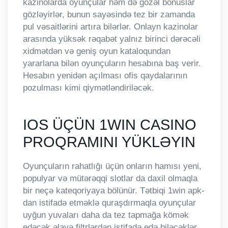
kazinolarda oyunçular həm də gözəl bonuslar
gözləyirlər, bunun sayəsində tez bir zamanda
pul vəsaitlərini artıra bilərlər. Onlayn kazinolar
arasında yüksək rəqabət yalnız birinci dərəcəli
xidmətdən və geniş oyun kataloqundan
yararlana bilən oyunçuların hesabına baş verir.
Hesabın yenidən açılması ofis qaydalarının
pozulması kimi qiymətləndiriləcək.
IOS ÜÇÜN 1WIN CASINO
PROQRAMINI YÜKLƏYIN
Oyunçuların rahatlığı üçün onların hamısı yeni,
populyar və mütərəqqi slotlar da daxil olmaqla
bir neçə kateqoriyaya bölünür. Tətbiqi 1win apk-
dan istifadə etməklə quraşdırmaqla oyunçular
uyğun yuvaları daha da tez tapmağa kömək
edəcək əlavə filtrlərdən istifadə edə biləcəklər.