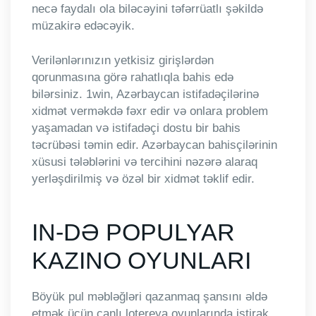
necə faydalı ola biləcəyini təfərrüatlı şəkildə
müzakirə edəcəyik.
Verilənlərınızın yetkisiz girişlərdən
qorunmasına görə rahatlıqla bahis edə
bilərsiniz. 1win, Azərbaycan istifadəçilərinə
xidmət verməkdə fəxr edir və onlara problem
yaşamadan və istifadəçi dostu bir bahis
təcrübəsi təmin edir. Azərbaycan bahisçilərinin
xüsusi tələblərini və tercihini nəzərə alaraq
yerləşdirilmiş və özəl bir xidmət təklif edir.
IN-DƏ POPULYAR
KAZINO OYUNLARI
Böyük pul məbləğləri qazanmaq şansını əldə
etmək üçün canlı lotereya oyunlarında iştirak