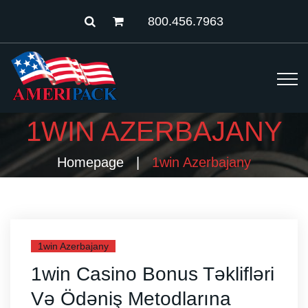
800.456.7963
1WIN AZERBAJANY
Homepage
1win Azerbajany
1win Azerbajany
1win Casino Bonus Təklifləri
Və Ödəniş Metodlarına