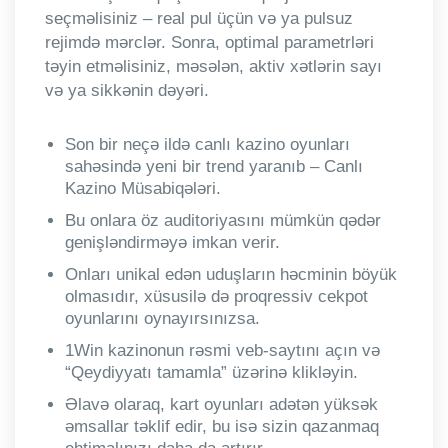
seçməlisiniz – real pul üçün və ya pulsuz
rejimdə mərclər. Sonra, optimal parametrləri
təyin etməlisiniz, məsələn, aktiv xətlərin sayı
və ya sikkənin dəyəri.
Son bir neçə ildə canlı kazino oyunları
sahəsində yeni bir trend yaranıb – Canlı
Kazino Müsabiqələri.
Bu onlara öz auditoriyasını mümkün qədər
genişləndirməyə imkan verir.
Onları unikal edən uduşların həcminin böyük
olmasıdır, xüsusilə də proqressiv cekpot
oyunlarını oynayırsınızsa.
1Win kazinonun rəsmi veb-saytını açın və
“Qeydiyyatı tamamla” üzərinə klikləyin.
Əlavə olaraq, kart oyunları adətən yüksək
əmsallar təklif edir, bu isə sizin qazanmaq