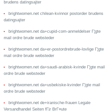
brudens datingsajter
brightwomen.net chilean-kvinnor postorder brudens
datingsajter
brightwomen.net da+cupid-com-anmeldelser Г¦gte
mail ordre brude websteder
brightwomen.net da+er-postordrebrude-lovlige Г¦gte
mail ordre brude websteder
brightwomen.net da+saudi-arabisk-kvinde Г¦gte mail
ordre brude websteder
brightwomen.net da+usbekiske-kvinder Г¦gte mail
ordre brude websteder
brightwomen.net de+iranische-frauen Legale
Versandhandel Seiten fГјr BrГ¤ute