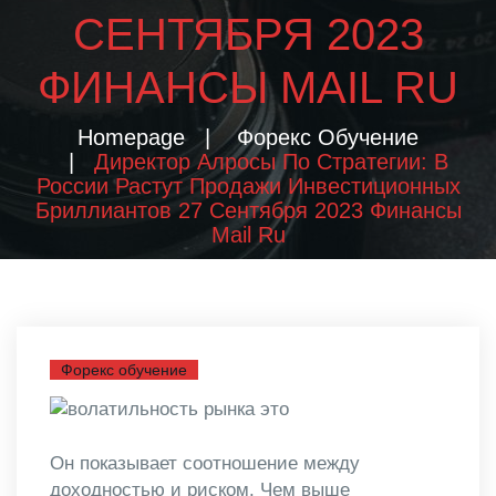
СЕНТЯБРЯ 2023
ФИНАНСЫ MAIL RU
Homepage
Форекс Обучение
Директор Алросы По Стратегии: В
России Растут Продажи Инвестиционных
Бриллиантов 27 Сентября 2023 Финансы
Mail Ru
Форекс обучение
Он показывает соотношение между
доходностью и риском. Чем выше