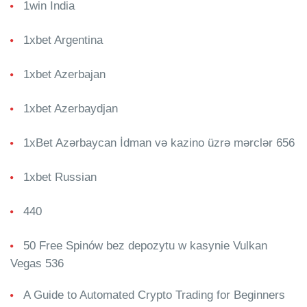
1win India
1xbet Argentina
1xbet Azerbajan
1xbet Azerbaydjan
1xBet Azərbaycan İdman və kazino üzrə mərclər 656
1xbet Russian
440
50 Free Spinów bez depozytu w kasynie Vulkan
Vegas 536
A Guide to Automated Crypto Trading for Beginners