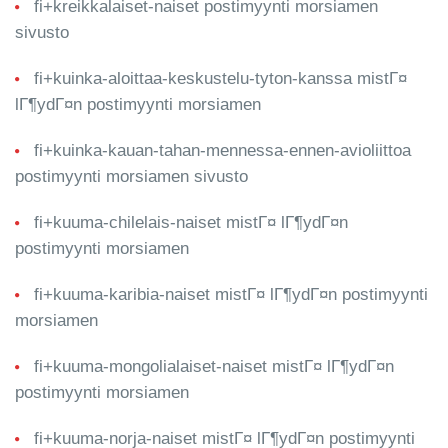
fi+kreikkalaiset-naiset postimyynti morsiamen
sivusto
fi+kuinka-aloittaa-keskustelu-tyton-kanssa mistГ¤
lГ¶ydГ¤n postimyynti morsiamen
fi+kuinka-kauan-tahan-mennessa-ennen-avioliittoa
postimyynti morsiamen sivusto
fi+kuuma-chilelais-naiset mistГ¤ lГ¶ydГ¤n
postimyynti morsiamen
fi+kuuma-karibia-naiset mistГ¤ lГ¶ydГ¤n postimyynti
morsiamen
fi+kuuma-mongolialaiset-naiset mistГ¤ lГ¶ydГ¤n
postimyynti morsiamen
fi+kuuma-norja-naiset mistГ¤ lГ¶ydГ¤n postimyynti