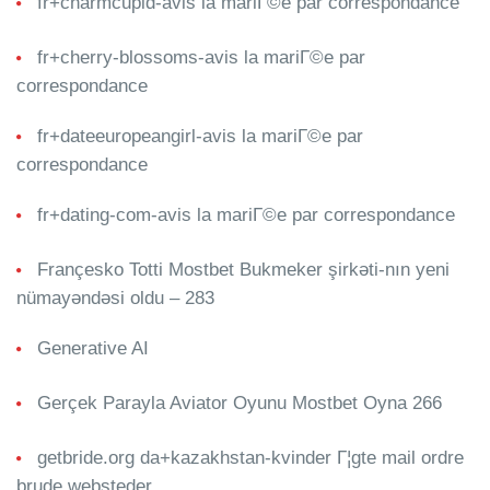
fr+charmcupid-avis la mariГ©e par correspondance
fr+cherry-blossoms-avis la mariГ©e par
correspondance
fr+dateeuropeangirl-avis la mariГ©e par
correspondance
fr+dating-com-avis la mariГ©e par correspondance
Françesko Totti Mostbet Bukmeker şirkəti-nın yeni
nümayəndəsi oldu – 283
Generative AI
Gerçek Parayla Aviator Oyunu Mostbet Oyna 266
getbride.org da+kazakhstan-kvinder Г¦gte mail ordre
brude websteder