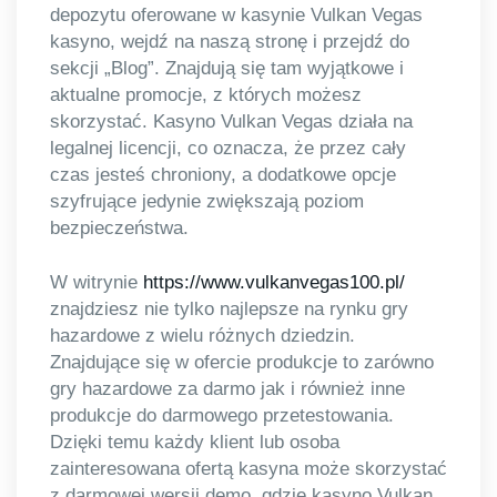
depozytu oferowane w kasynie Vulkan Vegas
kasyno, wejdź na naszą stronę i przejdź do
sekcji „Blog”. Znajdują się tam wyjątkowe i
aktualne promocje, z których możesz
skorzystać. Kasyno Vulkan Vegas działa na
legalnej licencji, co oznacza, że przez cały
czas jesteś chroniony, a dodatkowe opcje
szyfrujące jedynie zwiększają poziom
bezpieczeństwa.
W witrynie
https://www.vulkanvegas100.pl/
znajdziesz nie tylko najlepsze na rynku gry
hazardowe z wielu różnych dziedzin.
Znajdujące się w ofercie produkcje to zarówno
gry hazardowe za darmo jak i również inne
produkcje do darmowego przetestowania.
Dzięki temu każdy klient lub osoba
zainteresowana ofertą kasyna może skorzystać
z darmowej wersji demo, gdzie kasyno Vulkan