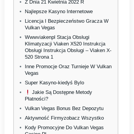
Z Dnia 21 Kwietnia 2022 R
Najlepsze Kasyno Internetowe
Licencja I Bezpieczeństwo Gracza W
Vulkan Vegas
Wwwviakenpl Stacja Obsługi
Klimatyzacji Viaken X520 Instrukcja
Obsługi Instrukcja Obsługi – Viaken X-
520 Strona 1
Inne Promocje Oraz Turnieje W Vulkan
Vegas
Super Kasyno-kiedyś Bylo
Jakie Są Dostępne Metody
Płatności?
Vulkan Vegas Bonus Bez Depozytu
Aktywność Firmyzobacz Wszystko
Kody Promocyjne Do Vulkan Vegas