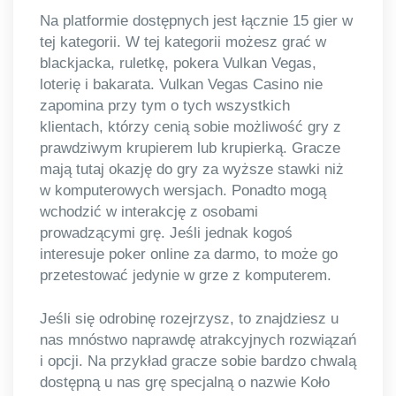
Na platformie dostępnych jest łącznie 15 gier w
tej kategorii. W tej kategorii możesz grać w
blackjacka, ruletkę, pokera Vulkan Vegas,
loterię i bakarata. Vulkan Vegas Casino nie
zapomina przy tym o tych wszystkich
klientach, którzy cenią sobie możliwość gry z
prawdziwym krupierem lub krupierką. Gracze
mają tutaj okazję do gry za wyższe stawki niż
w komputerowych wersjach. Ponadto mogą
wchodzić w interakcję z osobami
prowadzącymi grę. Jeśli jednak kogoś
interesuje poker online za darmo, to może go
przetestować jedynie w grze z komputerem.
Jeśli się odrobinę rozejrzysz, to znajdziesz u
nas mnóstwo naprawdę atrakcyjnych rozwiązań
i opcji. Na przykład gracze sobie bardzo chwalą
dostępną u nas grę specjalną o nazwie Koło