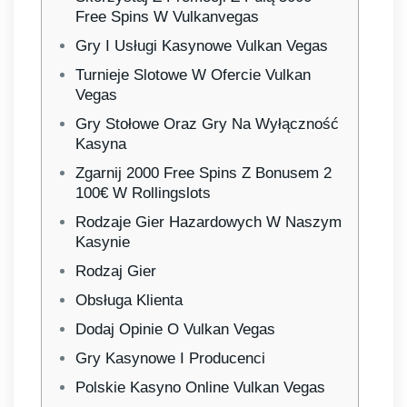
Free Spins W Vulkanvegas
Gry I Usługi Kasynowe Vulkan Vegas
Turnieje Slotowe W Ofercie Vulkan
Vegas
Gry Stołowe Oraz Gry Na Wyłączność
Kasyna
Zgarnij 2000 Free Spins Z Bonusem 2
100€ W Rollingslots
Rodzaje Gier Hazardowych W Naszym
Kasynie
Rodzaj Gier
Obsługa Klienta
Dodaj Opinie O Vulkan Vegas
Gry Kasynowe I Producenci
Polskie Kasyno Online Vulkan Vegas