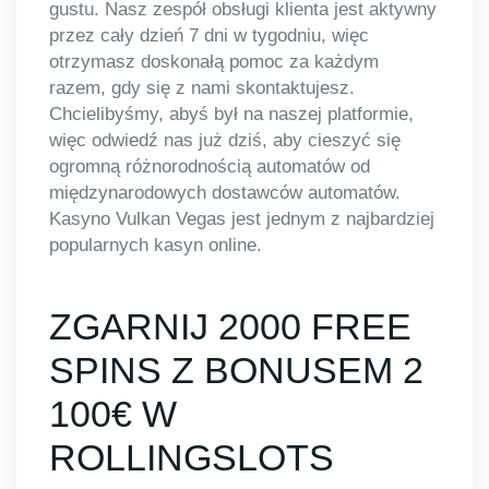
gustu. Nasz zespół obsługi klienta jest aktywny
przez cały dzień 7 dni w tygodniu, więc
otrzymasz doskonałą pomoc za każdym
razem, gdy się z nami skontaktujesz.
Chcielibyśmy, abyś był na naszej platformie,
więc odwiedź nas już dziś, aby cieszyć się
ogromną różnorodnością automatów od
międzynarodowych dostawców automatów.
Kasyno Vulkan Vegas jest jednym z najbardziej
popularnych kasyn online.
ZGARNIJ 2000 FREE
SPINS Z BONUSEM 2
100€ W
ROLLINGSLOTS