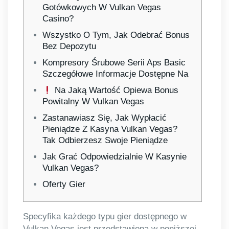
Gotówkowych W Vulkan Vegas
Casino?
Wszystko O Tym, Jak Odebrać Bonus
Bez Depozytu
Kompresory Śrubowe Serii Aps Basic
Szczegółowe Informacje Dostępne Na
Na Jaką Wartość Opiewa Bonus
Powitalny W Vulkan Vegas
Zastanawiasz Się, Jak Wypłacić
Pieniądze Z Kasyna Vulkan Vegas?
Tak Odbierzesz Swoje Pieniądze
Jak Grać Odpowiedzialnie W Kasynie
Vulkan Vegas?
Oferty Gier
Specyfika każdego typu gier dostępnego w
Vulkan Vegas jest przedstawiona w poniższej