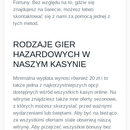
Fortuny. Bez względu na to, gdzie się
znajdujesz na świecie, możesz łatwo
skontaktować się z nami za pomocą jednej z
tych metod.
RODZAJE GIER
HAZARDOWYCH W
NASZYM KASYNIE
Minimalna wypłata wynosi również 20 zł i to
także jedna z najkorzystniejszych opcji
dostępnych wśród wszystkich kasyn online. Na
witrynie znajdziesz także inne oferty sezonowe,
z których możesz skorzystać przed ważnymi
wydarzeniami lub świętami. Aby być na bieżąco
ze wszystkimi ofertami stale obserwuj naszą
witrynę. Aby przejrzeć wszystkie bonusy bez