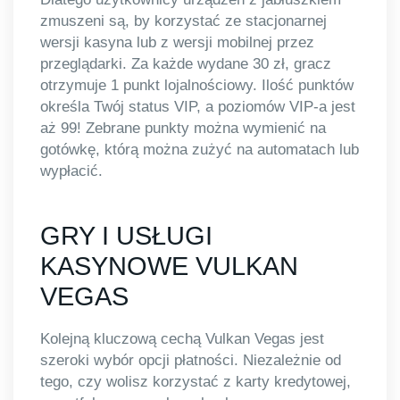
zmuszeni są, by korzystać ze stacjonarnej
wersji kasyna lub z wersji mobilnej przez
przeglądarki. Za każde wydane 30 zł, gracz
otrzymuje 1 punkt lojalnościowy. Ilość punktów
określa Twój status VIP, a poziomów VIP-a jest
aż 99! Zebrane punkty można wymienić na
gotówkę, którą można zużyć na automatach lub
wypłacić.
GRY I USŁUGI
KASYNOWE VULKAN
VEGAS
Kolejną kluczową cechą Vulkan Vegas jest
szeroki wybór opcji płatności. Niezależnie od
tego, czy wolisz korzystać z karty kredytowej,