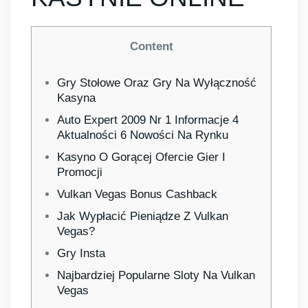
Content
Gry Stołowe Oraz Gry Na Wyłączność
Kasyna
Auto Expert 2009 Nr 1 Informacje 4
Aktualności 6 Nowości Na Rynku
Kasyno O Gorącej Ofercie Gier I
Promocji
Vulkan Vegas Bonus Cashback
Jak Wypłacić Pieniądze Z Vulkan
Vegas?
Gry Insta
Najbardziej Popularne Sloty Na Vulkan
Vegas