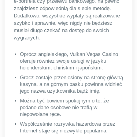
e-portfela czy przelewu bankowego, na pewno
znajdziesz odpowiednią dla siebie metodę.
Dodatkowo, wszystkie wypłaty są realizowane
szybko i sprawnie, więc nigdy nie będziesz
musiał długo czekać na dostęp do swoich
wygranych.
Oprócz angielskiego, Vulkan Vegas Casino
oferuje również swoje usługi w języku
holenderskim, chińskim i japońskim.
Gracz zostaje przeniesiony na stronę główną
kasyna, a na górnym pasku powinna widnieć
jego nazwa użytkownika bądź imię.
Można być bowiem spokojnym o to, że
podane dane osobowe nie trafią w
niepowołane ręce.
Współcześnie rozrywka hazardowa przez
Internet staje się niezwykle popularna.