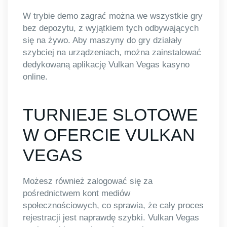
W trybie demo zagrać można we wszystkie gry
bez depozytu, z wyjątkiem tych odbywających
się na żywo. Aby maszyny do gry działały
szybciej na urządzeniach, można zainstalować
dedykowaną aplikację Vulkan Vegas kasyno
online.
TURNIEJE SLOTOWE
W OFERCIE VULKAN
VEGAS
Możesz również zalogować się za
pośrednictwem kont mediów
społecznościowych, co sprawia, że ​​cały proces
rejestracji jest naprawdę szybki. Vulkan Vegas