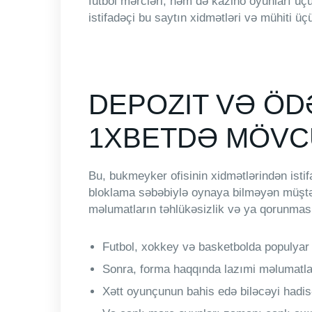
futbol mərcləri, həm də kazino oyunları üç
istifadəçi bu saytın xidmətləri və mühiti ü
DEPOZIT VƏ ÖD
1XBETDƏ MÖV
Bu, bukmeyker ofisinin xidmətlərindən ist
bloklama səbəbiylə oynaya bilməyən müştəril
məlumatların təhlükəsizlik və ya qorunmas
Futbol, ​​xokkey və basketbolda populyar
Sonra, forma haqqında lazımi məlumatlar
Xətt oyunçunun bahis edə biləcəyi hadisə