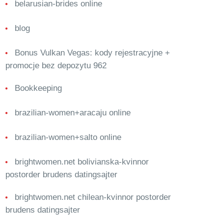
belarusian-brides online
blog
Bonus Vulkan Vegas: kody rejestracyjne +
promocje bez depozytu 962
Bookkeeping
brazilian-women+aracaju online
brazilian-women+salto online
brightwomen.net bolivianska-kvinnor
postorder brudens datingsajter
brightwomen.net chilean-kvinnor postorder
brudens datingsajter