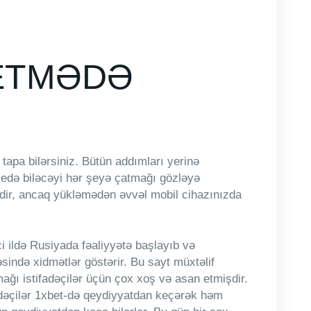
ETMƏDƏ
tapa bilərsiniz. Bütün addımları yerinə
edə biləcəyi hər şeyə çatmağı gözləyə
kdir, ancaq yükləmədən əvvəl mobil cihazınızda
i ildə Rusiyada fəaliyyətə başlayıb və
əsində xidmətlər göstərir. Bu sayt müxtəlif
ağı istifadəçilər üçün çox xoş və asan etmişdir.
adəçilər 1xbet-də qeydiyyatdan keçərək həm