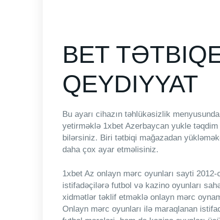
BET TƏTBIQ
QEYDIYYAT
Bu ayarı cihazın təhlükəsizlik menyusunda 
yetirməklə 1xbet Azerbaycan yukle təqdim 
bilərsiniz. Biri tətbiqi mağazadan yükləmə
daha çox ayar etməlisiniz.
1xbet Az onlayn mərc oyunları sayti 2012-c
istifadəçilərə futbol və kazino oyunları sah
xidmətlər təklif etməklə onlayn mərc oynam
Onlayn mərc oyunları ilə maraqlanan istif