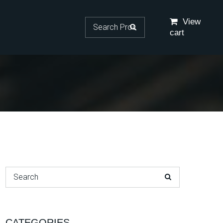
Search for:
View
cart
Search for:
CATEGORIES