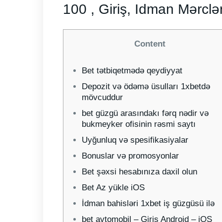
100 , Giriş, Idman Mərclər
Content
Bet tətbiqetmədə qeydiyyat
Depozit və ödəmə üsulları 1xbetdə
mövcuddur
bet güzgü arasındakı fərq nədir və
bukmeyker ofisinin rəsmi saytı
Uyğunluq və spesifikasiyalar
Bonuslar və promosyonlar
Bet şəxsi hesabınıza daxil olun
Bet Az yükle iOS
İdman bahisləri 1xbet iş güzgüsü ilə
bet avtomobil – Giriş Android – iOS