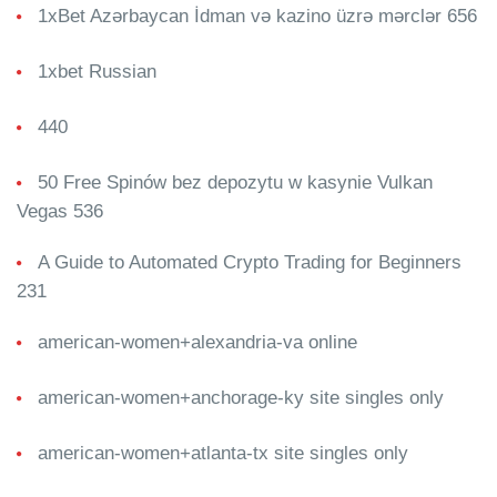
1xBet Azərbaycan İdman və kazino üzrə mərclər 656
1xbet Russian
440
50 Free Spinów bez depozytu w kasynie Vulkan
Vegas 536
A Guide to Automated Crypto Trading for Beginners
231
american-women+alexandria-va online
american-women+anchorage-ky site singles only
american-women+atlanta-tx site singles only