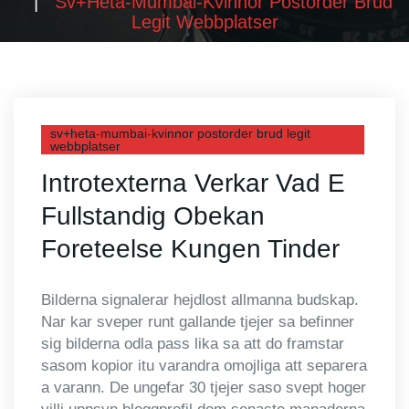
Sv+heta-Mumbai-Kvinnor Postorder Brud
Legit Webbplatser
sv+heta-mumbai-kvinnor postorder brud legit
webbplatser
Introtexterna Verkar Vad E
Fullstandig Obekan
Foreteelse Kungen Tinder
Bilderna signalerar hejdlost allmanna budskap.
Nar kar sveper runt gallande tjejer sa befinner
sig bilderna odla pass lika sa att do framstar
sasom kopior itu varandra omojliga att separera
a varann. De ungefar 30 tjejer saso svept hoger