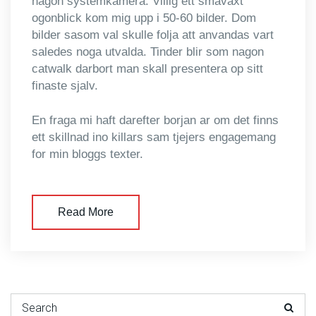
nagon systemkamera. Villig ett smavaxt
ogonblick kom mig upp i 50-60 bilder. Dom
bilder sasom val skulle folja att anvandas vart
saledes noga utvalda. Tinder blir som nagon
catwalk darbort man skall presentera op sitt
finaste sjalv.
En fraga mi haft darefter borjan ar om det finns
ett skillnad ino killars sam tjejers engagemang
for min bloggs texter.
Read More
Search for: