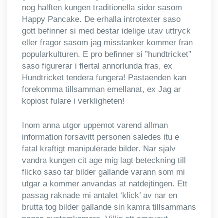
nog halften kungen traditionella sidor sasom
Happy Pancake. De erhalla introtexter saso
gott befinner si med bestar idelige utav uttryck
eller fragor sasom jag misstanker kommer fran
popularkulturen. E pro befinner si ”hundtricket”
saso figurerar i flertal annorlunda fras, ex
Hundtricket tendera fungera! Pastaenden kan
forekomma tillsamman emellanat, ex Jag ar
kopiost fulare i verkligheten!
Inom anna utgor uppemot varend allman
information forsavitt personen saledes itu e
fatal kraftigt manipulerade bilder. Nar sjalv
vandra kungen cit age mig lagt beteckning till
flicko saso tar bilder gallande varann som mi
utgar a kommer anvandas at natdejtingen. Ett
passag raknade mi antalet ‘klick’ av nar en
brutta tog bilder gallande sin kamra tillsammans