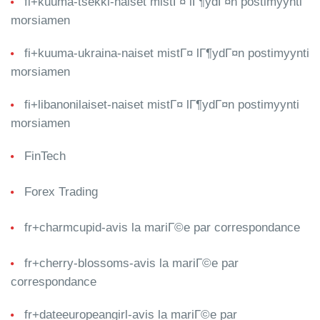
fi+kuuma-tsekki-naiset mistГ¤ lГ¶ydГ¤n postimyynti
morsiamen
fi+kuuma-ukraina-naiset mistГ¤ lГ¶ydГ¤n postimyynti
morsiamen
fi+libanonilaiset-naiset mistГ¤ lГ¶ydГ¤n postimyynti
morsiamen
FinTech
Forex Trading
fr+charmcupid-avis la mariГ©e par correspondance
fr+cherry-blossoms-avis la mariГ©e par
correspondance
fr+dateeuropeangirl-avis la mariГ©e par