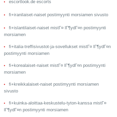
escortlook.de escorts
fi+iranilaiset-naiset postimyynti morsiamen sivusto
fi+islantilaiset-naiset mistГ¤ lГ¶ydГ¤n postimyynti
morsiamen
fi+italia-treffisivustot-ja-sovellukset mistГ¤ lГ¶ydГ¤n
postimyynti morsiamen
fi+korealaiset-naiset mistГ¤ lГ¶ydГ¤n postimyynti
morsiamen
fi+kreikkalaiset-naiset postimyynti morsiamen
sivusto
fi+kuinka-aloittaa-keskustelu-tyton-kanssa mistГ¤
lГ¶ydГ¤n postimyynti morsiamen