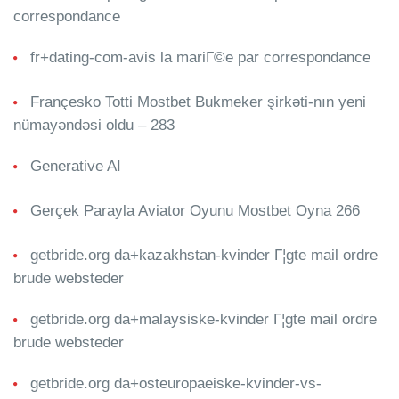
correspondance
fr+dating-com-avis la mariГ©e par correspondance
Françesko Totti Mostbet Bukmeker şirkəti-nın yeni
nümayəndəsi oldu – 283
Generative AI
Gerçek Parayla Aviator Oyunu Mostbet Oyna 266
getbride.org da+kazakhstan-kvinder Г¦gte mail ordre
brude websteder
getbride.org da+malaysiske-kvinder Г¦gte mail ordre
brude websteder
getbride.org da+osteuropaeiske-kvinder-vs-