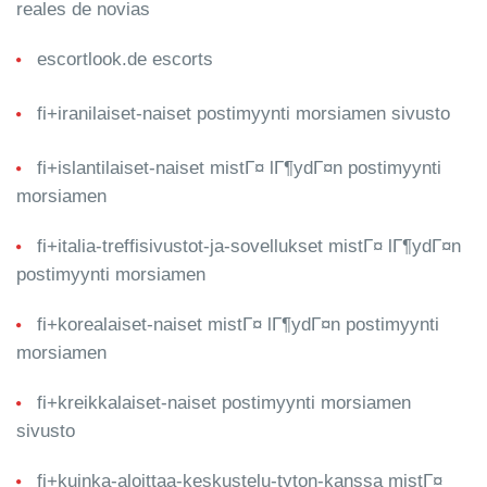
reales de novias
escortlook.de escorts
fi+iranilaiset-naiset postimyynti morsiamen sivusto
fi+islantilaiset-naiset mistГ¤ lГ¶ydГ¤n postimyynti
morsiamen
fi+italia-treffisivustot-ja-sovellukset mistГ¤ lГ¶ydГ¤n
postimyynti morsiamen
fi+korealaiset-naiset mistГ¤ lГ¶ydГ¤n postimyynti
morsiamen
fi+kreikkalaiset-naiset postimyynti morsiamen
sivusto
fi+kuinka-aloittaa-keskustelu-tyton-kanssa mistГ¤