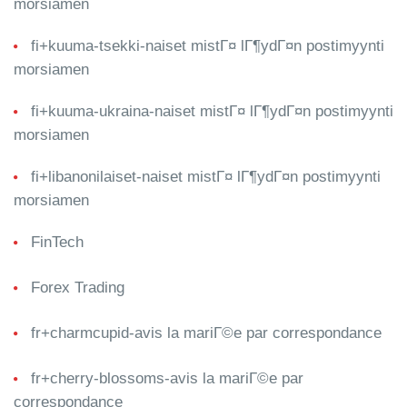
morsiamen
fi+kuuma-tsekki-naiset mistГ¤ lГ¶ydГ¤n postimyynti
morsiamen
fi+kuuma-ukraina-naiset mistГ¤ lГ¶ydГ¤n postimyynti
morsiamen
fi+libanonilaiset-naiset mistГ¤ lГ¶ydГ¤n postimyynti
morsiamen
FinTech
Forex Trading
fr+charmcupid-avis la mariГ©e par correspondance
fr+cherry-blossoms-avis la mariГ©e par
correspondance