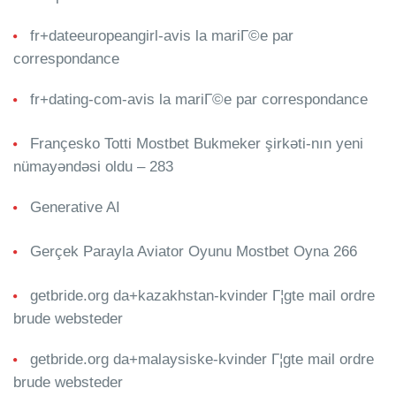
fr+dateeuropeangirl-avis la mariГ©e par
correspondance
fr+dating-com-avis la mariГ©e par correspondance
Françesko Totti Mostbet Bukmeker şirkəti-nın yeni
nümayəndəsi oldu – 283
Generative AI
Gerçek Parayla Aviator Oyunu Mostbet Oyna 266
getbride.org da+kazakhstan-kvinder Г¦gte mail ordre
brude websteder
getbride.org da+malaysiske-kvinder Г¦gte mail ordre
brude websteder