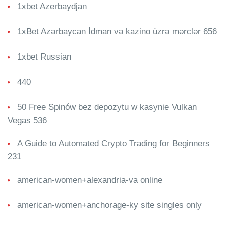
1xbet Azerbaydjan
1xBet Azərbaycan İdman və kazino üzrə mərclər 656
1xbet Russian
440
50 Free Spinów bez depozytu w kasynie Vulkan
Vegas 536
A Guide to Automated Crypto Trading for Beginners
231
american-women+alexandria-va online
american-women+anchorage-ky site singles only