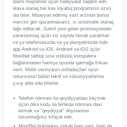
daimi müştərilər üçün hədiyyələr təqdim edir,
əlavə olaraq hər kəs loyallıq proqramının üzvü
ola bilər. Müəyyən edilmiş vaxt ərzində bonus
mərcini geri qazanmasanız, o, avtomatik olaraq
ləğv ediləcək. Gəlirli yeni gələn promosyondan
yararlanmaq üçün siz saytda hesab yaratmalı
və ya telefonunuzda və ya planşetinizdə indir
app Android və iOS. Android və iOS üçün
Mostbet tətbiqi sizə stolüstü kompüterə
bağlanmadan həmişə oyunda qalmağa imkan
verir. Mobil versiyanın istifadəçiləri oyun
resursunun bütün təklif və xüsusiyyətlərinə
çıxış əldə edə bilərlər.
Telefon nömrəsi ilə qeydiyyatdan keçmək
üçün ölkə kodu ilə birlikdə nömrəni daxi
letmək və “qeydiyyat” düyməsinə
toxunmağınız kifayət edir.
MostBet bukmeker şirkəti həm yeni, həm də