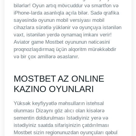
bilərlər! Oyun artıq mövcuddur və smartfon və
iPhone-larda asanlıqla açıla bilər. Sadə qrafika
sayəsində oyunun mobil versiyası mobil
cihazlara sürətlə yüklənir və oyunçuya istənilən
vaxt, istənilən yerdə oynamaq imkanı verir!
Aviator game Mostbet oyununun nəticəsini
proqnozlaşdırmaq üçün alqoritm mürəkkəbdir
və bir çox amillərə əsaslanır.
MOSTBET AZ ONLINE
KAZINO OYUNLARI
Yüksək keyfiyyətlə məhsulların istehsal
olunması Dizaynı göz alıcı olan kisələrə
sementin doldurulması Istədiyiniz yerə və
istədiyiniz saatda sifarişinizin çatdırılması
Mostbet sizin regionunuzdan oyunçuları qəbul