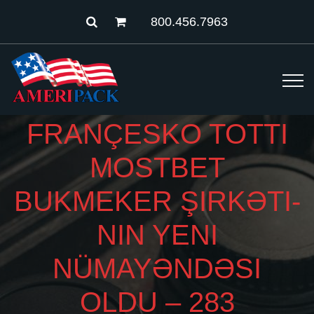
800.456.7963
FRANÇESKO TOTTI
MOSTBET
BUKMEKER ŞIRKƏTI-
NIN YENI
NÜMAYƏNDƏSI
OLDU – 283