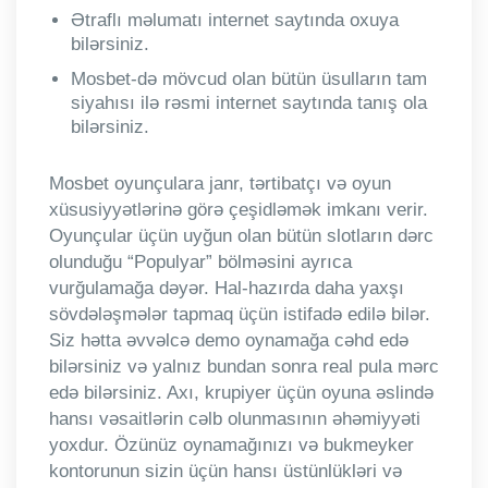
Ətraflı məlumatı internet saytında oxuya
bilərsiniz.
Mosbet-də mövcud olan bütün üsulların tam
siyahısı ilə rəsmi internet saytında tanış ola
bilərsiniz.
Mosbet oyunçulara janr, tərtibatçı və oyun
xüsusiyyətlərinə görə çeşidləmək imkanı verir.
Oyunçular üçün uyğun olan bütün slotların dərc
olunduğu “Populyar” bölməsini ayrıca
vurğulamağa dəyər. Hal-hazırda daha yaxşı
sövdələşmələr tapmaq üçün istifadə edilə bilər.
Siz hətta əvvəlcə demo oynamağa cəhd edə
bilərsiniz və yalnız bundan sonra real pula mərc
edə bilərsiniz. Axı, krupiyer üçün oyuna əslində
hansı vəsaitlərin cəlb olunmasının əhəmiyyəti
yoxdur. Özünüz oynamağınızı və bukmeyker
kontorunun sizin üçün hansı üstünlükləri və