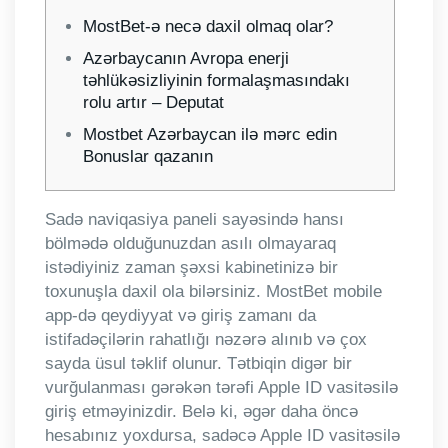
MostBet-ə necə daxil olmaq olar?
Azərbaycanın Avropa enerji
təhlükəsizliyinin formalaşmasındakı
rolu artır – Deputat
Mostbet Azərbaycan ilə mərc edin
Bonuslar qazanın
Sadə naviqasiya paneli sayəsində hansı
bölmədə olduğunuzdan asılı olmayaraq
istədiyiniz zaman şəxsi kabinetinizə bir
toxunuşla daxil ola bilərsiniz. MostBet mobile
app-də qeydiyyat və giriş zamanı da
istifadəçilərin rahatlığı nəzərə alınıb və çox
sayda üsul təklif olunur. Tətbiqin digər bir
vurğulanması gərəkən tərəfi Apple ID vasitəsilə
giriş etməyinizdir. Belə ki, əgər daha öncə
hesabınız yoxdursa, sadəcə Apple ID vasitəsilə