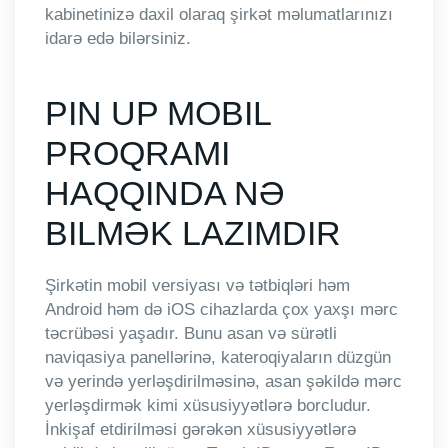
kabinetinizə daxil olaraq şirkət məlumatlarınızı
idarə edə bilərsiniz.
PIN UP MOBIL
PROQRAMI
HAQQINDA NƏ
BILMƏK LAZIMDIR
Şirkətin mobil versiyası və tətbiqləri həm
Android həm də iOS cihazlarda çox yaxşı mərc
təcrübəsi yaşadır. Bunu asan və sürətli
naviqasiya panellərinə, kateroqiyaların düzgün
və yerində yerləşdirilməsinə, asan şəkildə mərc
yerləşdirmək kimi xüsusiyyətlərə borcludur.
İnkişaf etdirilməsi gərəkən xüsusiyyətlərə