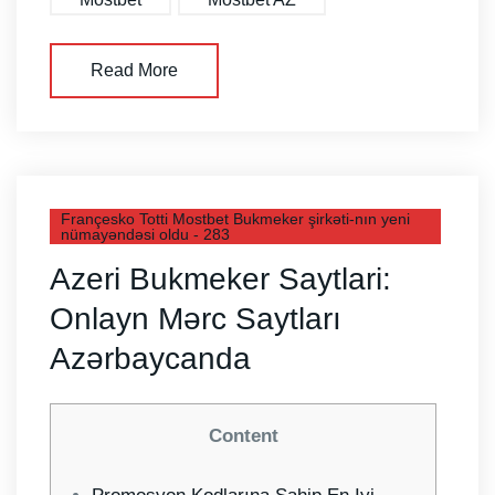
Read More
Françesko Totti Mostbet Bukmeker şirkəti-nın yeni
nümayəndəsi oldu - 283
Azeri Bukmeker Saytlari:
Onlayn Mərc Saytları
Azərbaycanda
Content