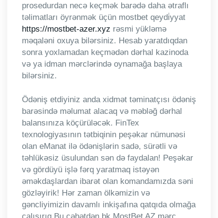
prosedurdan necə keçmək barədə daha ətraflı
təlimatları öyrənmək üçün mostbet qeydi̇yyat
https://mostbet-azer.xyz
rəsmi yükləmə
məqaləni oxuya bilərsiniz. Hesab yaratdıqdan
sonra yoxlamadan keçmədən dərhal kazinoda
və ya idman mərclərində oynamağa başlaya
bilərsiniz.
Ödəniş etdiyiniz anda xidmət təminatçısı ödəniş
barəsində məlumat alacaq və məbləğ dərhal
balansınıza köçürüləcək. FinTex
texnologiyasının tətbiqinin peşəkar nümunəsi
olan eManat ilə ödənişlərin sadə, sürətli və
təhlükəsiz üsulundan sən də faydalan! Peşəkar
və gördüyü işlə fərq yaratmaq istəyən
əməkdaşlardan ibarət olan komandamızda səni
gözləyirik! Hər zaman ölkəmizin və
gəncliyimizin davamlı inkişafına qatqıda olmağa
çalışırıq Bu cəhətdən bk MostBet AZ mərc