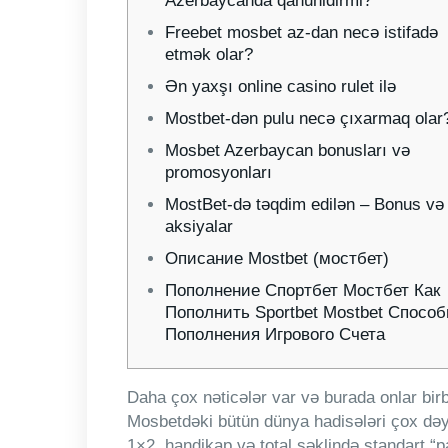
Azerbaycanda qanunidirmi?
Freebet mosbet az-dan necə istifadə
etmək olar?
Ən yaxşı online casino rulet ilə
Mostbet-dən pulu necə çıxarmaq olar
Mosbet Azerbaycan bonusları və
promosyonları
MostBet-də təqdim edilən – Bonus və
aksiyalar
Описание Mostbet (мостбет)
Пополнение Спортбет Мостбет Как
Пополнить Sportbet Mostbet Спосо
Пополнения Игрового Счета
Daha çox nəticələr var və burada onlar birb
Mosbetdəki bütün dünya hadisələri çox dəyiş
1×2, handikap və total şəklində standart “