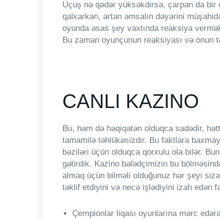
Uçuş nə qədər yüksəkdirsə, çarpan da bir 
qalxarkən, artan əmsalın dəyərini müşahid
oyunda əsas şey vaxtında reaksiya vermə
Bu zaman oyunçunun reaksiyası və onun tə
CANLI KAZINO
Bu, həm də həqiqətən olduqca sadədir, hət
tamamilə təhlükəsizdir. Bu faktlara baxma
bəziləri üçün olduqca qorxulu ola bilər. Bun
gətirdik. Kazino bələdçimizin bu bölməsin
almaq üçün bilməli olduğunuz hər şeyi siz
təklif etdiyini və necə işlədiyini izah edən 
Çempionlar liqası oyunlarına mərc edər