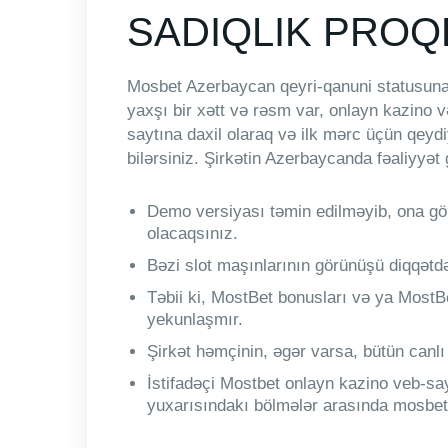
SADIQLIK PROQ
Mosbet Azerbaycan qeyri-qanuni statusun
yaxşı bir xətt və rəsm var, onlayn kazino v
saytına daxil olaraq və ilk mərc üçün qe
bilərsiniz. Şirkətin Azerbaycanda fəaliyyə
Demo versiyası təmin edilməyib, ona gör
olacaqsınız.
Bəzi slot maşınlarının görünüşü diqqətdə
Təbii ki, MostBet bonusları və ya MostBe
yekunlaşmır.
Şirkət həmçinin, əgər varsa, bütün canlı
İstifadəçi Mostbet onlayn kazino veb-sa
yuxarısındakı bölmələr arasında mosbe