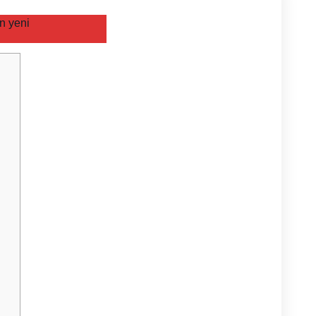
n yeni