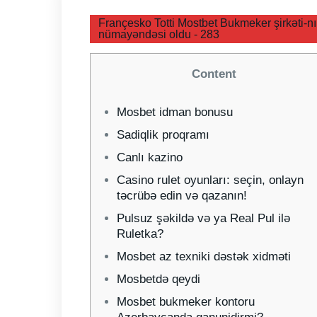
Françesko Totti Mostbet Bukmeker şirkəti-nı
nümayəndəsi oldu - 283
Content
Mosbet idman bonusu
Sadiqlik proqramı
Canlı kazino
Casino rulet oyunları: seçin, onlayn
təcrübə edin və qazanın!
Pulsuz şəkildə və ya Real Pul ilə
Ruletka?
Mosbet az texniki dəstək xidməti
Mosbetdə qeydi
Mosbet bukmeker kontoru