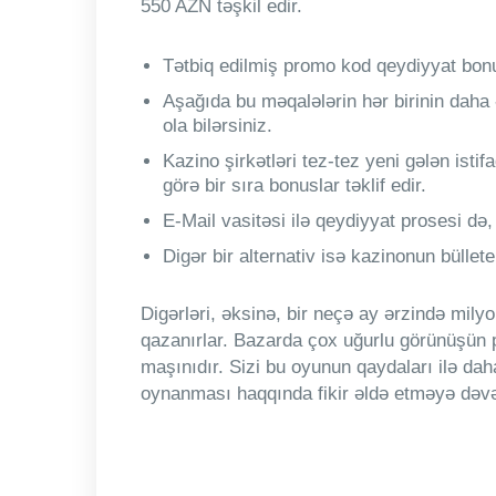
550 AZN təşkil edir.
Tətbiq edilmiş promo kod qeydiyyat bonu
Aşağıda bu məqalələrin hər birinin daha ə
ola bilərsiniz.
Kazino şirkətləri tez-tez yeni gələn istif
görə bir sıra bonuslar təklif edir.
E-Mail vasitəsi ilə qeydiyyat prosesi də
Digər bir alternativ isə kazinonun büllet
Digərləri, əksinə, bir neçə ay ərzində mily
qazanırlar. Bazarda çox uğurlu görünüşün 
maşınıdır. Sizi bu oyunun qaydaları ilə d
oynanması haqqında fikir əldə etməyə dəvət