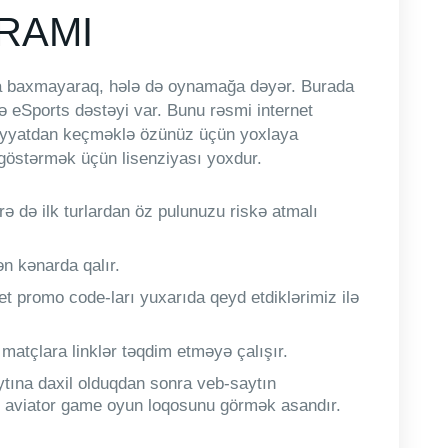
RAMI
a baxmayaraq, hələ də oynamağa dəyər. Burada
ə eSports dəstəyi var. Bunu rəsmi internet
ydiyyatdan keçməklə özünüz üçün yoxlaya
t göstərmək üçün lisenziyası yoxdur.
ə də ilk turlardan öz pulunuzu riskə atmalı
n kənarda qalır.
t promo code-ları yuxarıda qeyd etdiklərimiz ilə
 matçlara linklər təqdim etməyə çalışır.
ytına daxil olduqdan sonra veb-saytın
t aviator game oyun loqosunu görmək asandır.