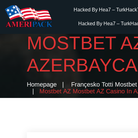
Hacked By Hea7 – TurkHack
Hacked By Hea7 – TurkHa
MOSTBET AZ
AZERBAYC
Homepage
Françesko Totti Mostbet
Mostbet AZ Mostbet AZ Casino In 