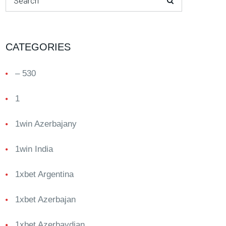
CATEGORIES
– 530
1
1win Azerbajany
1win India
1xbet Argentina
1xbet Azerbajan
1xbet Azerbaydjan