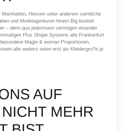
de Mainhatten, Hessen unter anderem samtliche
aben und Modelagenturen hinein Big busted
ter – denn qua jedermann vermogen einander
 einmaligen Plus Shape Systems alle Frankenfurt
z besondere Magie & woman Proportionen,
ein alle weiters seien erst als Kleidergro?e je
ONS AUF
 NICHT MEHR
T BIST…