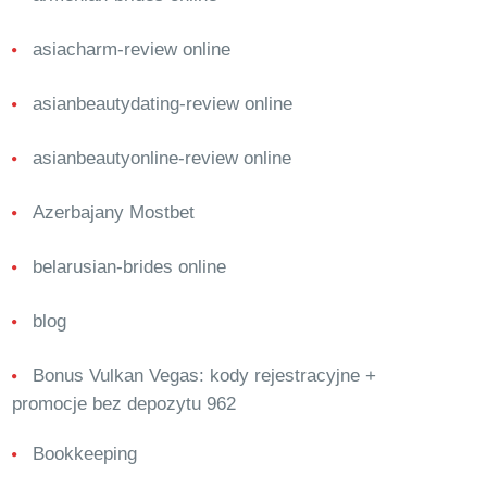
asiacharm-review online
asianbeautydating-review online
asianbeautyonline-review online
Azerbajany Mostbet
belarusian-brides online
blog
Bonus Vulkan Vegas: kody rejestracyjne +
promocje bez depozytu 962
Bookkeeping