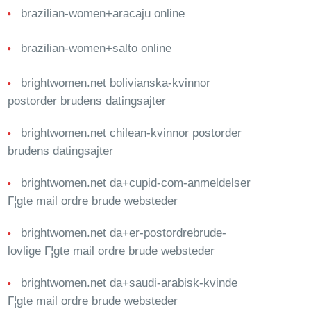
brazilian-women+aracaju online
brazilian-women+salto online
brightwomen.net bolivianska-kvinnor
postorder brudens datingsajter
brightwomen.net chilean-kvinnor postorder
brudens datingsajter
brightwomen.net da+cupid-com-anmeldelser
Г¦gte mail ordre brude websteder
brightwomen.net da+er-postordrebrude-
lovlige Г¦gte mail ordre brude websteder
brightwomen.net da+saudi-arabisk-kvinde
Г¦gte mail ordre brude websteder