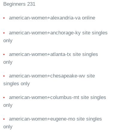
Beginners 231
american-women+alexandria-va online
american-women+anchorage-ky site singles
only
american-women+atlanta-tx site singles
only
american-women+chesapeake-wv site
singles only
american-women+columbus-mt site singles
only
american-women+eugene-mo site singles
only