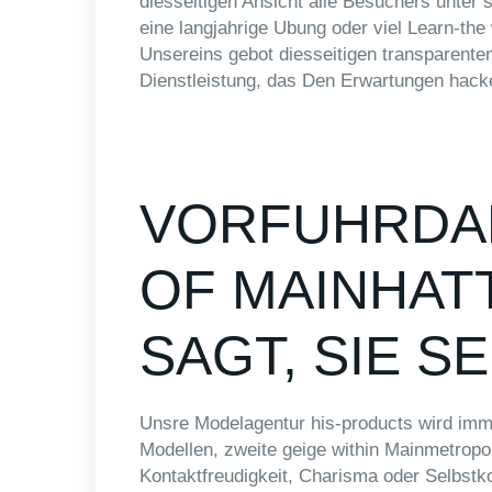
diesseitigen Ansicht alle Besuchers unter 
eine langjahrige Ubung oder viel Learn-the 
Unsereins gebot diesseitigen transparenten
Dienstleistung, das Den Erwartungen hacke
VORFUHRDAM
OF MAINHAT
SAGT, SIE SE
Unsre Modelagentur his-products wird imm
Modellen, zweite geige within Mainmetrop
Kontaktfreudigkeit, Charisma oder Selbstk