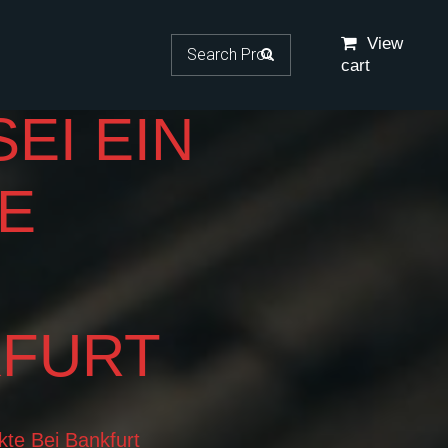
Search for:
View
cart
EI EIN
RE
KFURT
kte Bei Bankfurt