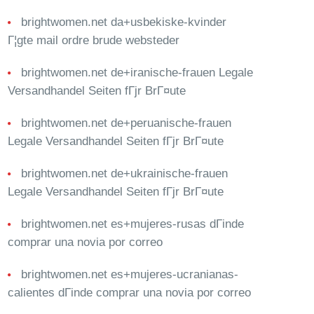
brightwomen.net da+usbekiske-kvinder
Г¦gte mail ordre brude websteder
brightwomen.net de+iranische-frauen Legale
Versandhandel Seiten fГјr BrГ¤ute
brightwomen.net de+peruanische-frauen
Legale Versandhandel Seiten fГјr BrГ¤ute
brightwomen.net de+ukrainische-frauen
Legale Versandhandel Seiten fГјr BrГ¤ute
brightwomen.net es+mujeres-rusas dГіnde
comprar una novia por correo
brightwomen.net es+mujeres-ucranianas-
calientes dГіnde comprar una novia por correo