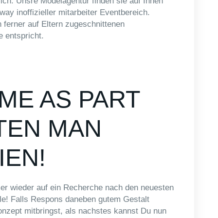
sich. Unsre Modelagentur finden sie auf Ihnen
way inoffizieller mitarbeiter Eventbereich.
 ferner auf Eltern zugeschnittenen
 entspricht.
E AS PART
TEN MAN
IEN!
er wieder auf ein Recherche nach den neuesten
ole! Falls Respons daneben gutem Gestalt
onzept mitbringst, als nachstes kannst Du nun