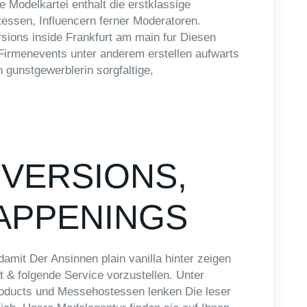
 Modelkartei enthalt die erstklassige
essen, Influencern ferner Moderatoren.
rsions inside Frankfurt am main fur Diesen
 Firmenevents unter anderem erstellen aufwarts
gunstgewerblerin sorgfaltige,
 VERSIONS,
APPENINGS
damit Der Ansinnen plain vanilla hinter zeigen
 & folgende Service vorzustellen.
Unter
Products und Messehostessen lenken Die leser