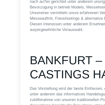
nach au?en gerichtet unter anderem unsrige
Bevorzugung in betrieb Models, Messehost
Unsereiner vermitteln unsre erfahrenen Ve
Messeauftritt, Fotoshootings & alternative
Diesen Interessen unter anderem Ersehnen 
auiyergewihnliche Vorauswahl.
BANKFURT –
CASTINGS H
Das Vorstellung wird der beste Einfassen, 
unter anderem das informatives Handelsgut
zuhilfenahme von unseren traditionellen 