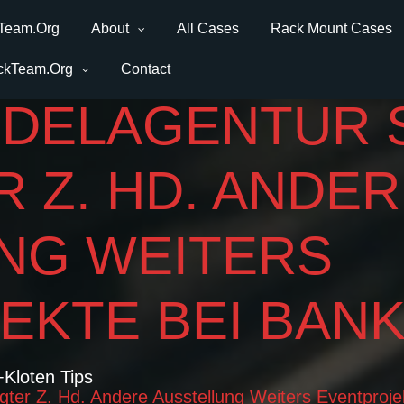
Team.Org
About
All Cases
Rack Mount Cases
ckTeam.Org
Contact
DELAGENTUR S
R Z. HD. ANDE
NG WEITERS
EKTE BEI BAN
kloten Tips
gter Z. Hd. Andere Ausstellung Weiters Eventproje