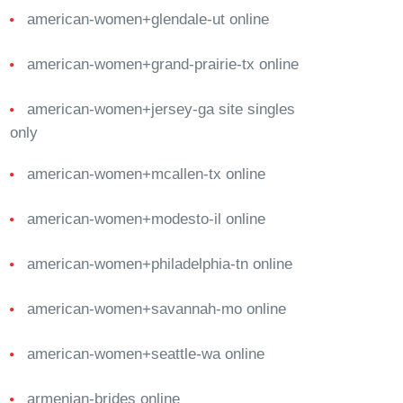
american-women+glendale-ut online
american-women+grand-prairie-tx online
american-women+jersey-ga site singles
only
american-women+mcallen-tx online
american-women+modesto-il online
american-women+philadelphia-tn online
american-women+savannah-mo online
american-women+seattle-wa online
armenian-brides online