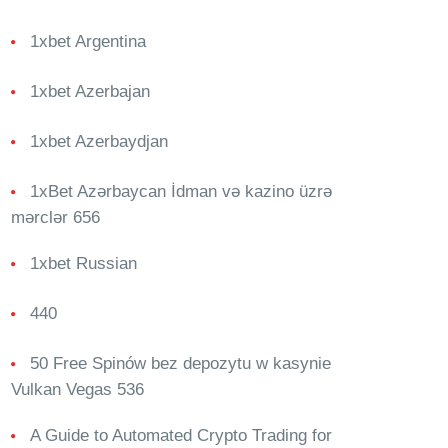
1xbet Argentina
1xbet Azerbajan
1xbet Azerbaydjan
1xBet Azərbaycan İdman və kazino üzrə
mərclər 656
1xbet Russian
440
50 Free Spinów bez depozytu w kasynie
Vulkan Vegas 536
A Guide to Automated Crypto Trading for