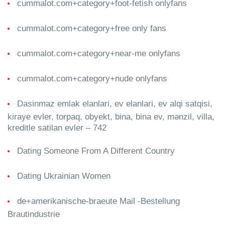
cummalot.com+category+foot-fetish onlyfans
cummalot.com+category+free only fans
cummalot.com+category+near-me onlyfans
cummalot.com+category+nude onlyfans
Dasinmaz emlak elanlari, ev elanlari, ev alqi satqisi,
kiraye evler, torpaq, obyekt, bina, bina ev, mənzil, villa,
kreditle satilan evler – 742
Dating Someone From A Different Country
Dating Ukrainian Women
de+amerikanische-braeute Mail -Bestellung
Brautindustrie