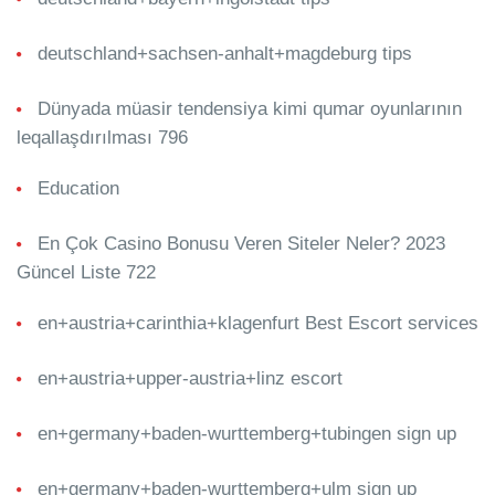
deutschland+sachsen-anhalt+magdeburg tips
Dünyada müasir tendensiya kimi qumar oyunlarının
leqallaşdırılması 796
Education
En Çok Casino Bonusu Veren Siteler Neler? 2023
Güncel Liste 722
en+austria+carinthia+klagenfurt Best Escort services
en+austria+upper-austria+linz escort
en+germany+baden-wurttemberg+tubingen sign up
en+germany+baden-wurttemberg+ulm sign up