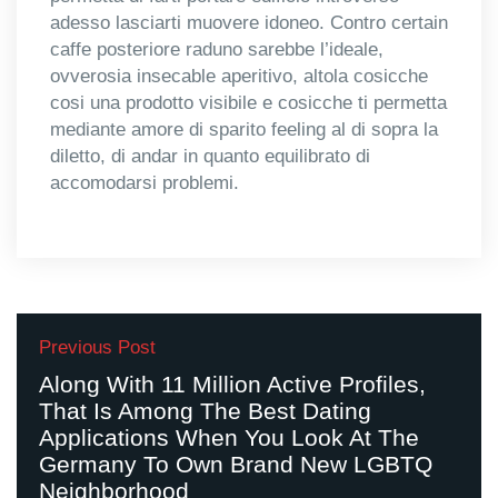
adesso lasciarti muovere idoneo. Contro certain
caffe posteriore raduno sarebbe l’ideale,
ovverosia insecable aperitivo, altola cosicche
cosi una prodotto visibile e cosicche ti permetta
mediante amore di sparito feeling al di sopra la
diletto, di andar in quanto equilibrato di
accomodarsi problemi.
Previous Post
Along With 11 Million Active Profiles,
That Is Among The Best Dating
Applications When You Look At The
Germany To Own Brand New LGBTQ
Neighborhood