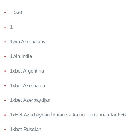
– 530
1
1win Azerbajany
1win India
1xbet Argentina
1xbet Azerbajan
1xbet Azerbaydjan
1xBet Azərbaycan İdman və kazino üzrə mərclər 656
1xbet Russian