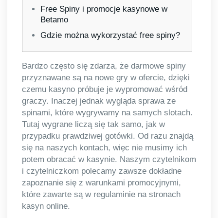
Free Spiny i promocje kasynowe w
Betamo
Gdzie można wykorzystać free spiny?
Bardzo często się zdarza, że darmowe spiny
przyznawane są na nowe gry w ofercie, dzięki
czemu kasyno próbuje je wypromować wśród
graczy. Inaczej jednak wygląda sprawa ze
spinami, które wygrywamy na samych slotach.
Tutaj wygrane liczą się tak samo, jak w
przypadku prawdziwej gotówki. Od razu znajdą
się na naszych kontach, więc nie musimy ich
potem obracać w kasynie. Naszym czytelnikom
i czytelniczkom polecamy zawsze dokładne
zapoznanie się z warunkami promocyjnymi,
które zawarte są w regulaminie na stronach
kasyn online.