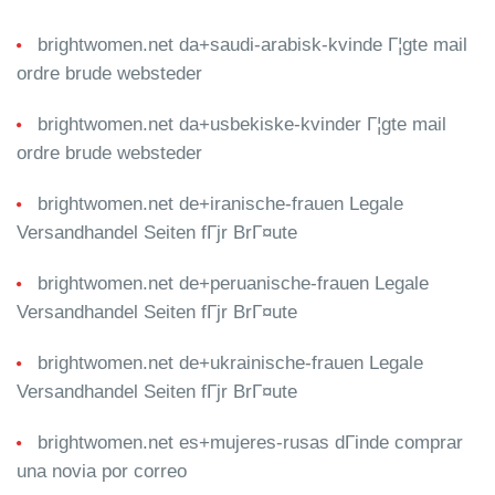
brightwomen.net da+saudi-arabisk-kvinde Г¦gte mail
ordre brude websteder
brightwomen.net da+usbekiske-kvinder Г¦gte mail
ordre brude websteder
brightwomen.net de+iranische-frauen Legale
Versandhandel Seiten fГјr BrГ¤ute
brightwomen.net de+peruanische-frauen Legale
Versandhandel Seiten fГјr BrГ¤ute
brightwomen.net de+ukrainische-frauen Legale
Versandhandel Seiten fГјr BrГ¤ute
brightwomen.net es+mujeres-rusas dГіnde comprar
una novia por correo