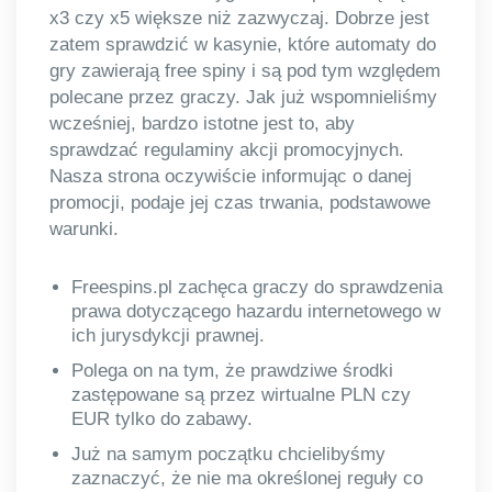
x3 czy x5 większe niż zazwyczaj. Dobrze jest
zatem sprawdzić w kasynie, które automaty do
gry zawierają free spiny i są pod tym względem
polecane przez graczy. Jak już wspomnieliśmy
wcześniej, bardzo istotne jest to, aby
sprawdzać regulaminy akcji promocyjnych.
Nasza strona oczywiście informując o danej
promocji, podaje jej czas trwania, podstawowe
warunki.
Freespins.pl zachęca graczy do sprawdzenia
prawa dotyczącego hazardu internetowego w
ich jurysdykcji prawnej.
Polega on na tym, że prawdziwe środki
zastępowane są przez wirtualne PLN czy
EUR tylko do zabawy.
Już na samym początku chcielibyśmy
zaznaczyć, że nie ma określonej reguły co