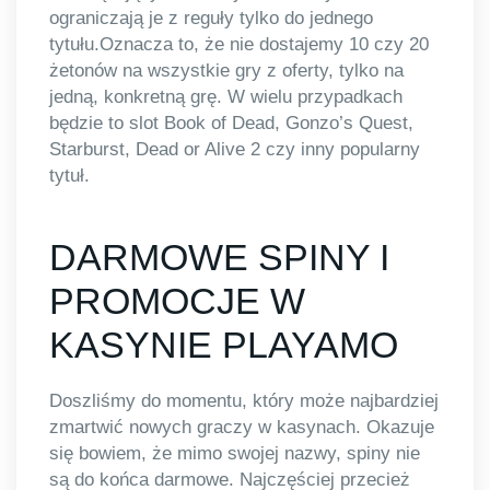
ograniczają je z reguły tylko do jednego
tytułu.Oznacza to, że nie dostajemy 10 czy 20
żetonów na wszystkie gry z oferty, tylko na
jedną, konkretną grę. W wielu przypadkach
będzie to slot Book of Dead, Gonzo’s Quest,
Starburst, Dead or Alive 2 czy inny popularny
tytuł.
DARMOWE SPINY I
PROMOCJE W
KASYNIE PLAYAMO
Doszliśmy do momentu, który może najbardziej
zmartwić nowych graczy w kasynach. Okazuje
się bowiem, że mimo swojej nazwy, spiny nie
są do końca darmowe. Najczęściej przecież