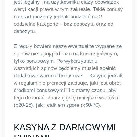
jest legalny i na użytkowniku ciąży obowiązek
weryfikacji prawa w tym zakresie. Takie bonusy
na start możemy jednak podzielić na 2
oddzielne kategorie – bez depozytu oraz od
depozytu.
Z reguły bowiem nasze ewentualne wygrane ze
spinów nie lądują od razu na koncie głównym,
tylko bonusowym. Po wykorzystaniu
wszystkich spinów będziemy musieli spełnić
dodatkowe warunki bonusowe. – Kasyno jednak
w regulaminie promocji zapisuje, jaki jest obrót
środkami bonusowymi i ile mamy czasu, aby
tego dokonać. Zdarzają się mniejsze wartości
(x20-25), jak i całkiem spore (x60-70).
KASYNA Z DARMOWYMI