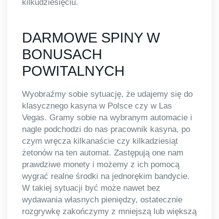
kilkudziesięciu.
DARMOWE SPINY W
BONUSACH
POWITALNYCH
Wyobraźmy sobie sytuację, że udajemy się do
klasycznego kasyna w Polsce czy w Las
Vegas. Gramy sobie na wybranym automacie i
nagle podchodzi do nas pracownik kasyna, po
czym wręcza kilkanaście czy kilkadziesiąt
żetonów na ten automat. Zastępują one nam
prawdziwe monety i możemy z ich pomocą
wygrać realne środki na jednorękim bandycie.
W takiej sytuacji być może nawet bez
wydawania własnych pieniędzy, ostatecznie
rozgrywkę zakończymy z mniejszą lub większą