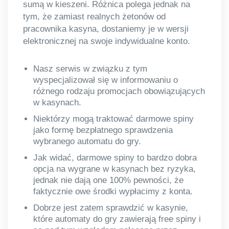
sumą w kieszeni. Różnica polega jednak na
tym, że zamiast realnych żetonów od
pracownika kasyna, dostaniemy je w wersji
elektronicznej na swoje indywidualne konto.
Nasz serwis w związku z tym
wyspecjalizował się w informowaniu o
różnego rodzaju promocjach obowiązujących
w kasynach.
Niektórzy mogą traktować darmowe spiny
jako formę bezpłatnego sprawdzenia
wybranego automatu do gry.
Jak widać, darmowe spiny to bardzo dobra
opcja na wygrane w kasynach bez ryzyka,
jednak nie dają one 100% pewności, że
faktycznie owe środki wypłacimy z konta.
Dobrze jest zatem sprawdzić w kasynie,
które automaty do gry zawierają free spiny i