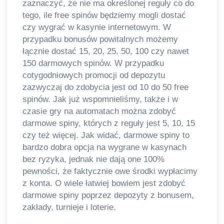
zaznaczyć, że nie ma określonej reguły co do
tego, ile free spinów będziemy mogli dostać
czy wygrać w kasynie internetowym. W
przypadku bonusów powitalnych możemy
łącznie dostać 15, 20, 25, 50, 100 czy nawet
150 darmowych spinów. W przypadku
cotygodniowych promocji od depozytu
zazwyczaj do zdobycia jest od 10 do 50 free
spinów. Jak już wspomnieliśmy, także i w
czasie gry na automatach można zdobyć
darmowe spiny, których z reguły jest 5, 10, 15
czy też więcej. Jak widać, darmowe spiny to
bardzo dobra opcja na wygrane w kasynach
bez ryzyka, jednak nie dają one 100%
pewności, że faktycznie owe środki wypłacimy
z konta. O wiele łatwiej bowiem jest zdobyć
darmowe spiny poprzez depozyty z bonusem,
zakłady, turnieje i loterie.