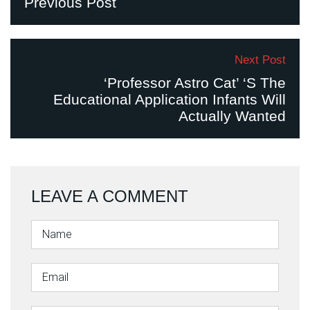
Previous Post
Next Post
‘professor Astro Cat’ ‘s The
Educational Application Infants Will
Actually Wanted
LEAVE A COMMENT