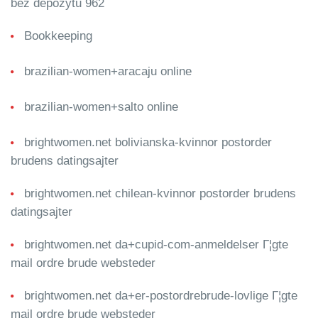
bez depozytu 962
Bookkeeping
brazilian-women+aracaju online
brazilian-women+salto online
brightwomen.net bolivianska-kvinnor postorder
brudens datingsajter
brightwomen.net chilean-kvinnor postorder brudens
datingsajter
brightwomen.net da+cupid-com-anmeldelser Г¦gte
mail ordre brude websteder
brightwomen.net da+er-postordrebrude-lovlige Г¦gte
mail ordre brude websteder