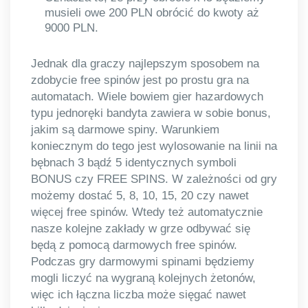
musieli owe 200 PLN obrócić do kwoty aż
9000 PLN.
Jednak dla graczy najlepszym sposobem na
zdobycie free spinów jest po prostu gra na
automatach. Wiele bowiem gier hazardowych
typu jednoręki bandyta zawiera w sobie bonus,
jakim są darmowe spiny. Warunkiem
koniecznym do tego jest wylosowanie na linii na
bębnach 3 bądź 5 identycznych symboli
BONUS czy FREE SPINS. W zależności od gry
możemy dostać 5, 8, 10, 15, 20 czy nawet
więcej free spinów. Wtedy też automatycznie
nasze kolejne zakłady w grze odbywać się
będą z pomocą darmowych free spinów.
Podczas gry darmowymi spinami będziemy
mogli liczyć na wygraną kolejnych żetonów,
więc ich łączna liczba może sięgać nawet