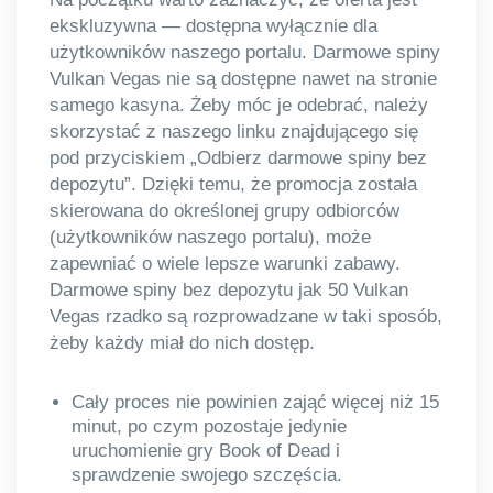
ekskluzywna — dostępna wyłącznie dla
użytkowników naszego portalu. Darmowe spiny
Vulkan Vegas nie są dostępne nawet na stronie
samego kasyna. Żeby móc je odebrać, należy
skorzystać z naszego linku znajdującego się
pod przyciskiem „Odbierz darmowe spiny bez
depozytu”. Dzięki temu, że promocja została
skierowana do określonej grupy odbiorców
(użytkowników naszego portalu), może
zapewniać o wiele lepsze warunki zabawy.
Darmowe spiny bez depozytu jak 50 Vulkan
Vegas rzadko są rozprowadzane w taki sposób,
żeby każdy miał do nich dostęp.
Cały proces nie powinien zająć więcej niż 15
minut, po czym pozostaje jedynie
uruchomienie gry Book of Dead i
sprawdzenie swojego szczęścia.