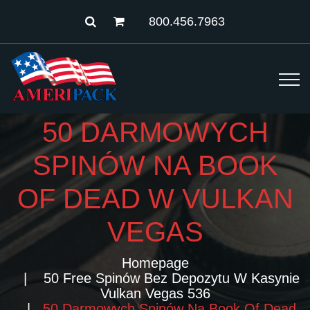
800.456.7963
50 DARMOWYCH
SPINÓW NA BOOK
OF DEAD W VULKAN
VEGAS
Homepage
50 Free Spinów Bez Depozytu W Kasynie
Vulkan Vegas 536
50 Darmowych Spinów Na Book Of Dead