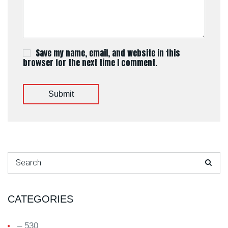
Save my name, email, and website in this
browser for the next time I comment.
Submit
Search for:
CATEGORIES
– 530