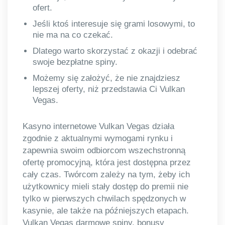
ofert.
Jeśli ktoś interesuje się grami losowymi, to
nie ma na co czekać.
Dlatego warto skorzystać z okazji i odebrać
swoje bezpłatne spiny.
Możemy się założyć, że nie znajdziesz
lepszej oferty, niż przedstawia Ci Vulkan
Vegas.
Kasyno internetowe Vulkan Vegas działa
zgodnie z aktualnymi wymogami rynku i
zapewnia swoim odbiorcom wszechstronną
ofertę promocyjną, która jest dostępna przez
cały czas. Twórcom zależy na tym, żeby ich
użytkownicy mieli stały dostęp do premii nie
tylko w pierwszych chwilach spędzonych w
kasynie, ale także na późniejszych etapach.
Vulkan Vegas darmowe spiny, bonusy