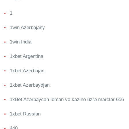
1
1win Azerbajany
1win India
1xbet Argentina
1xbet Azerbajan
1xbet Azerbaydjan
1xBet Azərbaycan İdman və kazino üzrə mərclər 656
1xbet Russian
440