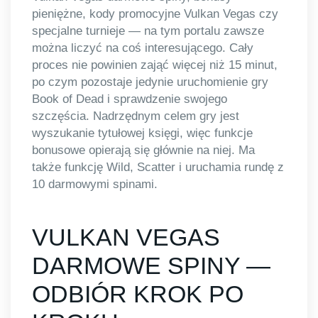
pieniężne, kody promocyjne Vulkan Vegas czy
specjalne turnieje — na tym portalu zawsze
można liczyć na coś interesującego. Cały
proces nie powinien zająć więcej niż 15 minut,
po czym pozostaje jedynie uruchomienie gry
Book of Dead i sprawdzenie swojego
szczęścia. Nadrzędnym celem gry jest
wyszukanie tytułowej księgi, więc funkcje
bonusowe opierają się głównie na niej. Ma
także funkcję Wild, Scatter i uruchamia rundę z
10 darmowymi spinami.
VULKAN VEGAS
DARMOWE SPINY —
ODBIÓR KROK PO