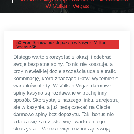
W Vulkan Vegas
50 Free Spinów bez depozytu w kasynie Vulkan
Vegas 536
Dlatego warto skorzystać z okazji i odebrać
swoje bezpłatne spiny. To nic nie kosztuje, a
przy niewielkiej dozie szczęścia uda się trafić
kombinację, która znacząco ułatwi wypełnienie
warunków oferty. W Vulkan Vegas darmowe
spiny kasyno są rozdawane w trochę inny
sposób. Skorzystaj z naszego linku, zarejestruj
się w kasynie, a już będą czekać na Ciebie
darmowe spiny bez depozytu. Taki bonus nie
zdarza się za często, więc warto z niego
skorzystać. Możesz więc rozpocząć swoją