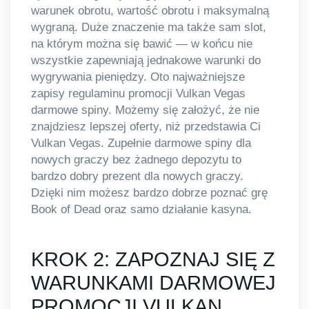
warunek obrotu, wartość obrotu i maksymalną
wygraną. Duże znaczenie ma także sam slot,
na którym można się bawić — w końcu nie
wszystkie zapewniają jednakowe warunki do
wygrywania pieniędzy. Oto najważniejsze
zapisy regulaminu promocji Vulkan Vegas
darmowe spiny. Możemy się założyć, że nie
znajdziesz lepszej oferty, niż przedstawia Ci
Vulkan Vegas. Zupełnie darmowe spiny dla
nowych graczy bez żadnego depozytu to
bardzo dobry prezent dla nowych graczy.
Dzięki nim możesz bardzo dobrze poznać grę
Book of Dead oraz samo działanie kasyna.
KROK 2: ZAPOZNAJ SIĘ Z
WARUNKAMI DARMOWEJ
PROMOCJI VULKAN