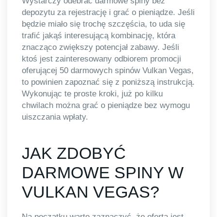
Wystarczy odebrać darmowe spiny bez
depozytu za rejestrację i grać o pieniądze. Jeśli
będzie miało się trochę szczęścia, to uda się
trafić jakąś interesującą kombinację, która
znacząco zwiększy potencjał zabawy. Jeśli
ktoś jest zainteresowany odbiorem promocji
oferującej 50 darmowych spinów Vulkan Vegas,
to powinien zapoznać się z poniższą instrukcją.
Wykonując te proste kroki, już po kilku
chwilach można grać o pieniądze bez wymogu
uiszczania wpłaty.
JAK ZDOBYĆ
DARMOWE SPINY W
VULKAN VEGAS?
Na początku warto zaznaczyć, że oferta jest