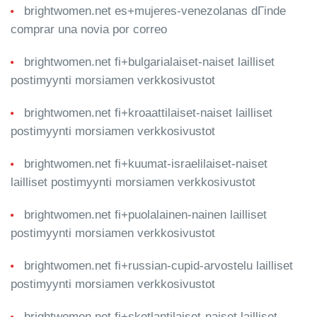
brightwomen.net es+mujeres-venezolanas dГіnde
comprar una novia por correo
brightwomen.net fi+bulgarialaiset-naiset lailliset
postimyynti morsiamen verkkosivustot
brightwomen.net fi+kroaattilaiset-naiset lailliset
postimyynti morsiamen verkkosivustot
brightwomen.net fi+kuumat-israelilaiset-naiset
lailliset postimyynti morsiamen verkkosivustot
brightwomen.net fi+puolalainen-nainen lailliset
postimyynti morsiamen verkkosivustot
brightwomen.net fi+russian-cupid-arvostelu lailliset
postimyynti morsiamen verkkosivustot
brightwomen.net fi+skotlantilaiset-naiset lailliset