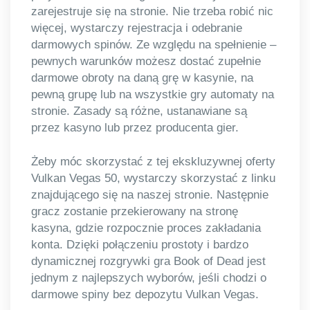
zarejestruje się na stronie. Nie trzeba robić nic
więcej, wystarczy rejestracja i odebranie
darmowych spinów. Ze względu na spełnienie –
pewnych warunków możesz dostać zupełnie
darmowe obroty na daną grę w kasynie, na
pewną grupę lub na wszystkie gry automaty na
stronie. Zasady są różne, ustanawiane są
przez kasyno lub przez producenta gier.
Żeby móc skorzystać z tej ekskluzywnej oferty
Vulkan Vegas 50, wystarczy skorzystać z linku
znajdującego się na naszej stronie. Następnie
gracz zostanie przekierowany na stronę
kasyna, gdzie rozpocznie proces zakładania
konta. Dzięki połączeniu prostoty i bardzo
dynamicznej rozgrywki gra Book of Dead jest
jednym z najlepszych wyborów, jeśli chodzi o
darmowe spiny bez depozytu Vulkan Vegas.