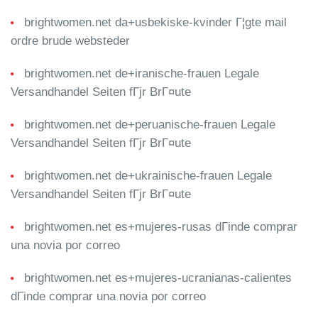
brightwomen.net da+usbekiske-kvinder Г¦gte mail
ordre brude websteder
brightwomen.net de+iranische-frauen Legale
Versandhandel Seiten fГјr BrГ¤ute
brightwomen.net de+peruanische-frauen Legale
Versandhandel Seiten fГјr BrГ¤ute
brightwomen.net de+ukrainische-frauen Legale
Versandhandel Seiten fГјr BrГ¤ute
brightwomen.net es+mujeres-rusas dГіnde comprar
una novia por correo
brightwomen.net es+mujeres-ucranianas-calientes
dГіnde comprar una novia por correo