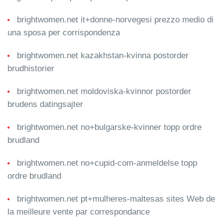
brightwomen.net it+donne-norvegesi prezzo medio di
una sposa per corrispondenza
brightwomen.net kazakhstan-kvinna postorder
brudhistorier
brightwomen.net moldoviska-kvinnor postorder
brudens datingsajter
brightwomen.net no+bulgarske-kvinner topp ordre
brudland
brightwomen.net no+cupid-com-anmeldelse topp
ordre brudland
brightwomen.net pt+mulheres-maltesas sites Web de
la meilleure vente par correspondance