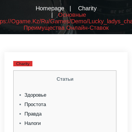
Homepage
Charity
Основные
tps://ogame.kz/ru/games/demo/lucky_ladys_ch
Преимущества Онлайн-Ставок
Charity
Статьи
Здоровье
Простота
Правда
Налоги