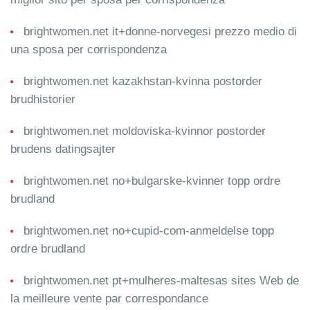
brightwomen.net it+donne-norvegesi prezzo medio di
una sposa per corrispondenza
brightwomen.net kazakhstan-kvinna postorder
brudhistorier
brightwomen.net moldoviska-kvinnor postorder
brudens datingsajter
brightwomen.net no+bulgarske-kvinner topp ordre
brudland
brightwomen.net no+cupid-com-anmeldelse topp
ordre brudland
brightwomen.net pt+mulheres-maltesas sites Web de
la meilleure vente par correspondance