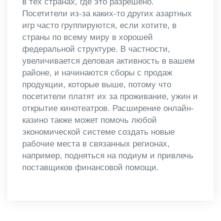
в тех странах, где это разрешено.
Посетители из-за каких-то других азартных
игр часто группируются, если хотите, в
страны по всему миру в хорошей
федеральной структуре. В частности,
увеличивается деловая активность в вашем
районе, и начинаются сборы с продаж
продукции, которые выше, потому что
посетители платят их за проживание, ужин и
открытие кинотеатров. Расширение онлайн-
казино также может помочь любой
экономической системе создать новые
рабочие места в связанных регионах,
например, подняться на подиум и привлечь
поставщиков финансовой помощи.