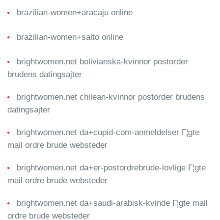
brazilian-women+aracaju online
brazilian-women+salto online
brightwomen.net bolivianska-kvinnor postorder
brudens datingsajter
brightwomen.net chilean-kvinnor postorder brudens
datingsajter
brightwomen.net da+cupid-com-anmeldelser Г¦gte
mail ordre brude websteder
brightwomen.net da+er-postordrebrude-lovlige Г¦gte
mail ordre brude websteder
brightwomen.net da+saudi-arabisk-kvinde Г¦gte mail
ordre brude websteder