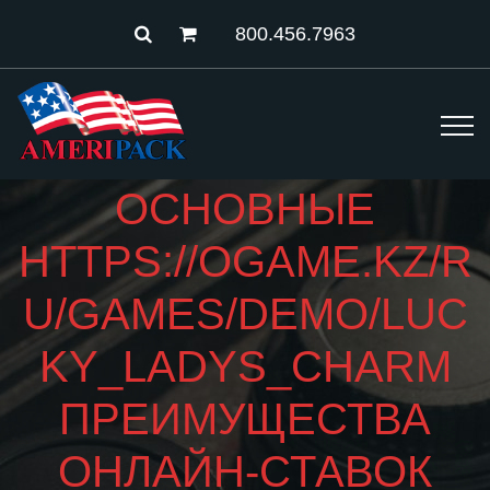
800.456.7963
ОСНОВНЫЕ
HTTPS://OGAME.KZ/R
U/GAMES/DEMO/LUC
KY_LADYS_CHARM
ПРЕИМУЩЕСТВА
ОНЛАЙН-СТАВОК