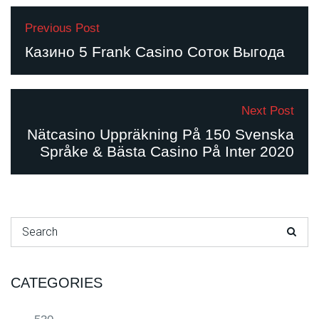
Previous Post
Казино 5 Frank Casino Соток Выгода
Next Post
Nätcasino Uppräkning På 150 Svenska
Språke & Bästa Casino På Inter 2020
Search for:
CATEGORIES