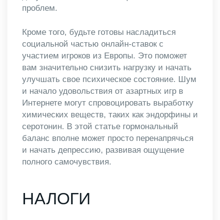
проблем.
Кроме того, будьте готовы насладиться
социальной частью онлайн-ставок с
участием игроков из Европы. Это поможет
вам значительно снизить нагрузку и начать
улучшать свое психическое состояние. Шум
и начало удовольствия от азартных игр в
Интернете могут спровоцировать выработку
химических веществ, таких как эндорфины и
серотонин. В этой статье гормональный
баланс вполне может просто перенапрячься
и начать депрессию, развивая ощущение
полного самочувствия.
НАЛОГИ