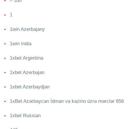
– 530
1
1win Azerbajany
1win India
1xbet Argentina
1xbet Azerbajan
1xbet Azerbaydjan
1xBet Azərbaycan İdman və kazino üzrə mərclər 656
1xbet Russian