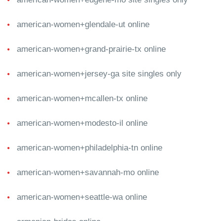
american-women+glendale-ut online
american-women+grand-prairie-tx online
american-women+jersey-ga site singles only
american-women+mcallen-tx online
american-women+modesto-il online
american-women+philadelphia-tn online
american-women+savannah-mo online
american-women+seattle-wa online