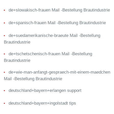
de+slowakisch-frauen Mail -Bestellung Brautindustrie
de+spanisch-frauen Mail -Bestellung Brautindustrie
de+suedamerikanische-braeute Mail -Bestellung
Brautindustrie
de+tschetschenisch-frauen Mail -Bestellung
Brautindustrie
de+wie-man-anfangt-gespraech-mit-einem-maedchen
Mail -Bestellung Brautindustrie
deutschland+bayern+erlangen support
deutschland+bayern+ingolstadt tips