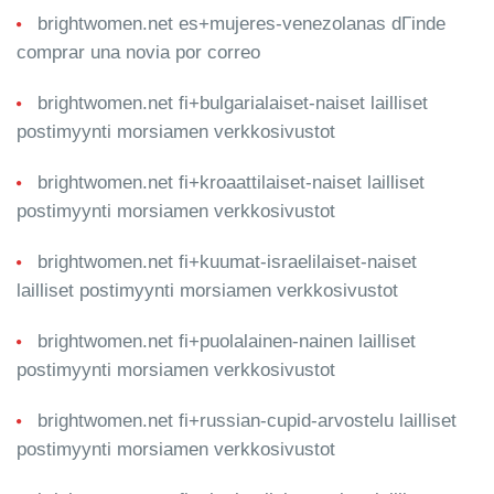
brightwomen.net es+mujeres-venezolanas dГіnde
comprar una novia por correo
brightwomen.net fi+bulgarialaiset-naiset lailliset
postimyynti morsiamen verkkosivustot
brightwomen.net fi+kroaattilaiset-naiset lailliset
postimyynti morsiamen verkkosivustot
brightwomen.net fi+kuumat-israelilaiset-naiset
lailliset postimyynti morsiamen verkkosivustot
brightwomen.net fi+puolalainen-nainen lailliset
postimyynti morsiamen verkkosivustot
brightwomen.net fi+russian-cupid-arvostelu lailliset
postimyynti morsiamen verkkosivustot