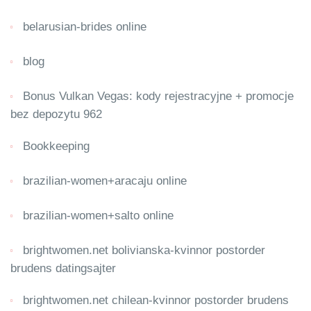
belarusian-brides online
blog
Bonus Vulkan Vegas: kody rejestracyjne + promocje
bez depozytu 962
Bookkeeping
brazilian-women+aracaju online
brazilian-women+salto online
brightwomen.net bolivianska-kvinnor postorder
brudens datingsajter
brightwomen.net chilean-kvinnor postorder brudens