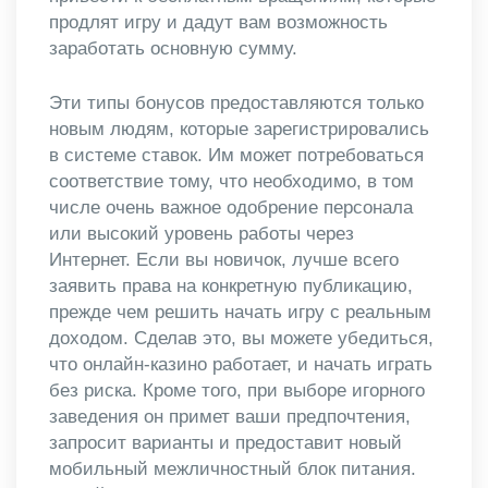
продлят игру и дадут вам возможность
заработать основную сумму.
Эти типы бонусов предоставляются только
новым людям, которые зарегистрировались
в системе ставок. Им может потребоваться
соответствие тому, что необходимо, в том
числе очень важное одобрение персонала
или высокий уровень работы через
Интернет. Если вы новичок, лучше всего
заявить права на конкретную публикацию,
прежде чем решить начать игру с реальным
доходом. Сделав это, вы можете убедиться,
что онлайн-казино работает, и начать играть
без риска. Кроме того, при выборе игорного
заведения он примет ваши предпочтения,
запросит варианты и предоставит новый
мобильный межличностный блок питания.