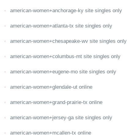
american-women+anchorage-ky site singles only
american-women+atlanta-tx site singles only
american-women+chesapeake-wv site singles only
american-women+columbus-mt site singles only
american-women+eugene-mo site singles only
american-women+glendale-ut online
american-women+grand-prairie-tx online
american-women+jersey-ga site singles only
american-women+mcallen-tx online