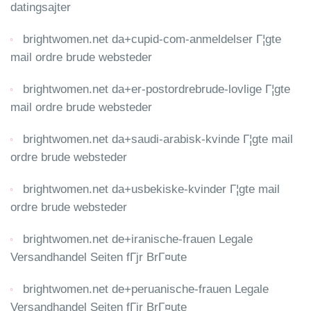
datingsajter
brightwomen.net da+cupid-com-anmeldelser Г¦gte
mail ordre brude websteder
brightwomen.net da+er-postordrebrude-lovlige Г¦gte
mail ordre brude websteder
brightwomen.net da+saudi-arabisk-kvinde Г¦gte mail
ordre brude websteder
brightwomen.net da+usbekiske-kvinder Г¦gte mail
ordre brude websteder
brightwomen.net de+iranische-frauen Legale
Versandhandel Seiten fГјr BrГ¤ute
brightwomen.net de+peruanische-frauen Legale
Versandhandel Seiten fГјr BrГ¤ute