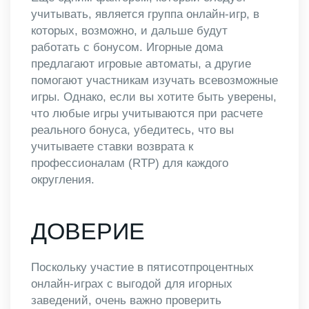
учитывать, является группа онлайн-игр, в
которых, возможно, и дальше будут
работать с бонусом. Игорные дома
предлагают игровые автоматы, а другие
помогают участникам изучать всевозможные
игры. Однако, если вы хотите быть уверены,
что любые игры учитываются при расчете
реального бонуса, убедитесь, что вы
учитываете ставки возврата к
профессионалам (RTP) для каждого
округления.
ДОВЕРИЕ
Поскольку участие в пятисотпроцентных
онлайн-играх с выгодой для игорных
заведений, очень важно проверить