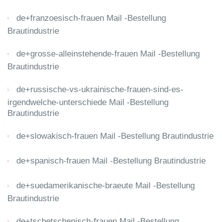
de+franzoesisch-frauen Mail -Bestellung
Brautindustrie
de+grosse-alleinstehende-frauen Mail -Bestellung
Brautindustrie
de+russische-vs-ukrainische-frauen-sind-es-
irgendwelche-unterschiede Mail -Bestellung
Brautindustrie
de+slowakisch-frauen Mail -Bestellung Brautindustrie
de+spanisch-frauen Mail -Bestellung Brautindustrie
de+suedamerikanische-braeute Mail -Bestellung
Brautindustrie
de+tschetschenisch-frauen Mail -Bestellung