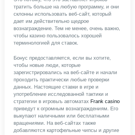
тратить больше на любую программу, и они
склонны использовать веб-сайт, который
дает им действительно щедрое
вознаграждение. Тем не менее, очень важно,
чтобы казино пользовалось хорошей
терминологией для ставок.
Бонус предоставляется, если вы хотите,
чтобы новые люди, которые
зарегистрировались на веб-сайте и начали
проходить практически любые проверки
данных. Настоящие ставки в игре и
употребление исследованной тактики и
стратегии в игровыъ автоматах
Frank casino
приведут к огромным вознаграждениям. Его
выкупают наличными или бесплатными
вращениями. На веб-сайтах также
добавляются картофельные чипсы и другие