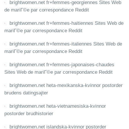
brightwomen.net fr+femmes-georgiennes Sites Web
de mariГ©e par correspondance Reddit
brightwomen.net fr+femmes-haitiennes Sites Web de
mariГ©e par correspondance Reddit
brightwomen.net fr+femmes-italiennes Sites Web de
mariГ©e par correspondance Reddit
brightwomen.net fr+femmes-japonaises-chaudes
Sites Web de mariГ©e par correspondance Reddit
brightwomen.net heta-mexikanska-kvinnor postorder
brudens datingsajter
brightwomen.net heta-vietnamesiska-kvinnor
postorder brudhistorier
brightwomen.net islandska-kvinnor postorder