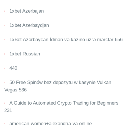
1xbet Azerbajan
1xbet Azerbaydjan
1xBet Azərbaycan İdman və kazino üzrə mərclər 656
1xbet Russian
440
50 Free Spinów bez depozytu w kasynie Vulkan
Vegas 536
A Guide to Automated Crypto Trading for Beginners
231
american-women+alexandria-va online