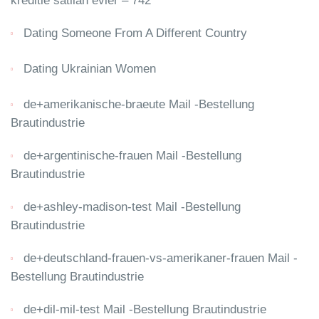
kreditle satilan evler – 742
Dating Someone From A Different Country
Dating Ukrainian Women
de+amerikanische-braeute Mail -Bestellung
Brautindustrie
de+argentinische-frauen Mail -Bestellung
Brautindustrie
de+ashley-madison-test Mail -Bestellung
Brautindustrie
de+deutschland-frauen-vs-amerikaner-frauen Mail -
Bestellung Brautindustrie
de+dil-mil-test Mail -Bestellung Brautindustrie