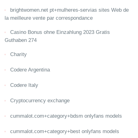
brightwomen.net pt+mulheres-servias sites Web de
la meilleure vente par correspondance
Casino Bonus ohne Einzahlung 2023 Gratis
Guthaben 274
Charity
Codere Argentina
Codere Italy
Cryptocurrency exchange
cummalot.com+category+bdsm onlyfans models
cummalot.com+category+best onlyfans models