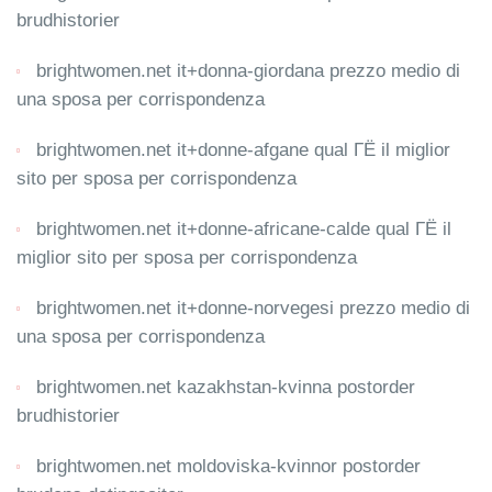
brudhistorier
brightwomen.net it+donna-giordana prezzo medio di
una sposa per corrispondenza
brightwomen.net it+donne-afgane qual ГЁ il miglior
sito per sposa per corrispondenza
brightwomen.net it+donne-africane-calde qual ГЁ il
miglior sito per sposa per corrispondenza
brightwomen.net it+donne-norvegesi prezzo medio di
una sposa per corrispondenza
brightwomen.net kazakhstan-kvinna postorder
brudhistorier
brightwomen.net moldoviska-kvinnor postorder