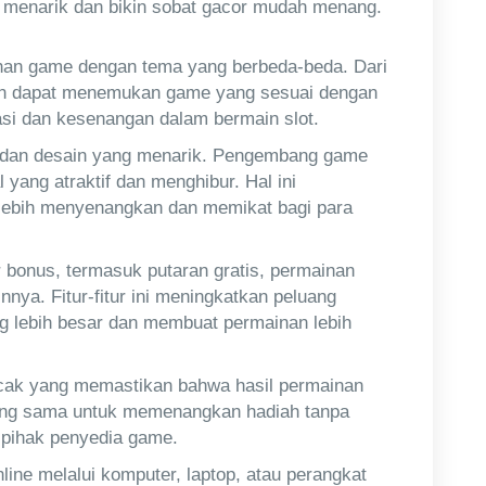
menarik dan bikin sobat gacor mudah menang.
han game dengan tema yang berbeda-beda. Dari
in dapat menemukan game yang sesuai dengan
asi dan kesenangan dalam bermain slot.
is dan desain yang menarik. Pengembang game
yang atraktif dan menghibur. Hal ini
ebih menyenangkan dan memikat bagi para
 bonus, termasuk putaran gratis, permainan
innya. Fitur-fitur ini meningkatkan peluang
 lebih besar dan membuat permainan lebih
cak yang memastikan bahwa hasil permainan
yang sama untuk memenangkan hadiah tanpa
 pihak penyedia game.
ine melalui komputer, laptop, atau perangkat