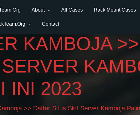
Team.Org
About
All Cases
Rack Mount Cases
ckTeam.Org
Contact
ER KAMBOJA >>
 SERVER KAMB
INI 2023
Kamboja >> Daftar Situs Slot Server Kamboja Palin