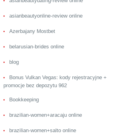
asianbeautydating-review online
asianbeautyonline-review online
Azerbajany Mostbet
belarusian-brides online
blog
Bonus Vulkan Vegas: kody rejestracyjne +
promocje bez depozytu 962
Bookkeeping
brazilian-women+aracaju online
brazilian-women+salto online