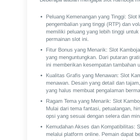
Peluang Kemenangan yang Tinggi: Slot K
pengembalian yang tinggi (RTP) dan vola
memiliki peluang yang lebih tinggi un
permainan slot ini.
Fitur Bonus yang Menarik: Slot Kamboja
yang menguntungkan. Dari putaran gratis 
ini memberikan kesempatan tambahan u
Kualitas Grafis yang Menawan: Slot Kam
menawan. Desain yang detail dan tajam
yang halus membuat pengalaman bermai
Ragam Tema yang Menarik: Slot Kamboj
Mulai dari tema fantasi, petualangan, 
opsi yang sesuai dengan selera dan min
Kemudahan Akses dan Kompatibilitas: 
melalui platform online. Pemain dapat b