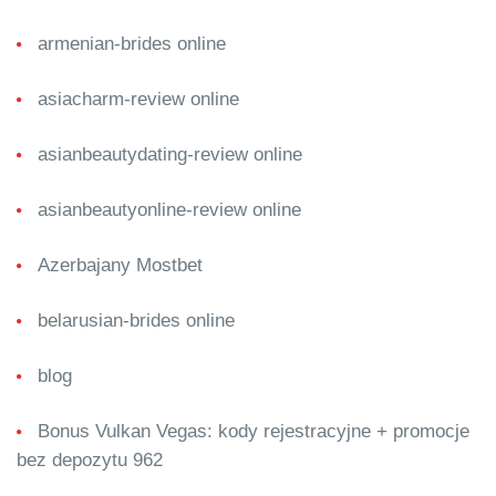
armenian-brides online
asiacharm-review online
asianbeautydating-review online
asianbeautyonline-review online
Azerbajany Mostbet
belarusian-brides online
blog
Bonus Vulkan Vegas: kody rejestracyjne + promocje
bez depozytu 962