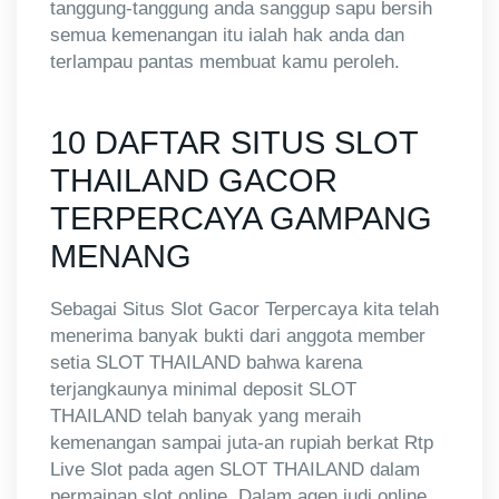
tanggung-tanggung anda sanggup sapu bersih
semua kemenangan itu ialah hak anda dan
terlampau pantas membuat kamu peroleh.
10 DAFTAR SITUS SLOT
THAILAND GACOR
TERPERCAYA GAMPANG
MENANG
Sebagai Situs Slot Gacor Terpercaya kita telah
menerima banyak bukti dari anggota member
setia SLOT THAILAND bahwa karena
terjangkaunya minimal deposit SLOT
THAILAND telah banyak yang meraih
kemenangan sampai juta-an rupiah berkat Rtp
Live Slot pada agen SLOT THAILAND dalam
permainan slot online. Dalam agen judi online