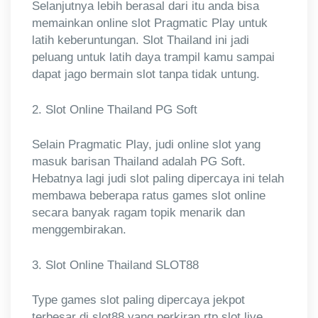
Selanjutnya lebih berasal dari itu anda bisa
memainkan online slot Pragmatic Play untuk
latih keberuntungan. Slot Thailand ini jadi
peluang untuk latih daya trampil kamu sampai
dapat jago bermain slot tanpa tidak untung.
2. Slot Online Thailand PG Soft
Selain Pragmatic Play, judi online slot yang
masuk barisan Thailand adalah PG Soft.
Hebatnya lagi judi slot paling dipercaya ini telah
membawa beberapa ratus games slot online
secara banyak ragam topik menarik dan
menggembirakan.
3. Slot Online Thailand SLOT88
Type games slot paling dipercaya jekpot
terbesar di slot88 yang perkiran rtp slot live