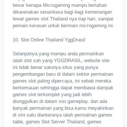
besar kenapa Microgaming mampu bertahan
dikarenakan senantiasa bagi-bagi kemenangan
lewat games slot Thailand nya tiap hari, sampai
pemain kerasan untuk bermain microgaming ini.
10. Slot Online Thailand YggDrasil
Selanjutnya yang mampu anda permainkan
ialah slot sah yang YGGDRASIL, website site
ini tidak benar satunya situs yang punya
pengembangan baru di dalam sektor permainan
games slot paling dipercaya, ini sebab mereka
berkemauan sehingga dapat membawa dampak
games slot terkomplet yang jadi lebih
diunggulkan di dalam sisi gameplay. dan ada
banyak permainan yang bisa kamu meyakinkan
di sini satu diantaranya ialah permainan games
table, games Slot Server Thailand, games