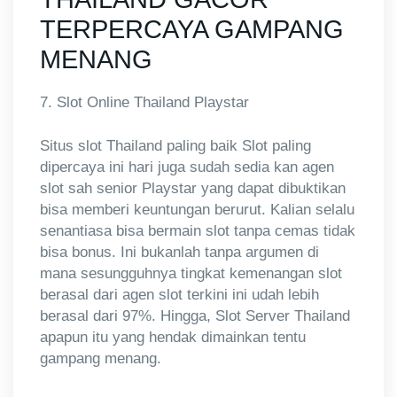
TERPERCAYA GAMPANG
MENANG
7. Slot Online Thailand Playstar
Situs slot Thailand paling baik Slot paling
dipercaya ini hari juga sudah sedia kan agen
slot sah senior Playstar yang dapat dibuktikan
bisa memberi keuntungan berurut. Kalian selalu
senantiasa bisa bermain slot tanpa cemas tidak
bisa bonus. Ini bukanlah tanpa argumen di
mana sesungguhnya tingkat kemenangan slot
berasal dari agen slot terkini ini udah lebih
berasal dari 97%. Hingga, Slot Server Thailand
apapun itu yang hendak dimainkan tentu
gampang menang.