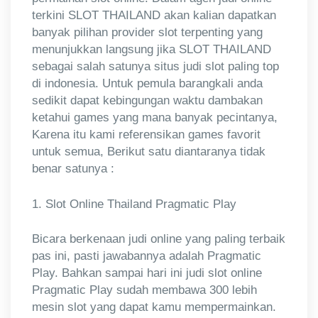
terkini SLOT THAILAND akan kalian dapatkan
banyak pilihan provider slot terpenting yang
menunjukkan langsung jika SLOT THAILAND
sebagai salah satunya situs judi slot paling top
di indonesia. Untuk pemula barangkali anda
sedikit dapat kebingungan waktu dambakan
ketahui games yang mana banyak pecintanya,
Karena itu kami referensikan games favorit
untuk semua, Berikut satu diantaranya tidak
benar satunya :
1. Slot Online Thailand Pragmatic Play
Bicara berkenaan judi online yang paling terbaik
pas ini, pasti jawabannya adalah Pragmatic
Play. Bahkan sampai hari ini judi slot online
Pragmatic Play sudah membawa 300 lebih
mesin slot yang dapat kamu mempermainkan.