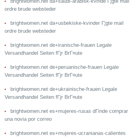
brightwomen.net da+saudi-arabisk-kvinde Г¦gte mail
ordre brude websteder
brightwomen.net da+usbekiske-kvinder Г¦gte mail
ordre brude websteder
brightwomen.net de+iranische-frauen Legale
Versandhandel Seiten fГјr BrГ¤ute
brightwomen.net de+peruanische-frauen Legale
Versandhandel Seiten fГјr BrГ¤ute
brightwomen.net de+ukrainische-frauen Legale
Versandhandel Seiten fГјr BrГ¤ute
brightwomen.net es+mujeres-rusas dГіnde comprar
una novia por correo
brightwomen.net es+mujeres-ucranianas-calientes