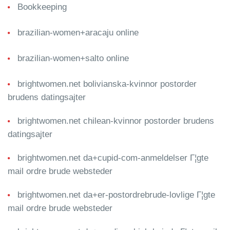
Bookkeeping
brazilian-women+aracaju online
brazilian-women+salto online
brightwomen.net bolivianska-kvinnor postorder
brudens datingsajter
brightwomen.net chilean-kvinnor postorder brudens
datingsajter
brightwomen.net da+cupid-com-anmeldelser Г¦gte
mail ordre brude websteder
brightwomen.net da+er-postordrebrude-lovlige Г¦gte
mail ordre brude websteder