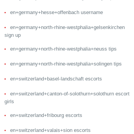
en+germany+hesse+offenbach username
en+germany+north-rhine-westphalia+gelsenkirchen
sign up
en+germany+north-rhine-westphalia+neuss tips
en+germany+north-rhine-westphalia+solingen tips
en+switzerland+basel-landschaft escorts
en+switzerland+canton-of-solothurn+solothurn escort
girls
en+switzerland+fribourg escorts
en+switzerland+valais+sion escorts