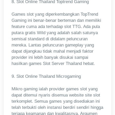
8. Slot Online Thailand Toptrend Gaming
Games slot yang diperkembangkan TopTrend
Gaming ini benar-benar berteman dan memiliki
feature cuma ada terhadap slot TTG. Ada pula
putara gratis Wild yang adalah salah satunya
semisal standard di didalam peluncuran
mereka. Lantas peluncuran gameplay yang
dapat dijangkau tidak mahal menjadi faktor
provider ini lebih banyak disukai sampai
hasilkan games Slot Server Thailand hebat.
9. Slot Online Thailand Microgaming
Mikro gaming ialah provider games slot yang
dapat ditemui nyaris disemua website site slot
terkomplet. Semua games yang disediakan ini
telah terbukti oleh instansi berdiri sendiri hingga
terjaga keamanan dan kwalitasnya. Argumen