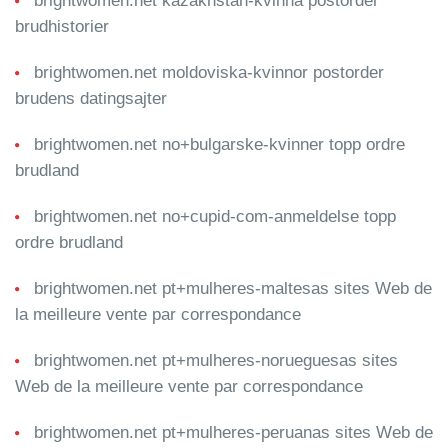
brightwomen.net kazakhstan-kvinna postorder
brudhistorier
brightwomen.net moldoviska-kvinnor postorder
brudens datingsajter
brightwomen.net no+bulgarske-kvinner topp ordre
brudland
brightwomen.net no+cupid-com-anmeldelse topp
ordre brudland
brightwomen.net pt+mulheres-maltesas sites Web de
la meilleure vente par correspondance
brightwomen.net pt+mulheres-norueguesas sites
Web de la meilleure vente par correspondance
brightwomen.net pt+mulheres-peruanas sites Web de