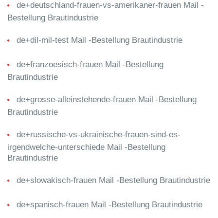
de+deutschland-frauen-vs-amerikaner-frauen Mail -
Bestellung Brautindustrie
de+dil-mil-test Mail -Bestellung Brautindustrie
de+franzoesisch-frauen Mail -Bestellung
Brautindustrie
de+grosse-alleinstehende-frauen Mail -Bestellung
Brautindustrie
de+russische-vs-ukrainische-frauen-sind-es-
irgendwelche-unterschiede Mail -Bestellung
Brautindustrie
de+slowakisch-frauen Mail -Bestellung Brautindustrie
de+spanisch-frauen Mail -Bestellung Brautindustrie