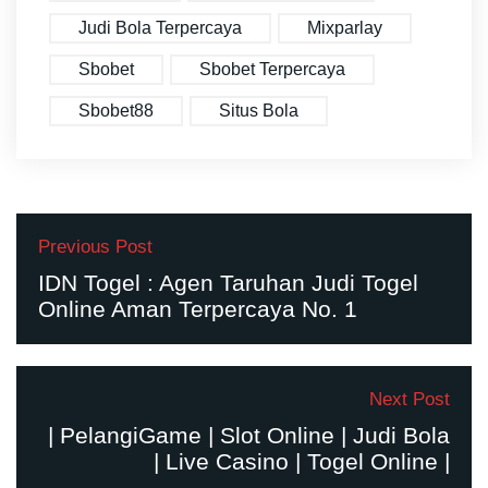
Judi Bola Terpercaya
Mixparlay
Sbobet
Sbobet Terpercaya
Sbobet88
Situs Bola
Previous Post
IDN Togel : Agen Taruhan Judi Togel
Online Aman Terpercaya No. 1
Next Post
| PelangiGame | Slot Online | Judi Bola
| Live Casino | Togel Online |