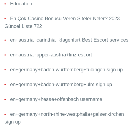
Education
En Çok Casino Bonusu Veren Siteler Neler? 2023
Güncel Liste 722
en+austria+carinthia+klagenfurt Best Escort services
en+austria+upper-austria+linz escort
en+germany+baden-wurttemberg+tubingen sign up
en+germany+baden-wurttemberg+ulm sign up
en+germany+hesse+offenbach username
en+germany+north-rhine-westphalia+gelsenkirchen
sign up