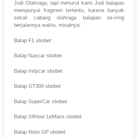
Judi Olahraga, tapi menurut kami Judi balapan
mempunyai fragmen tertentu, karena banyak
sekali cabang olahraga balapan se-iring
berjalannya waktu, misalnya:
Balap F1 sbobet
Balap Nascar sbobet
Balap Indycar sbobet
Balap GT300 sbobet
Balap SuperCar sbobet
Balap 24Hour LeMans sbobet
Balap Moto GP sbobet