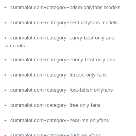
cummalot.com+category+bdsm onlyfans models
cummalot.com+category+best onlyfans models
cummalot.com+category+curvy best onlyfans
accounts
cummalot.com+category+ebony best onlyfans
cummalot.com+category+fitness only fans
cummalot.com+category+foot-fetish onlyfans
cummalot.com+category+free only fans
cummalot.com+category+near-me onlyfans
cummalot.com+category+nude onlyfans