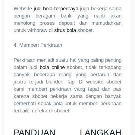
Website
judi bola terpercaya
juga bekerja sama
dengan beragam bank yang nanti akan
menolong proses deposit dan memudahkan
untuk withdraw di
situs bola
sbobet.
4. Memberi Perkiraan
Perkiraan menjadi suatu hal yang paling penting
dalam judi
bola online
sbobet, tidak terkadang
banyak beberapa orang yang bertaruh dan
justru terjadi blunder. Tapi Di website sbobet
kami memberi perkiraan yang tepat dan pas
karena sbobet bekerja sama dengan banyak
pemerhati sepak-bola untuk memberi perkiraan
terbaik mereka di sbobet.
PANDUAN LANGKAH