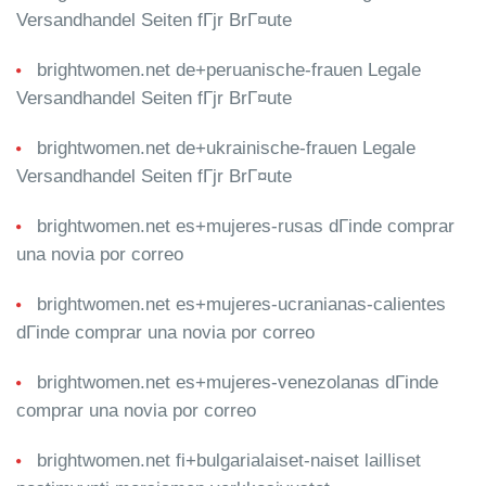
Versandhandel Seiten fГјr BrГ¤ute
brightwomen.net de+peruanische-frauen Legale
Versandhandel Seiten fГјr BrГ¤ute
brightwomen.net de+ukrainische-frauen Legale
Versandhandel Seiten fГјr BrГ¤ute
brightwomen.net es+mujeres-rusas dГіnde comprar
una novia por correo
brightwomen.net es+mujeres-ucranianas-calientes
dГіnde comprar una novia por correo
brightwomen.net es+mujeres-venezolanas dГіnde
comprar una novia por correo
brightwomen.net fi+bulgarialaiset-naiset lailliset