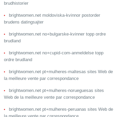
brudhistorier
brightwomen.net moldoviska-kvinnor postorder
brudens datingsajter
brightwomen.net no+bulgarske-kvinner topp ordre
brudland
brightwomen.net no+cupid-com-anmeldelse topp
ordre brudland
brightwomen.net pt+mulheres-maltesas sites Web de
la meilleure vente par correspondance
brightwomen.net pt+mulheres-norueguesas sites
Web de la meilleure vente par correspondance
brightwomen.net pt+mulheres-peruanas sites Web de
la meilleure vente par correspondance