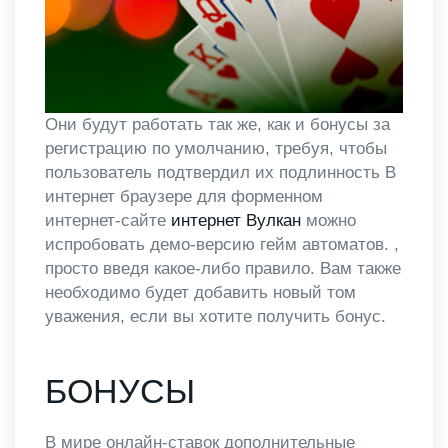
Они будут работать так же, как и бонусы за
регистрацию по умолчанию, требуя, чтобы
пользователь подтвердил их подлинность В
интернет браузере для форменном
интернет-сайте
интернет Вулкан
можно
испробовать демо-версию гейм автоматов. ,
просто введя какое-либо правило. Вам также
необходимо будет добавить новый том
уважения, если вы хотите получить бонус.
БОНУСЫ
В мире онлайн-ставок дополнительные