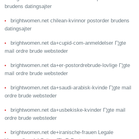
brudens datingsajter
brightwomen.net chilean-kvinnor postorder brudens
datingsajter
brightwomen.net da+cupid-com-anmeldelser Г¦gte
mail ordre brude websteder
brightwomen.net da+er-postordrebrude-lovlige Г¦gte
mail ordre brude websteder
brightwomen.net da+saudi-arabisk-kvinde Г¦gte mail
ordre brude websteder
brightwomen.net da+usbekiske-kvinder Г¦gte mail
ordre brude websteder
brightwomen.net de+iranische-frauen Legale