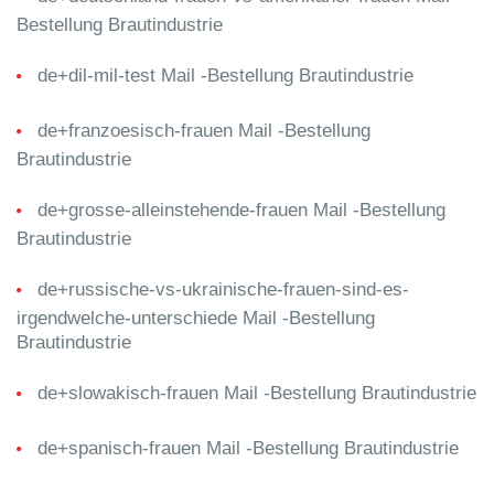
Bestellung Brautindustrie
de+dil-mil-test Mail -Bestellung Brautindustrie
de+franzoesisch-frauen Mail -Bestellung
Brautindustrie
de+grosse-alleinstehende-frauen Mail -Bestellung
Brautindustrie
de+russische-vs-ukrainische-frauen-sind-es-
irgendwelche-unterschiede Mail -Bestellung
Brautindustrie
de+slowakisch-frauen Mail -Bestellung Brautindustrie
de+spanisch-frauen Mail -Bestellung Brautindustrie