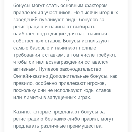
бонусы могут стать основным фактором
привлечения участников. Но тысячи игорных
заведений публикуют виды бонусов за
регистрацию и начинают выбирать
наиболее подходящие для вас, начиная с
собственных ставок. Бонусы используют
самые базовые и начинают полные
требования к ставкам, в том числе требуют,
чтобы сигнал вознаграждения оставался
активным. Нулевое законодательство
Онлайн-казино Дополнительные бонусы, как
правило, особенно привлекают игроков,
поскольку они не используют коды ставок
или лимиты в запущенных играх.
Казино, которые предлагают бонусы за
регистрацию без каких-либо правил, могут
предлагать различные преимущества,