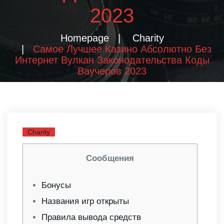
2023
Homepage
Charity
Самое Лучшее Казино Абсолютно Без
Интернет Вулкан Законодательства Коды
Ваучеров 2023
Charity
Сообщения
Бонусы
Названия игр открыты
Правила вывода средств