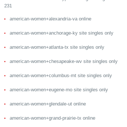
231
american-women+alexandria-va online
american-women+anchorage-ky site singles only
american-women+atlanta-tx site singles only
american-women+chesapeake-wv site singles only
american-women+columbus-mt site singles only
american-women+eugene-mo site singles only
american-women+glendale-ut online
american-women+grand-prairie-tx online