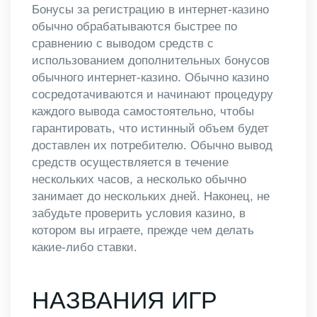
Бонусы за регистрацию в интернет-казино
обычно обрабатываются быстрее по
сравнению с выводом средств с
использованием дополнительных бонусов
обычного интернет-казино. Обычно казино
сосредотачиваются и начинают процедуру
каждого вывода самостоятельно, чтобы
гарантировать, что истинный объем будет
доставлен их потребителю. Обычно вывод
средств осуществляется в течение
нескольких часов, а несколько обычно
занимает до нескольких дней. Наконец, не
забудьте проверить условия казино, в
котором вы играете, прежде чем делать
какие-либо ставки.
НАЗВАНИЯ ИГР