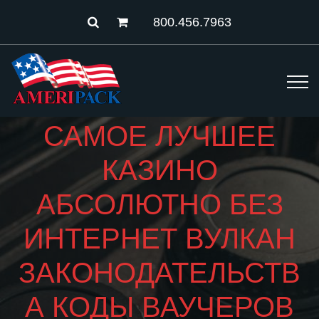
800.456.7963
САМОЕ ЛУЧШЕЕ
КАЗИНО
АБСОЛЮТНО БЕЗ
ИНТЕРНЕТ ВУЛКАН
ЗАКОНОДАТЕЛЬСТВ
А КОДЫ ВАУЧЕРОВ