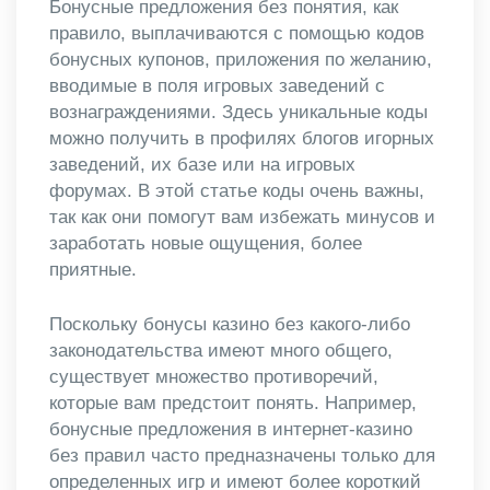
Бонусные предложения без понятия, как
правило, выплачиваются с помощью кодов
бонусных купонов, приложения по желанию,
вводимые в поля игровых заведений с
вознаграждениями. Здесь уникальные коды
можно получить в профилях блогов игорных
заведений, их базе или на игровых
форумах. В этой статье коды очень важны,
так как они помогут вам избежать минусов и
заработать новые ощущения, более
приятные.
Поскольку бонусы казино без какого-либо
законодательства имеют много общего,
существует множество противоречий,
которые вам предстоит понять. Например,
бонусные предложения в интернет-казино
без правил часто предназначены только для
определенных игр и имеют более короткий