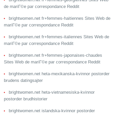
de mariГ©e par correspondance Reddit
brightwomen.net fr+femmes-haitiennes Sites Web de
mariГ©e par correspondance Reddit
brightwomen.net fr+femmes-italiennes Sites Web de
mariГ©e par correspondance Reddit
brightwomen.net fr+femmes-japonaises-chaudes
Sites Web de mariГ©e par correspondance Reddit
brightwomen.net heta-mexikanska-kvinnor postorder
brudens datingsajter
brightwomen.net heta-vietnamesiska-kvinnor
postorder brudhistorier
brightwomen.net islandska-kvinnor postorder