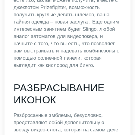
есть 720, как вы можете получить, вместе с
джекпотом Prizefighter, возможность
получить круглые девять шлемов, ваша
тайная одежда – новая заслуга . Еще одним
интересным занятием будет Slingo, любой
аналог автоматов для видеопокера, и
начните с того, что вы есть, что позволяет
вам выстраивать и надевать комбинезоны с
помощью солнечной панели, которая
выглядит как кислород для бинго.
РАЗБРАСЫВАНИЕ
ИКОНОК
Разбросанные эмблемы, безусловно,
представляют собой дополнительную
звезду видео-слота, которая на самом деле