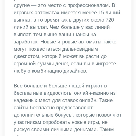
другие — это место с профессионалом. В
игровых автоматах имеется менее 15 линий
выплат, в то время как в других около 720
линий выплат. Чем больше у вас линий
выплат, тем выше ваши шансы на
заработок. Новые игровые автоматы также
могут похвастаться дальновидным
джекпотом, который может вырасти до
огромной суммы денег, если вы выиграете
любую комбинацию дизайнов.
Все больше и больше людей играют в
бесплатные видеослоты онлайн-казино из
надежных мест для ставок онлайн. Такие
сайты бесплатно предоставляют
дополнительные бонусы, которые позволяют
участникам опробовать новые игры, не
рискуя своими личными деньгами. Таким