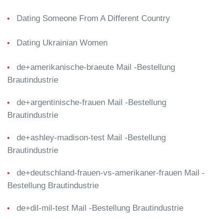
Dating Someone From A Different Country
Dating Ukrainian Women
de+amerikanische-braeute Mail -Bestellung
Brautindustrie
de+argentinische-frauen Mail -Bestellung
Brautindustrie
de+ashley-madison-test Mail -Bestellung
Brautindustrie
de+deutschland-frauen-vs-amerikaner-frauen Mail -
Bestellung Brautindustrie
de+dil-mil-test Mail -Bestellung Brautindustrie