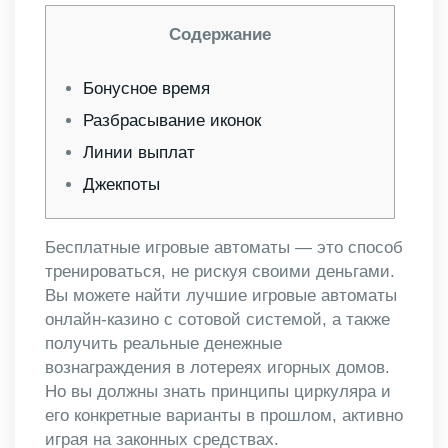
Содержание
Бонусное время
Разбрасывание иконок
Линии выплат
Джекпоты
Бесплатные игровые автоматы — это способ
тренироваться, не рискуя своими деньгами.
Вы можете найти лучшие игровые автоматы
онлайн-казино с сотовой системой, а также
получить реальные денежные
вознаграждения в лотереях игорных домов.
Но вы должны знать принципы циркуляра и
его конкретные варианты в прошлом, активно
играя на законных средствах.