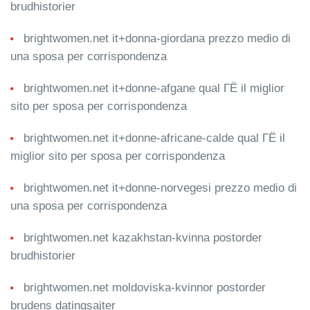
brudhistorier
brightwomen.net it+donna-giordana prezzo medio di
una sposa per corrispondenza
brightwomen.net it+donne-afgane qual ГЁ il miglior
sito per sposa per corrispondenza
brightwomen.net it+donne-africane-calde qual ГЁ il
miglior sito per sposa per corrispondenza
brightwomen.net it+donne-norvegesi prezzo medio di
una sposa per corrispondenza
brightwomen.net kazakhstan-kvinna postorder
brudhistorier
brightwomen.net moldoviska-kvinnor postorder
brudens datingsajter