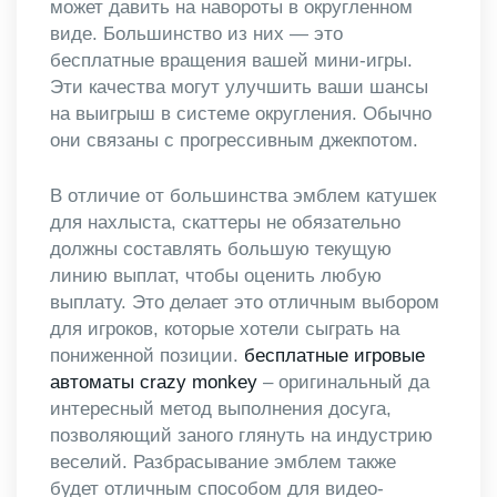
может давить на навороты в округленном
виде. Большинство из них — это
бесплатные вращения вашей мини-игры.
Эти качества могут улучшить ваши шансы
на выигрыш в системе округления. Обычно
они связаны с прогрессивным джекпотом.
В отличие от большинства эмблем катушек
для нахлыста, скаттеры не обязательно
должны составлять большую текущую
линию выплат, чтобы оценить любую
выплату. Это делает это отличным выбором
для игроков, которые хотели сыграть на
пониженной позиции.
бесплатные игровые
автоматы crazy monkey
– оригинальный да
интересный метод выполнения досуга,
позволяющий заного глянуть на индустрию
веселий. Разбрасывание эмблем также
будет отличным способом для видео-