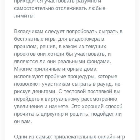
приходится участвовать разумно и
самостоятельно отслеживать любые
лимиты.
Вкладчикам следует попробовать сыграть в
бесплатные игры для видеопокера в
прошлом, решив, в каком из текущих
проектов они хотели бы участвовать, и
являются ли они реальными фондами.
Многие приличные игорные дома
используют пробные процедуры, которые
позволяют участникам сыграть в раунд, не
рискуя деньгами. С тестовой поставкой вы
перейдете к виртуальному рассмотрению
увеличения и начнете. Это хороший способ
прочитать циркуляр и решить, подойдет ли
он вам.
Одни из самых привлекательных онлайн-игр