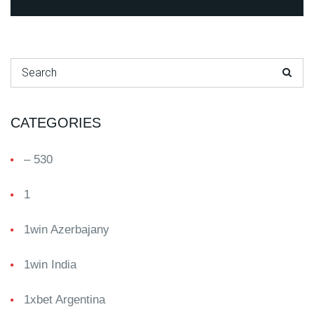
Search for:
CATEGORIES
– 530
1
1win Azerbajany
1win India
1xbet Argentina