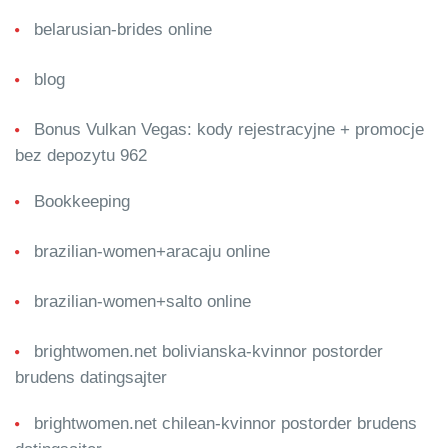
belarusian-brides online
blog
Bonus Vulkan Vegas: kody rejestracyjne + promocje
bez depozytu 962
Bookkeeping
brazilian-women+aracaju online
brazilian-women+salto online
brightwomen.net bolivianska-kvinnor postorder
brudens datingsajter
brightwomen.net chilean-kvinnor postorder brudens