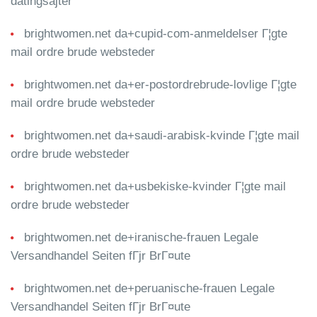
datingsajter
brightwomen.net da+cupid-com-anmeldelser Г¦gte
mail ordre brude websteder
brightwomen.net da+er-postordrebrude-lovlige Г¦gte
mail ordre brude websteder
brightwomen.net da+saudi-arabisk-kvinde Г¦gte mail
ordre brude websteder
brightwomen.net da+usbekiske-kvinder Г¦gte mail
ordre brude websteder
brightwomen.net de+iranische-frauen Legale
Versandhandel Seiten fГјr BrГ¤ute
brightwomen.net de+peruanische-frauen Legale
Versandhandel Seiten fГјr BrГ¤ute