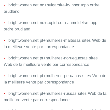
brightwomen.net no+bulgarske-kvinner topp ordre
brudland
brightwomen.net no+cupid-com-anmeldelse topp
ordre brudland
brightwomen.net pt+mulheres-maltesas sites Web de
la meilleure vente par correspondance
brightwomen.net pt+mulheres-norueguesas sites
Web de la meilleure vente par correspondance
brightwomen.net pt+mulheres-peruanas sites Web de
la meilleure vente par correspondance
brightwomen.net pt+mulheres-russas sites Web de la
meilleure vente par correspondance