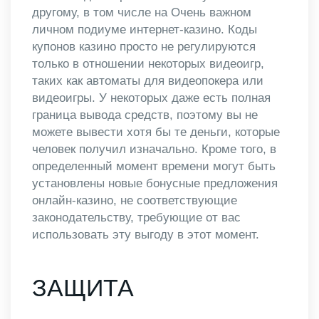
другому, в том числе на Очень важном
личном подиуме интернет-казино. Коды
купонов казино просто не регулируются
только в отношении некоторых видеоигр,
таких как автоматы для видеопокера или
видеоигры. У некоторых даже есть полная
граница вывода средств, поэтому вы не
можете вывести хотя бы те деньги, которые
человек получил изначально. Кроме того, в
определенный момент времени могут быть
установлены новые бонусные предложения
онлайн-казино, не соответствующие
законодательству, требующие от вас
использовать эту выгоду в этот момент.
ЗАЩИТА