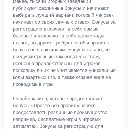
менее, тысячи игорных заведений
публикуют различные бонусы и начинают
выбирать лучший вариант, который человек
начинает со своих личных ставок. Бонусы за
регистрацию включают в себя самые
базовые и включают в себя целые коды
ставок, но другие требуют, чтобы правило
бонуса было активным. Бонусы казино, не
предусмотренные законодательством,
особенно привлекательны для игроков,
поскольку в них не учитываются уникальные
коды азартных игр, а также ограничения на
проводимые игры.
Онлайн-казино, которые предоставляют
бонусы «Просто без правил», могут
предоставлять различные преимущества,
например, бесплатные игры в игровых
автоматах, бонусы за регистрацию для