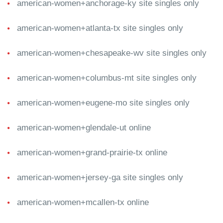
american-women+anchorage-ky site singles only
american-women+atlanta-tx site singles only
american-women+chesapeake-wv site singles only
american-women+columbus-mt site singles only
american-women+eugene-mo site singles only
american-women+glendale-ut online
american-women+grand-prairie-tx online
american-women+jersey-ga site singles only
american-women+mcallen-tx online