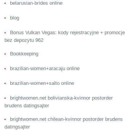
belarusian-brides online
blog
Bonus Vulkan Vegas: kody rejestracyjne + promocje
bez depozytu 962
Bookkeeping
brazilian-women+aracaju online
brazilian-women+salto online
brightwomen.net bolivianska-kvinnor postorder
brudens datingsajter
brightwomen.net chilean-kvinnor postorder brudens
datingsajter