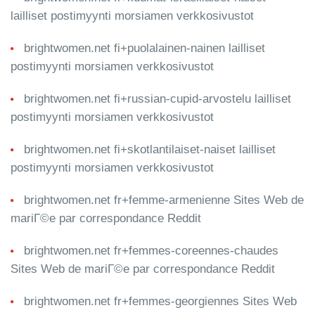
lailliset postimyynti morsiamen verkkosivustot
brightwomen.net fi+puolalainen-nainen lailliset
postimyynti morsiamen verkkosivustot
brightwomen.net fi+russian-cupid-arvostelu lailliset
postimyynti morsiamen verkkosivustot
brightwomen.net fi+skotlantilaiset-naiset lailliset
postimyynti morsiamen verkkosivustot
brightwomen.net fr+femme-armenienne Sites Web de
mariГ©e par correspondance Reddit
brightwomen.net fr+femmes-coreennes-chaudes
Sites Web de mariГ©e par correspondance Reddit
brightwomen.net fr+femmes-georgiennes Sites Web