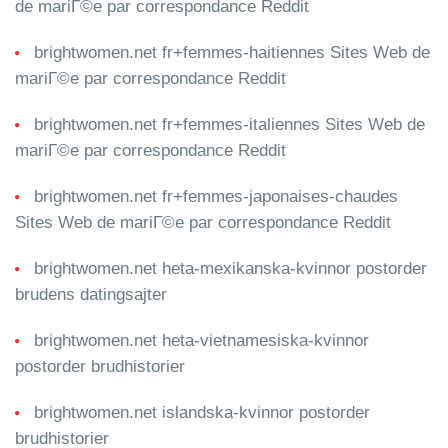
de mariГ©e par correspondance Reddit
brightwomen.net fr+femmes-haitiennes Sites Web de
mariГ©e par correspondance Reddit
brightwomen.net fr+femmes-italiennes Sites Web de
mariГ©e par correspondance Reddit
brightwomen.net fr+femmes-japonaises-chaudes
Sites Web de mariГ©e par correspondance Reddit
brightwomen.net heta-mexikanska-kvinnor postorder
brudens datingsajter
brightwomen.net heta-vietnamesiska-kvinnor
postorder brudhistorier
brightwomen.net islandska-kvinnor postorder
brudhistorier