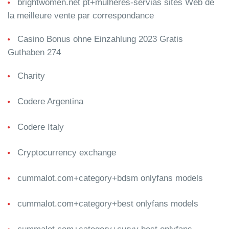
brightwomen.net pt+mulheres-servias sites Web de
la meilleure vente par correspondance
Casino Bonus ohne Einzahlung 2023 Gratis
Guthaben 274
Charity
Codere Argentina
Codere Italy
Cryptocurrency exchange
cummalot.com+category+bdsm onlyfans models
cummalot.com+category+best onlyfans models