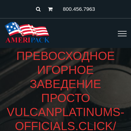
800.456.7963
ПРЕВОСХОДНОЕ
ИГОРНОЕ
ЗАВЕДЕНИЕ
ПРОСТО
VULCANPLATINUMS-
OFFICIALS.CLICK/