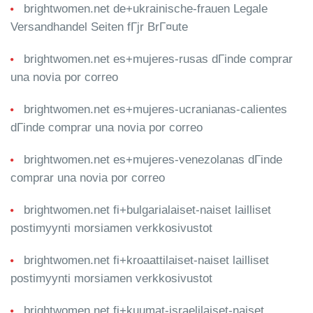
brightwomen.net de+ukrainische-frauen Legale
Versandhandel Seiten fГјr BrГ¤ute
brightwomen.net es+mujeres-rusas dГіnde comprar
una novia por correo
brightwomen.net es+mujeres-ucranianas-calientes
dГіnde comprar una novia por correo
brightwomen.net es+mujeres-venezolanas dГіnde
comprar una novia por correo
brightwomen.net fi+bulgarialaiset-naiset lailliset
postimyynti morsiamen verkkosivustot
brightwomen.net fi+kroaattilaiset-naiset lailliset
postimyynti morsiamen verkkosivustot
brightwomen.net fi+kuumat-israelilaiset-naiset