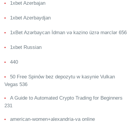
1xbet Azerbajan
1xbet Azerbaydjan
1xBet Azərbaycan İdman və kazino üzrə mərclər 656
1xbet Russian
440
50 Free Spinów bez depozytu w kasynie Vulkan
Vegas 536
A Guide to Automated Crypto Trading for Beginners
231
american-women+alexandria-va online