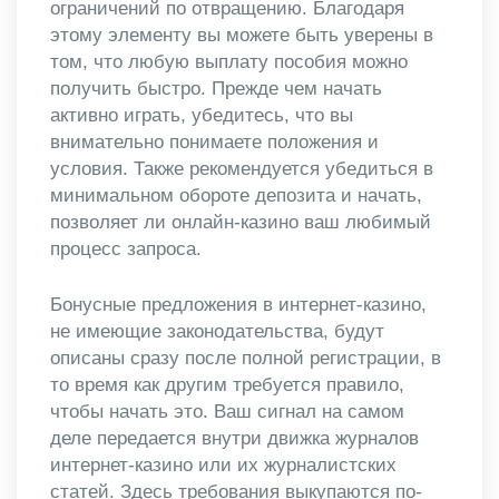
ограничений по отвращению. Благодаря
этому элементу вы можете быть уверены в
том, что любую выплату пособия можно
получить быстро. Прежде чем начать
активно играть, убедитесь, что вы
внимательно понимаете положения и
условия. Также рекомендуется убедиться в
минимальном обороте депозита и начать,
позволяет ли онлайн-казино ваш любимый
процесс запроса.
Бонусные предложения в интернет-казино,
не имеющие законодательства, будут
описаны сразу после полной регистрации, в
то время как другим требуется правило,
чтобы начать это. Ваш сигнал на самом
деле передается внутри движка журналов
интернет-казино или их журналистских
статей. Здесь требования выкупаются по-