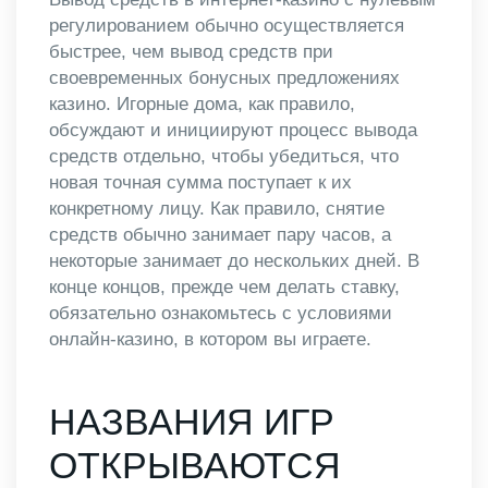
регулированием обычно осуществляется
быстрее, чем вывод средств при
своевременных бонусных предложениях
казино. Игорные дома, как правило,
обсуждают и инициируют процесс вывода
средств отдельно, чтобы убедиться, что
новая точная сумма поступает к их
конкретному лицу. Как правило, снятие
средств обычно занимает пару часов, а
некоторые занимает до нескольких дней. В
конце концов, прежде чем делать ставку,
обязательно ознакомьтесь с условиями
онлайн-казино, в котором вы играете.
НАЗВАНИЯ ИГР
ОТКРЫВАЮТСЯ