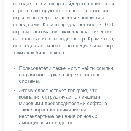
находятся список провайдеров и поисковая
строка, в которую можно ввести название
игры, и она через мгновение появиться
перед вами. Казино предлагает более 1000
игровых автоматов, включая классические
настольные игры и видеопокер. Кроме того,
он предлагает множество специальных игр,
таких как бинго и кено.
Пользователи также могут найти ссылки
на рабочие зеркала через поисковые
системы.
Этому способствует тот факт, что
компания сотрудничает с лучшими
мировыми производителями софта, а
также обращает внимание на
нестандартные решения от новых,
амбициозных вендоров.