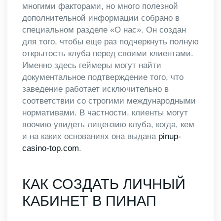
многими факторами, но много полезной
дополнительной информации собрано в
специальном разделе «О нас». Он создан
для того, чтобы еще раз подчеркнуть полную
открытость клуба перед своими клиентами.
Именно здесь геймеры могут найти
документальное подтверждение того, что
заведение работает исключительно в
соответствии со строгими международными
нормативами. В частности, клиенты могут
воочию увидеть лицензию клуба, когда, кем
и на каких основаниях она выдана
pinup-
casino-top.com
.
КАК СОЗДАТЬ ЛИЧНЫЙ
КАБИНЕТ В ПИНАП