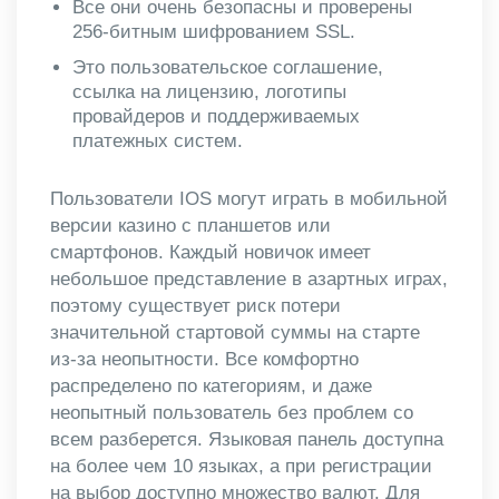
Все они очень безопасны и проверены
256-битным шифрованием SSL.
Это пользовательское соглашение,
ссылка на лицензию, логотипы
провайдеров и поддерживаемых
платежных систем.
Пользователи IOS могут играть в мобильной
версии казино с планшетов или
смартфонов. Каждый новичок имеет
небольшое представление в азартных играх,
поэтому существует риск потери
значительной стартовой суммы на старте
из-за неопытности. Все комфортно
распределено по категориям, и даже
неопытный пользователь без проблем со
всем разберется. Языковая панель доступна
на более чем 10 языках, а при регистрации
на выбор доступно множество валют. Для