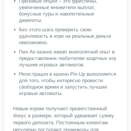
Призовые опции – это фриспины,
увеличенные множители выплат,
бонусные туры и накопительные
джекпоты.
Без этого шага проверить свою
удачливость в игре на реальные деньги
невозможно.
Пин Ап казино имеет многолетний опыт в
предоставлении любителям азартных игр
лучшим игровых автоматов.
Регистрация в казино Pin-Up выполняется
для того, чтобы интересно провести
свободное время и запустить лучшие
игровые автоматы.
Новые игроки получают приветственный
бонус в размере, который удваивает сумму
первого депозита. Постоянным клиентам
регулярно поступают промокоды для