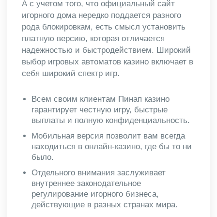
А с учетом того, что официальный сайт
игорного дома нередко поддается разного
рода блокировкам, есть смысл установить
платную версию, которая отличается
надежностью и быстродействием. Широкий
выбор игровых автоматов казино включает в
себя широкий спектр игр.
Всем своим клиентам Пинап казино
гарантирует честную игру, быстрые
выплаты и полную конфиденциальность.
Мобильная версия позволит вам всегда
находиться в онлайн-казино, где бы то ни
было.
Отдельного внимания заслуживает
внутреннее законодательное
регулирование игорного бизнеса,
действующие в разных странах мира.