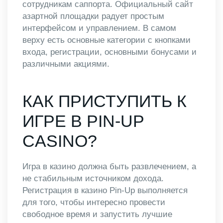
сотрудникам саппорта. Официальный сайт
азартной площадки радует простым
интерфейсом и управлением. В самом
верху есть основные категории с кнопками
входа, регистрации, основными бонусами и
различными акциями.
КАК ПРИСТУПИТЬ К
ИГРЕ В PIN-UP
CASINO?
Игра в казино должна быть развлечением, а
не стабильным источником дохода.
Регистрация в казино Pin-Up выполняется
для того, чтобы интересно провести
свободное время и запустить лучшие