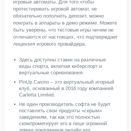
игровые автоматы. Для того чтобы
протестировать игровой автомат, не
обязательно пополнять депозит, можно
поиграть в аппараты в демо режиме. Можете
быть уверены, что тестовые игры ничем не
отличаются от настоящих, что подтверждает
лицензия игрового провайдера.
Здесь доступны ставки на различные
виды спорта, включая киберспорт и
виртуальные соревнования.
PinUp Casino – это виртуальный игорный
клуб, основанный в 2016 году компанией
Carletta Limited.
Не один производитель софта не будет
поставлять свои продукты «серым»
заведениям, так как это полностью
скомпрометирует его в лице огромной
армии поклонников онлайн игр.