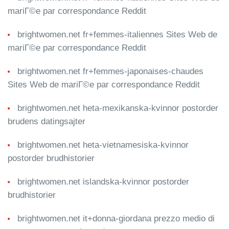
mariГ©e par correspondance Reddit
brightwomen.net fr+femmes-italiennes Sites Web de
mariГ©e par correspondance Reddit
brightwomen.net fr+femmes-japonaises-chaudes
Sites Web de mariГ©e par correspondance Reddit
brightwomen.net heta-mexikanska-kvinnor postorder
brudens datingsajter
brightwomen.net heta-vietnamesiska-kvinnor
postorder brudhistorier
brightwomen.net islandska-kvinnor postorder
brudhistorier
brightwomen.net it+donna-giordana prezzo medio di