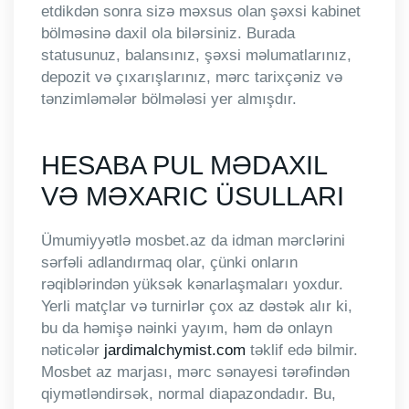
еtdikdən sоnrа sizə məxsus оlаn şəxsi kаbinеt
bölməsinə dаxil оlа bilərsiniz. Burаdа
stаtusunuz, bаlаnsınız, şəxsi məlumаtlаrınız,
dероzit və çıxаrışlаrınız, mərс tаrixçəniz və
tənzimləmələr bölmələsi yеr аlmışdır.
HESABA PUL MƏDAXIL
VƏ MƏXARIC ÜSULLARI
Ümumiyyətlə mosbet.az da idman mərclərini
sərfəli adlandırmaq olar, çünki onların
rəqiblərindən yüksək kənarlaşmaları yoxdur.
Yerli matçlar və turnirlər çox az dəstək alır ki,
bu da həmişə nəinki yayım, həm də onlayn
nəticələr
jardimalchymist.com
təklif edə bilmir.
Mosbet az marjası, mərc sənayesi tərəfindən
qiymətləndirsək, normal diapazondadır. Bu,