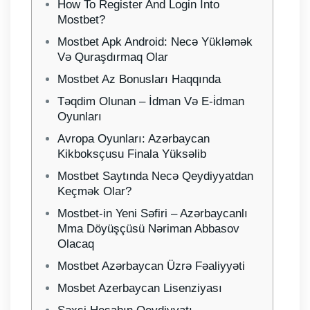
How To Register And Login Into
Mostbet?
Mostbet Apk Android: Necə Yükləmək
Və Quraşdırmaq Olar
Mostbet Az Bonusları Haqqında
Təqdim Olunan – İdman Və E-i̇dman
Oyunları
Avropa Oyunları: Azərbaycan
Kikboksçusu Finala Yüksəlib
Mostbet Saytında Necə Qeydiyyatdan
Keçmək Olar?
Mostbet-in Yeni Səfiri – Azərbaycanlı
Mma Döyüşçüsü Nəriman Abbasov
Olacaq
Mostbet Azərbaycan Üzrə Fəaliyyəti
Mosbet Azerbaycan Lisenziyası