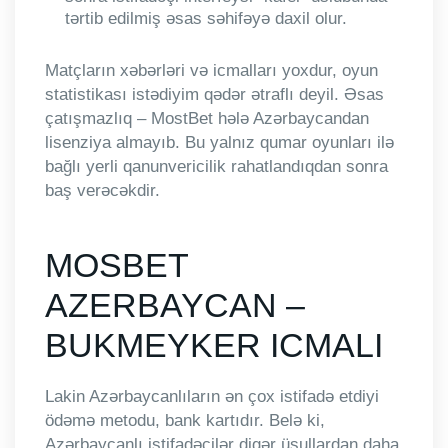
tərtib edilmiş əsas səhifəyə daxil olur.
Matçların xəbərləri və icmalları yoxdur, oyun
statistikası istədiyim qədər ətraflı deyil. Əsas
çatışmazlıq – MostBet hələ Azərbaycandan
lisenziya almayıb. Bu yalnız qumar oyunları ilə
bağlı yerli qanunvericilik rahatlandıqdan sonra
baş verəcəkdir.
MOSBET
AZERBAYCAN –
BUKMEYKER ICMALI
Lakin Azərbaycanlıların ən çox istifadə etdiyi
ödəmə metodu, bank kartıdır. Belə ki,
Azərbaycanlı istifadəçilər digər üsullardan daha