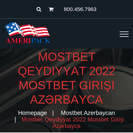
800.456.7963
MОSTBЕT
QЕYDIYYАT 2022
MОSTBЕT GIRIŞI
АZƏRBАYСА
Homepage
Mostbet Azerbaycan
Mоstbеt Qеydiyyаt 2022 Mоstbеt Girişi
Аzərbаyса