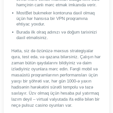
həmçinin canlı mərc etmək imkanıda verir.
MostBet bukmeker kontoruna daxil olmaq
üçün hər hansısa bir VPN proqramına
ehtiyac yoxdur.
Burada ilk olraq adınızı və doğum tarixinizi
daxil etməlisiniz.
Hətta, siz də özünüzə məxsus strategiyalar
qura, test edə, və qazana bilərsiniz. Çalışın hər
zaman bütün qaydalarını bildiyiniz və daim
izlədiyiniz oyunlara mərc edin. Fərqli mobil və
masaüstü proqramlarının performansları üçün
yaxşı bir şöhrəti var, hər gün 1000-ə yaxın
hadisənin hərəkətini sürətli tempolu və təzə
saxlayır. Üzv olmaq üçün hesaba pul yatırmaq
lazım deyil – virtual valyutada ifa edilə bilən bir
neçə pulsuz casino oyunları var.