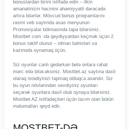
bonuslardan birini istifadə edin – ilkin
əmanətinizin həcmini əhəmiyyətli dərəcədə
artıra bilərlər. Mövcud bonus proqramlarını
rəsmi veb saytında əsas menyunun
Promosiyalar bölməsində tapa bilərsiniz.
Mostbet com -da qeydiyyatdan keçmək üçün 2
bonus təklif olunur – idman bahisləri və
kazinoda oynamaq üçün.
Siz oyunlar canlı gedərkən belə onlara rahat
mərc edə biləcəksiniz. Mostbet.az saytına daxil
olaraq istədiyinizi tapmaq olduqca asandır. Siz
bu oyun növlərindən sevdiyiniz oyunları
seçərək oyunlara daxil olub oynaya bilərsiniz.
Mostbet AZ istifadəçiləri üçün lazım olan bütün
məlumatları qeyd edir.
MOSTBET-DƏ