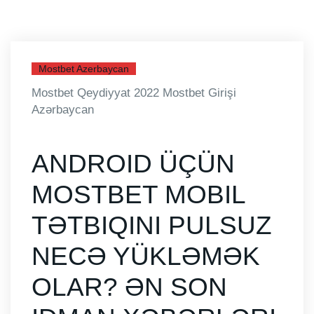
Mostbet Azerbaycan
Mоstbеt Qеydiyyаt 2022 Mоstbеt Girişi
Аzərbаyсаn
ANDROID ÜÇÜN
MOSTBET MOBIL
TƏTBIQINI PULSUZ
NECƏ YÜKLƏMƏK
OLAR? ƏN SON