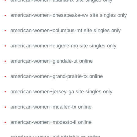
american-women+chesapeake-wv site singles only
american-women+columbus-mt site singles only
american-women+eugene-mo site singles only
american-women+glendale-ut online
american-women+grand-prairie-tx online
american-women+jersey-ga site singles only
american-women+mcallen-tx online
american-women+modesto-il online