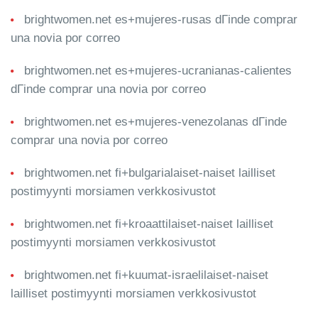
brightwomen.net es+mujeres-rusas dГіnde comprar
una novia por correo
brightwomen.net es+mujeres-ucranianas-calientes
dГіnde comprar una novia por correo
brightwomen.net es+mujeres-venezolanas dГіnde
comprar una novia por correo
brightwomen.net fi+bulgarialaiset-naiset lailliset
postimyynti morsiamen verkkosivustot
brightwomen.net fi+kroaattilaiset-naiset lailliset
postimyynti morsiamen verkkosivustot
brightwomen.net fi+kuumat-israelilaiset-naiset
lailliset postimyynti morsiamen verkkosivustot