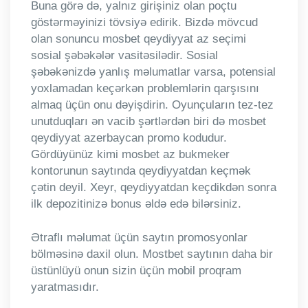
Buna görə də, yalnız girişiniz olan poçtu
göstərməyinizi tövsiyə edirik. Bizdə mövcud
olan sonuncu mosbet qeydiyyat az seçimi
sosial şəbəkələr vasitəsilədir. Sosial
şəbəkənizdə yanlış məlumatlar varsa, potensial
yoxlamadan keçərkən problemlərin qarşısını
almaq üçün onu dəyişdirin. Oyunçuların tez-tez
unutduqları ən vacib şərtlərdən biri də mosbet
qeydiyyat azerbaycan promo kodudur.
Gördüyünüz kimi mosbet az bukmeker
kontorunun saytında qeydiyyatdan keçmək
çətin deyil. Xeyr, qeydiyyatdan keçdikdən sonra
ilk depozitinizə bonus əldə edə bilərsiniz.
Ətraflı məlumat üçün saytın promosyonlar
bölməsinə daxil olun. Mostbet saytının daha bir
üstünlüyü onun sizin üçün mobil proqram
yaratmasıdır.