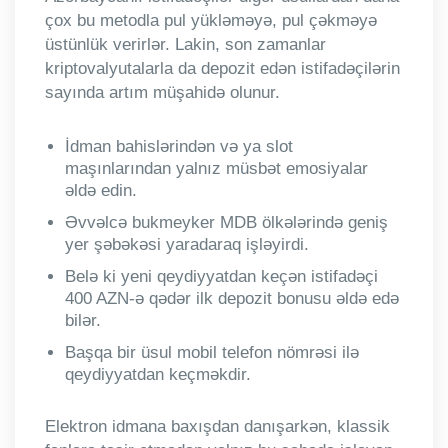
çox bu metodla pul yükləməyə, pul çəkməyə
üstünlük verirlər. Lakin, son zamanlar
kriptovalyutalarla da depozit edən istifadəçilərin
sayında artım müşahidə olunur.
İdman bahislərindən və ya slot
maşınlarından yalnız müsbət emosiyalar
əldə edin.
Əvvəlcə bukmeyker MDB ölkələrində geniş
yer şəbəkəsi yaradaraq işləyirdi.
Belə ki yeni qeydiyyatdan keçən istifadəçi
400 AZN-ə qədər ilk depozit bonusu əldə edə
bilər.
Başqa bir üsul mobil telefon nömrəsi ilə
qeydiyyatdan keçməkdir.
Elektron idmana baxışdan danışarkən, klassik