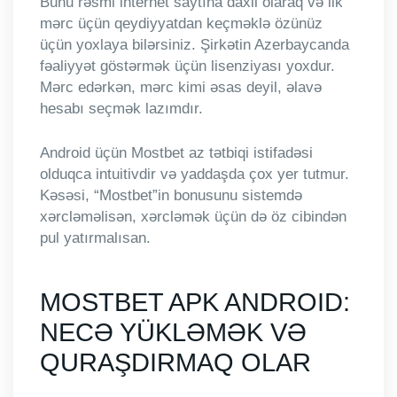
Bunu rəsmi internet saytına daxil olaraq və ilk
mərc üçün qeydiyyatdan keçməklə özünüz
üçün yoxlaya bilərsiniz. Şirkətin Azerbaycanda
fəaliyyət göstərmək üçün lisenziyası yoxdur.
Mərc edərkən, mərc kimi əsas deyil, əlavə
hesabı seçmək lazımdır.
Android üçün Mostbet az tətbiqi istifadəsi
olduqca intuitivdir və yaddaşda çox yer tutmur.
Kəsəsi, “Mostbet”in bonusunu sistemdə
xərcləməlisən, xərcləmək üçün də öz cibindən
pul yatırmalısan.
MOSTBET APK ANDROID:
NECƏ YÜKLƏMƏK VƏ
QURAŞDIRMAQ OLAR