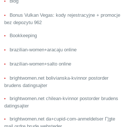
blog
Bonus Vulkan Vegas: kody rejestracyjne + promocje
bez depozytu 962
Bookkeeping
brazilian-women+aracaju online
brazilian-women+salto online
brightwomen.net bolivianska-kvinnor postorder
brudens datingsajter
brightwomen.net chilean-kvinnor postorder brudens
datingsajter
brightwomen.net da+cupid-com-anmeldelser Г¦gte
mail ordre brude websteder