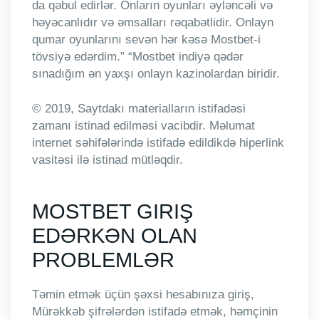
da qəbul edirlər. Onların oyunları əyləncəli və
həyəcanlıdır və əmsalları rəqabətlidir. Onlayn
qumar oyunlarını sevən hər kəsə Mostbet-i
tövsiyə edərdim.” “Mostbet indiyə qədər
sınadığım ən yaxşı onlayn kazinolardan biridir.
© 2019, Saytdakı materialların istifadəsi
zamanı istinad edilməsi vacibdir. Məlumat
internet səhifələrində istifadə edildikdə hiperlink
vasitəsi ilə istinad mütləqdir.
MOSTBET GIRIŞ
EDƏRKƏN OLAN
PROBLEMLƏR
Təmin etmək üçün şəxsi hesabınıza giriş,
Mürəkkəb şifrələrdən istifadə etmək, həmçinin