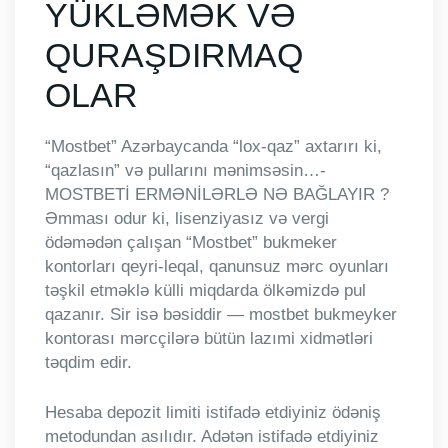
YÜKLƏMƏK VƏ
QURAŞDIRMAQ
OLAR
“Mostbet” Azərbaycanda “lox-qaz” axtarırı ki,
“qazlasın” və pullarını mənimsəsin…-
MOSTBETİ ERMƏNİLƏRLƏ NƏ BAĞLAYIR ?
Əmması odur ki, lisenziyasız və vergi
ödəmədən çalışan “Mostbet” bukmeker
kontorları qeyri-leqal, qanunsuz mərc oyunları
təşkil etməklə külli miqdarda ölkəmizdə pul
qazanır. Sir isə bəsiddir — mostbet bukmeyker
kontorası mərcçilərə bütün lazımi xidmətləri
təqdim edir.
Hesaba depozit limiti istifadə etdiyiniz ödəniş
metodundan asılıdır. Adətən istifadə etdiyiniz