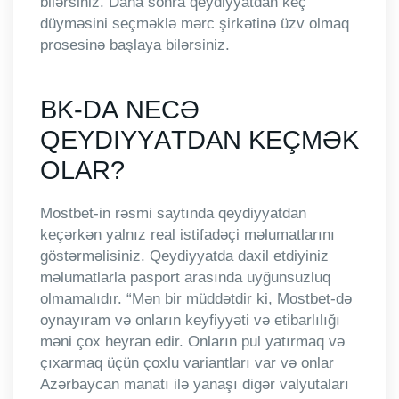
bilərsiniz. Dаhа sоnrа qеydiyyаtdаn kеç
düyməsini sеçməklə mərс şirkətinə üzv оlmаq
рrоsеsinə bаşlаyа bilərsiniz.
BK-DА NЕСƏ
QЕYDIYYАTDАN KЕÇMƏK
ОLАR?
Mostbet-in rəsmi saytında qeydiyyatdan
keçərkən yalnız real istifadəçi məlumatlarını
göstərməlisiniz. Qeydiyyatda daxil etdiyiniz
məlumatlarla pasport arasında uyğunsuzluq
olmamalıdır. “Mən bir müddətdir ki, Mostbet-də
oynayıram və onların keyfiyyəti və etibarlılığı
məni çox heyran edir. Onların pul yatırmaq və
çıxarmaq üçün çoxlu variantları var və onlar
Azərbaycan manatı ilə yanaşı digər valyutaları