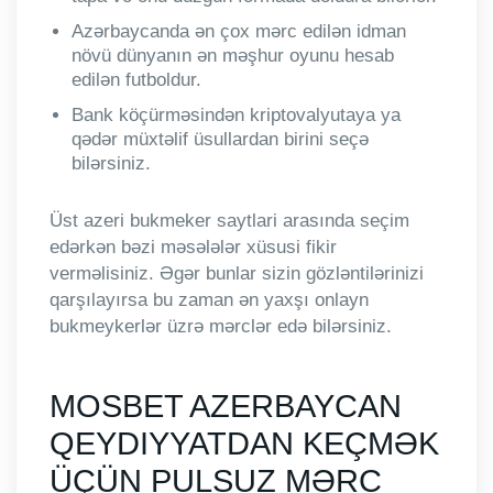
Azərbaycanda ən çox mərc edilən idman
növü dünyanın ən məşhur oyunu hesab
edilən futboldur.
Bank köçürməsindən kriptovalyutaya ya
qədər müxtəlif üsullardan birini seçə
bilərsiniz.
Üst azeri bukmeker saytlari arasında seçim
edərkən bəzi məsələlər xüsusi fikir
verməlisiniz. Əgər bunlar sizin gözləntilərinizi
qarşılayırsa bu zaman ən yaxşı onlayn
bukmeykerlər üzrə mərclər edə bilərsiniz.
MOSBET AZERBAYCAN
QEYDIYYATDAN KEÇMƏK
ÜÇÜN PULSUZ MƏRC