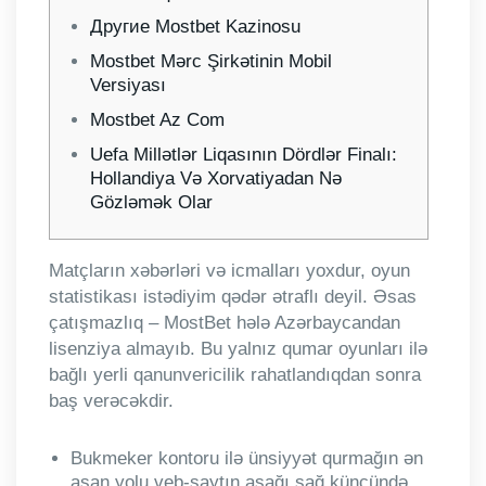
Другие Mostbet Kazinosu
Mostbet Mərc Şirkətinin Mobil
Versiyası
Mostbet Az Com
Uefa Millətlər Liqasının Dördlər Finalı:
Hollandiya Və Xorvatiyadan Nə
Gözləmək Olar
Matçların xəbərləri və icmalları yoxdur, oyun
statistikası istədiyim qədər ətraflı deyil. Əsas
çatışmazlıq – MostBet hələ Azərbaycandan
lisenziya almayıb. Bu yalnız qumar oyunları ilə
bağlı yerli qanunvericilik rahatlandıqdan sonra
baş verəcəkdir.
Bukmeker kontoru ilə ünsiyyət qurmağın ən
asan yolu veb-saytın aşağı sağ küncündə