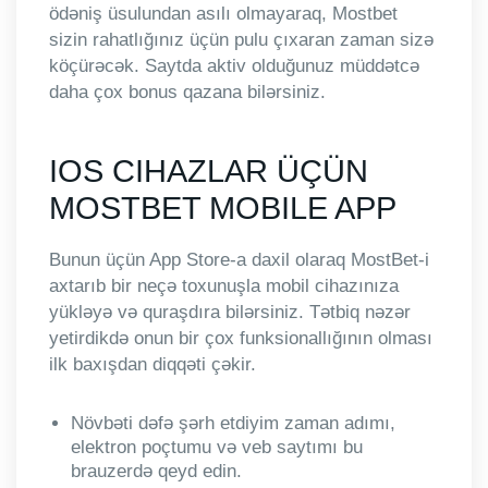
ödəniş üsulundan asılı olmayaraq, Mostbet
sizin rahatlığınız üçün pulu çıxaran zaman sizə
köçürəcək. Saytda aktiv olduğunuz müddətcə
daha çox bonus qazana bilərsiniz.
IOS CIHAZLAR ÜÇÜN
MOSTBET MOBILE APP
Bunun üçün App Store-a daxil olaraq MostBet-i
axtarıb bir neçə toxunuşla mobil cihazınıza
yükləyə və quraşdıra bilərsiniz. Tətbiq nəzər
yetirdikdə onun bir çox funksionallığının olması
ilk baxışdan diqqəti çəkir.
Növbəti dəfə şərh etdiyim zaman adımı,
elektron poçtumu və veb saytımı bu
brauzerdə qeyd edin.