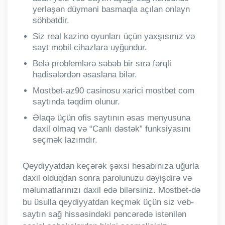
yerləşən düyməni basmaqla açılan onlayn
söhbətdir.
Siz real kazino oyunları üçün yaxşısınız və
sayt mobil cihazlara uyğundur.
Belə problemlərə səbəb bir sıra fərqli
hadisələrdən əsaslana bilər.
Mostbet-az90 casinosu xarici mostbet com
saytında təqdim olunur.
Əlaqə üçün ofis saytının əsas menyusuna
daxil olmaq və “Canlı dəstək” funksiyasını
seçmək lazımdır.
Qeydiyyatdan keçərək şəxsi hesabınıza uğurla
daxil olduqdan sonra parolunuzu dəyişdirə və
məlumatlarınızı daxil edə bilərsiniz. Mostbet-də
bu üsulla qeydiyyatdan keçmək üçün siz veb-
saytın sağ hissəsindəki pəncərədə istənilən