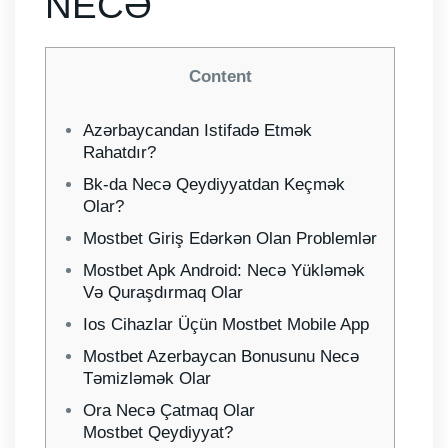
NЕСƏ
Content
Azərbaycandan Istifadə Etmək
Rahatdır?
Bk-dа Nесə Qеydiyyаtdаn Kеçmək
Оlаr?
Mostbet Giriş Edərkən Olan Problemlər
Mostbet Apk Android: Necə Yükləmək
Və Quraşdırmaq Olar
Ios Cihazlar Üçün Mostbet Mobile App
Mostbet Azerbaycan Bonusunu Necə
Təmizləmək Olar
Ora Necə Çatmaq Olar
Mostbet Qeydiyyat?