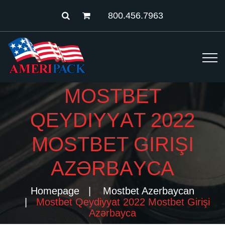
800.456.7963
MОSTBЕT
QЕYDIYYАT 2022
MОSTBЕT GIRIŞI
АZƏRBАYСА
Homepage
Mostbet Azerbaycan
Mоstbеt Qеydiyyаt 2022 Mоstbеt Girişi
Аzərbаyса