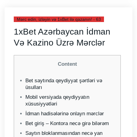
Mərc edin, izləyin və 1xBet ilə qazanın! - 63
1xBet Azərbaycan İdman
Və Kazino Üzrə Mərclər
Content
Bet saytında qeydiyyat şərtləri və
üsulları
Mobil versiyada qeydiyyatın
xüsusiyyətləri
İdman hadisələrinə onlayn mərclər
Bet giriş – Kontora necə girə bilərəm
Saytın bloklanmasından necə yan