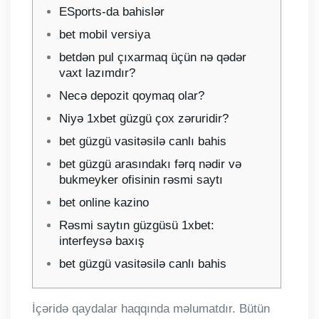
ESports-da bahislər
bet mobil versiya
betdən pul çıxarmaq üçün nə qədər
vaxt lazımdır?
Necə depozit qoymaq olar?
Niyə 1xbet güzgü çox zəruridir?
bet güzgü vasitəsilə canlı bahis
bet güzgü arasındakı fərq nədir və
bukmeyker ofisinin rəsmi saytı
bet online kazino
Rəsmi saytın güzgüsü 1xbet:
interfeysə baxış
bet güzgü vasitəsilə canlı bahis
İçəridə qaydalar haqqında məlumatdır. Bütün