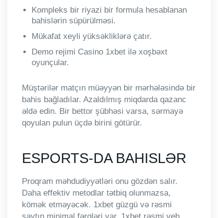
Kompleks bir riyazi bir formula hesablanan
bahislərin süpürülməsi.
Mükafat xeyli yüksəkliklərə çatır.
Demo rejimi Casino 1xbet ilə xoşbəxt
oyunçular.
Müştərilər matçın müəyyən bir mərhələsində bir
bahis bağladılar. Azaldılmış miqdarda qazanc
əldə edin. Bir bettor şübhəsi varsa, sərmayə
qoyulan pulun üçdə birini götürür.
ESPORTS-DA BAHISLƏR
Proqram məhdudiyyətləri onu gözdən salır.
Daha effektiv metodlar tətbiq olunmazsa,
kömək etməyəcək. 1xbet güzgü və rəsmi
saytın minimal fərqləri var. 1xbet rəsmi veb