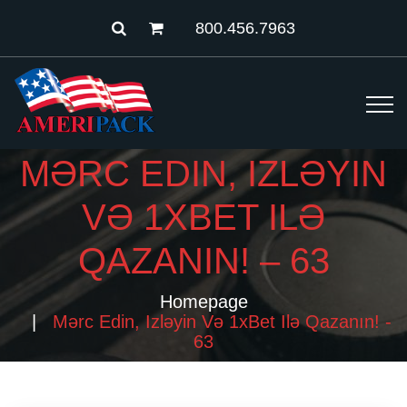
800.456.7963
MƏRC EDIN, IZLƏYIN
VƏ 1XBET ILƏ
QAZANIN! – 63
Homepage
Mərc Edin, Izləyin Və 1xBet Ilə Qazanın! -
63