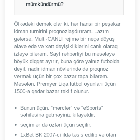
mümkündürmü?
Ölkədəki demək olar ki, hər hansı bir peşəkar
idman turnirini proqnozlaşdırıram. Lazım
gələrsə, Multi-CANLI rejimə bir neçə döyüş
əlavə edə və xətt dəyişikliklərini canlı olaraq
izləyə bilərəm. Sayt rəhbərliyi bu məsələyə
böyük diqqət ayırır, buna görə yalnız futbolda
deyil, nadir idman növlərində də proqnoz
vermək üçün bir çox bazar tapa bilərəm.
Məsələn, Premyer Liqa futbol oyunları üçün
1500-ə qədər bazar təklif olunur.
Bunun üçün, “mərclər” və “eSports”
səhifəsinə getməyiniz kifayətdir.
seçimlər də özləri üçün seçilir.
1xBet BK 2007-ci ildə təsis edilib və ötən