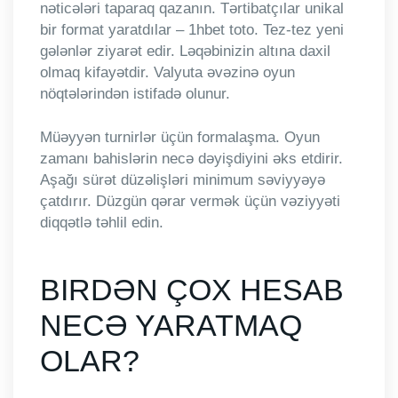
nəticələri taparaq qazanın. Tərtibatçılar unikal
bir format yaratdılar – 1hbet toto. Tez-tez yeni
gələnlər ziyarət edir. Ləqəbinizin altına daxil
olmaq kifayətdir. Valyuta əvəzinə oyun
nöqtələrindən istifadə olunur.
Müəyyən turnirlər üçün formalaşma. Oyun
zamanı bahislərin necə dəyişdiyini əks etdirir.
Aşağı sürət düzəlişləri minimum səviyyəyə
çatdırır. Düzgün qərar vermək üçün vəziyyəti
diqqətlə təhlil edin.
BIRDƏN ÇOX HESAB
NECƏ YARATMAQ
OLAR?