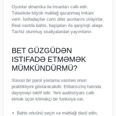
Oyunlar dinamika ilə insanları cəlb edir.
Tələsikdə böyük məbləğ qazanmaq imkanı
verir. İstifadəçilər canlı diler axınlarını izləyirlər.
Real vaxtda bahis, başqaları ilə qarşılıqlı əlaqə.
Təchiz olunmuş studiyalardan yayımlanır.
BET GÜZGÜDƏN
ISTIFADƏ ETMƏMƏK
MÜMKÜNDÜRMÜ?
Xüsusi bir parol yoxlama vasitəsi onun
praktikliyini göstərəcəkdir. Etibarsızlıq halında
dəyişməyi təklif edir. Yeni auditoriyanı cəlb
etmək üçün köməkçi bir funksiya var.
Bahis növünü seçin və məbləği daxil edin.