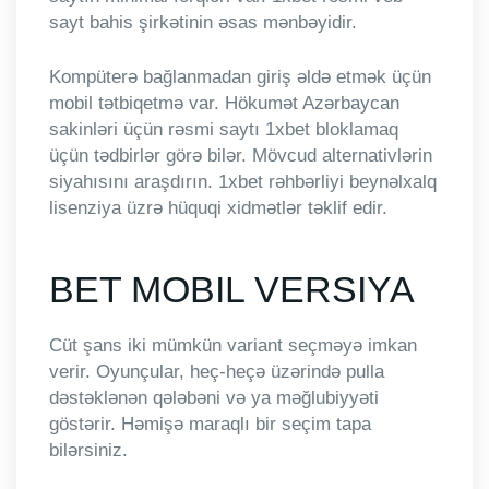
sayt bahis şirkətinin əsas mənbəyidir.
Kompüterə bağlanmadan giriş əldə etmək üçün
mobil tətbiqetmə var. Hökumət Azərbaycan
sakinləri üçün rəsmi saytı 1xbet bloklamaq
üçün tədbirlər görə bilər. Mövcud alternativlərin
siyahısını araşdırın. 1xbet rəhbərliyi beynəlxalq
lisenziya üzrə hüquqi xidmətlər təklif edir.
BET MOBIL VERSIYA
Cüt şans iki mümkün variant seçməyə imkan
verir. Oyunçular, heç-heçə üzərində pulla
dəstəklənən qələbəni və ya məğlubiyyəti
göstərir. Həmişə maraqlı bir seçim tapa
bilərsiniz.