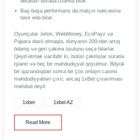
detalları burada izlənilə bilər.
Baş-başa performans da matçın nəticəsinə
təsir edə bilər.
Oyunçular Jeton, WebMoney, EcoPayz və
Papara daxil olmaqla, dünyanın 200-dən artıq
ödəniş və geri çəkmə üsulunu seçə bilərlər.
Qeyd etmək vacibdir ki, bütün çəkilişlər sürətlə
işlənir və heç bir məhdudiyyət qoyulmur. Böyük
bir qazandıqdan sonra bir çox onlayn casino
məhdudiyyətləri çıxır, ancaq 1xBet çıxarılması
məhdud deyil.
1xbet
1xbet AZ
Read More