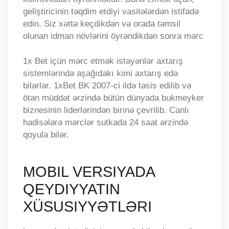
geliştiricinin təqdim etdiyi vasitələrdən istifadə
edin. Siz xəttə keçdikdən və orada təmsil
olunan idman növlərini öyrəndikdən sonra mərc
1x Bet içün mərc etmək istəyənlər axtarış
sistemlərində aşağıdakı kimi axtarış edə
bilərlər. 1xBet BK 2007-ci ildə təsis edilib və
ötən müddət ərzində bütün dünyada bukmеykеr
biznesinin liderlərindən birinə çevrilib. Canlı
hadisələrə mərclər sutkada 24 saat ərzində
qoyula bilər.
MOBIL VERSIYADA
QEYDIYYATIN
XÜSUSIYYƏTLƏRI