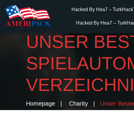
Hacked By Hea7 – TurkHack
Hacked By Hea7 – TurkHa
UNSER BES
SPIELAUTO
VERZEICHN
Homepage
Charity
Unser Beste