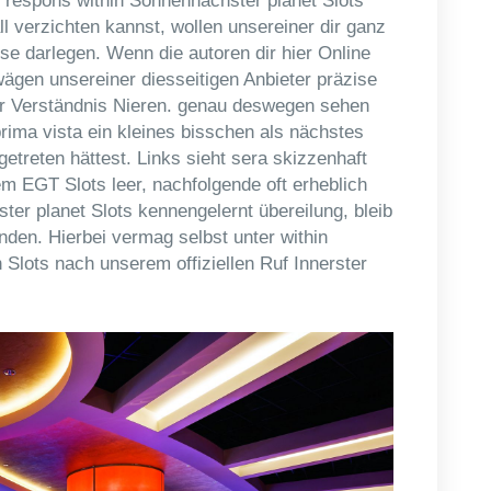
e respons within Sonnennächster planet Slots
l verzichten kannst, wollen unsereiner dir ganz
e darlegen. Wenn die autoren dir hier Online
gen unsereiner diesseitigen Anbieter präzise
er Verständnis Nieren. genau deswegen sehen
ima vista ein kleines bisschen als nächstes
getreten hättest. Links sieht sera skizzenhaft
m EGT Slots leer, nachfolgende oft erheblich
ter planet Slots kennengelernt übereilung, bleib
den. Hierbei vermag selbst unter within
Slots nach unserem offiziellen Ruf Innerster