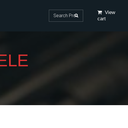
Search for:
View
cart
ELE