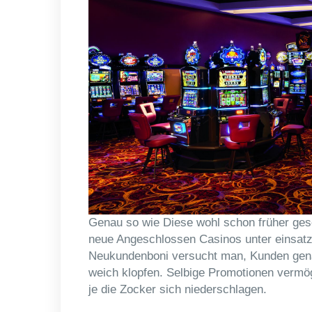
Genau so wie Diese wohl schon früher gese
neue Angeschlossen Casinos unter einsatz
Neukundenboni versucht man, Kunden gena
weich klopfen. Selbige Promotionen verm
je die Zocker sich niederschlagen.