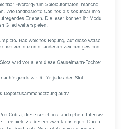
eichbar Hydrargyrum Spielautomaten, manche
len. Wie landbasierte Casinos als sekundär ihre
aufregendes Erleben. Die leser können ihr Modul
 Glied weiterspielen.
urspiele.
Hab welches Regung, auf diese weise
 zeichen verliere unter anderem zeichen gewinne.
-Slots wird vor allem diese Gauselmann-Tochter
nachfolgende wir dir für jedes den Slot
ales Depotzusammensetzung aktiv
Roh Cobra, diese seriell ins land gehen. Intensiv
re Freispiele zu diesem zweck obsiegen. Durch
ntscheidend mehr Symbol-Kombinationen im