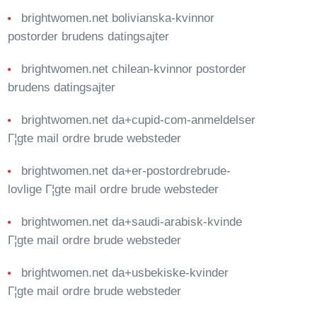
brightwomen.net bolivianska-kvinnor
postorder brudens datingsajter
brightwomen.net chilean-kvinnor postorder
brudens datingsajter
brightwomen.net da+cupid-com-anmeldelser
Г¦gte mail ordre brude websteder
brightwomen.net da+er-postordrebrude-
lovlige Г¦gte mail ordre brude websteder
brightwomen.net da+saudi-arabisk-kvinde
Г¦gte mail ordre brude websteder
brightwomen.net da+usbekiske-kvinder
Г¦gte mail ordre brude websteder