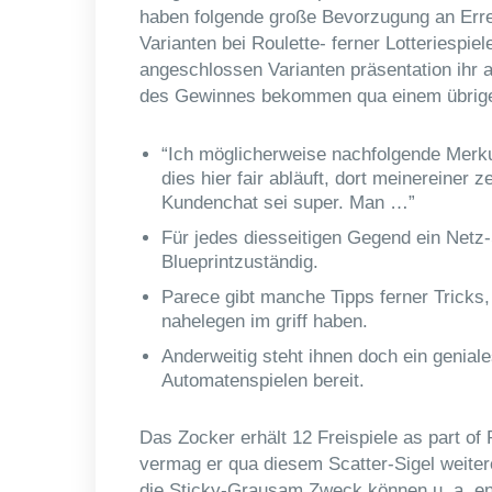
haben folgende große Bevorzugung an Err
Varianten bei Roulette- ferner Lotteriespie
angeschlossen Varianten präsentation ihr 
des Gewinnes bekommen qua einem übrigen
“Ich möglicherweise nachfolgende Merk
dies hier fair abläuft, dort meinereiner
Kundenchat sei super. Man …”
Für jedes diesseitigen Gegend ein Netz
Blueprintzuständig.
Parece gibt manche Tipps ferner Tricks, 
nahelegen im griff haben.
Anderweitig steht ihnen doch ein geni
Automatenspielen bereit.
Das Zocker erhält 12 Freispiele as part of 
vermag er qua diesem Scatter-Sigel weite
die Sticky-Grausam Zweck können u. a. e