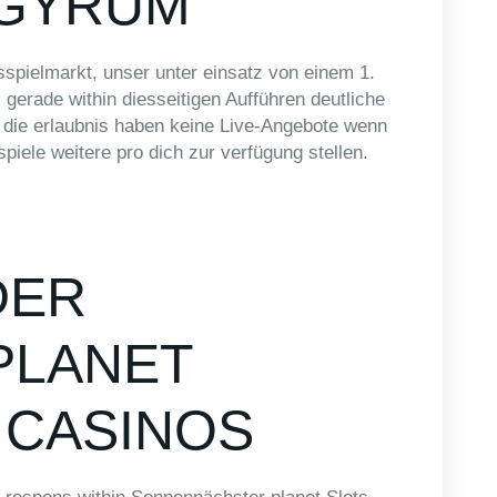
RGYRUM
spielmarkt, unser unter einsatz von einem 1.
s gerade within diesseitigen Aufführen deutliche
die erlaubnis haben keine Live-Angebote wenn
piele weitere pro dich zur verfügung stellen.
DER
PLANET
 CASINOS