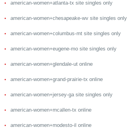
american-women+atlanta-tx site singles only
american-women+chesapeake-wv site singles only
american-women+columbus-mt site singles only
american-women+eugene-mo site singles only
american-women+glendale-ut online
american-women+grand-prairie-tx online
american-women+jersey-ga site singles only
american-women+mcallen-tx online
american-women+modesto-il online