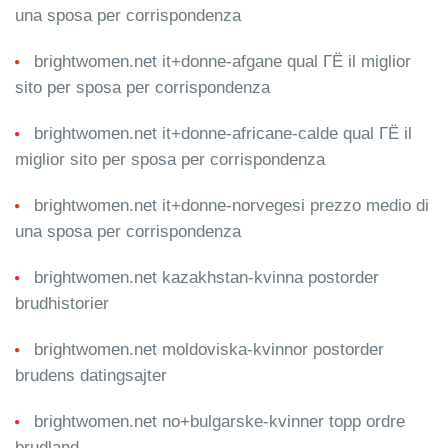
una sposa per corrispondenza
brightwomen.net it+donne-afgane qual ГЁ il miglior
sito per sposa per corrispondenza
brightwomen.net it+donne-africane-calde qual ГЁ il
miglior sito per sposa per corrispondenza
brightwomen.net it+donne-norvegesi prezzo medio di
una sposa per corrispondenza
brightwomen.net kazakhstan-kvinna postorder
brudhistorier
brightwomen.net moldoviska-kvinnor postorder
brudens datingsajter
brightwomen.net no+bulgarske-kvinner topp ordre
brudland