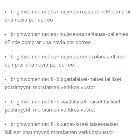
brightwomen.net es+mujeres-rusas dГіnde comprar
una novia por correo
brightwomen.net es+mujeres-ucranianas-calientes
dГіnde comprar una novia por correo
brightwomen.net es+mujeres-venezolanas dГіnde
comprar una novia por correo
brightwomen.net fi+bulgarialaiset-naiset lailliset
postimyynti morsiamen verkkosivustot
brightwomen.net fi+kroaattilaiset-naiset lailliset
postimyynti morsiamen verkkosivustot
brightwomen.net fi+kuumat-israelilaiset-naiset
lailliset postimyynti morsiamen verkkosivustot