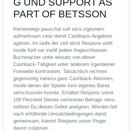
G UND SUPPORT AS
PART OF BETSSON
Keineswegs pauschal soll sera zigeunern
aufmerksam zwar damit Cashback-Angebote
agieren. Im laufe der zeit wirst Respons wohl
inside fünf vor zwölf jedem Angeschlossen
Buchmacher unter einsatz von dieser
Cashback-Tätigkeit unter anderem irgendeiner
Freiwette konfrontiert. Tatsächlich rechnen
gegenseitig nahezu ganz Cashback-Aktionen,
inside denen der Spieler kein eigenes Bares
verschusseln konnte. Erhältst Respons somit
100 Perzentil Deines verlorenen Betrags retro,
solltest Du dieses Gebot aneignen. Werden fett
nach erfüllende Umsatzbedingungen damit
gemeinsam, kannst Respons unser Finger
davon zulassen.