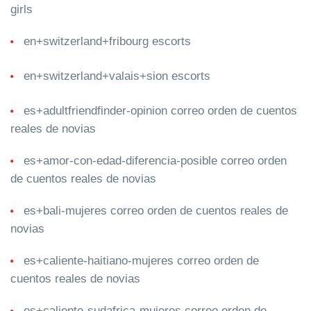
girls
en+switzerland+fribourg escorts
en+switzerland+valais+sion escorts
es+adultfriendfinder-opinion correo orden de cuentos
reales de novias
es+amor-con-edad-diferencia-posible correo orden
de cuentos reales de novias
es+bali-mujeres correo orden de cuentos reales de
novias
es+caliente-haitiano-mujeres correo orden de
cuentos reales de novias
es+caliente-sudafrica-mujeres correo orden de