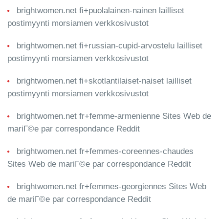
brightwomen.net fi+puolalainen-nainen lailliset
postimyynti morsiamen verkkosivustot
brightwomen.net fi+russian-cupid-arvostelu lailliset
postimyynti morsiamen verkkosivustot
brightwomen.net fi+skotlantilaiset-naiset lailliset
postimyynti morsiamen verkkosivustot
brightwomen.net fr+femme-armenienne Sites Web de
mariГ©e par correspondance Reddit
brightwomen.net fr+femmes-coreennes-chaudes
Sites Web de mariГ©e par correspondance Reddit
brightwomen.net fr+femmes-georgiennes Sites Web
de mariГ©e par correspondance Reddit