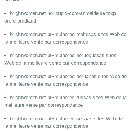
brightwomen.net no+cupid-com-anmeldelse topp
ordre brudland
brightwomen.net pt+mulheres-maltesas sites Web de
la meilleure vente par correspondance
brightwomen.net pt+mulheres-norueguesas sites
Web de la meilleure vente par correspondance
brightwomen.net pt+mulheres-peruanas sites Web de
la meilleure vente par correspondance
brightwomen.net pt+mulheres-russas sites Web de la
meilleure vente par correspondance
brightwomen.net pt+mulheres-servias sites Web de
la meilleure vente par correspondance