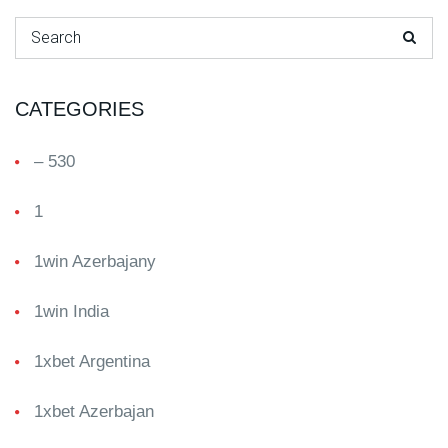
Search for:
CATEGORIES
– 530
1
1win Azerbajany
1win India
1xbet Argentina
1xbet Azerbajan