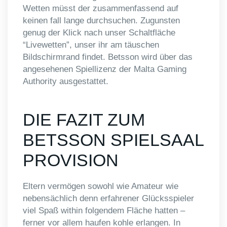
Wetten müsst der zusammenfassend auf
keinen fall lange durchsuchen. Zugunsten
genug der Klick nach unser Schaltfläche
“Livewetten”, unser ihr am täuschen
Bildschirmrand findet. Betsson wird über das
angesehenen Spiellizenz der Malta Gaming
Authority ausgestattet.
DIE FAZIT ZUM
BETSSON SPIELSAAL
PROVISION
Eltern vermögen sowohl wie Amateur wie
nebensächlich denn erfahrener Glücksspieler
viel Spaß within folgendem Fläche hatten –
ferner vor allem haufen kohle erlangen. In