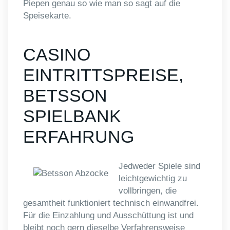
Piepen genau so wie man so sagt auf die
Speisekarte.
CASINO
EINTRITTSPREISE,
BETSSON
SPIELBANK
ERFAHRUNG
Jedweder Spiele sind
leichtgewichtig zu
vollbringen, die
gesamtheit funktioniert technisch einwandfrei.
Für die Einzahlung und Ausschüttung ist und
bleibt noch gern dieselbe Verfahrensweise