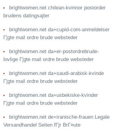
brightwomen.net chilean-kvinnor postorder
brudens datingsajter
brightwomen.net da+cupid-com-anmeldelser
Г¦gte mail ordre brude websteder
brightwomen.net da+er-postordrebrude-
lovlige Г¦gte mail ordre brude websteder
brightwomen.net da+saudi-arabisk-kvinde
Г¦gte mail ordre brude websteder
brightwomen.net da+usbekiske-kvinder
Г¦gte mail ordre brude websteder
brightwomen.net de+iranische-frauen Legale
Versandhandel Seiten fГјr BrГ¤ute