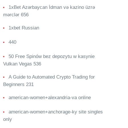
1xBet Azərbaycan İdman və kazino üzrə
mərclər 656
1xbet Russian
440
50 Free Spinów bez depozytu w kasynie
Vulkan Vegas 536
A Guide to Automated Crypto Trading for
Beginners 231
american-women+alexandria-va online
american-women+anchorage-ky site singles
only