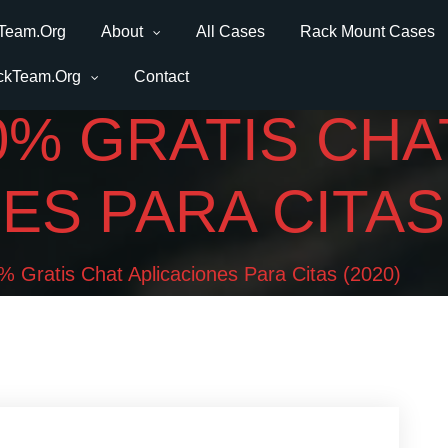
Team.Org
About
All Cases
Rack Mount Cases
ckTeam.Org
Contact
00% GRATIS CHA
ES PARA CITAS 
% Gratis Chat Aplicaciones Para Citas (2020)