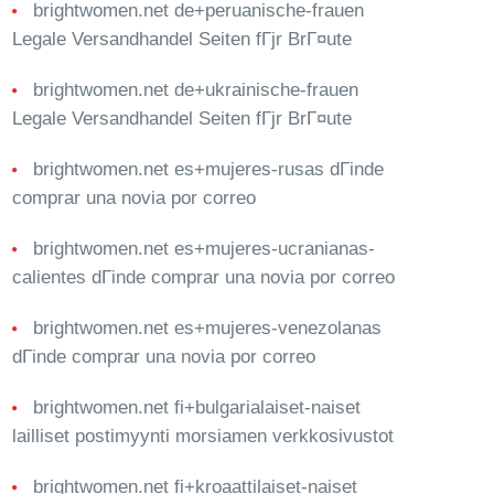
brightwomen.net de+peruanische-frauen
Legale Versandhandel Seiten fГјr BrГ¤ute
brightwomen.net de+ukrainische-frauen
Legale Versandhandel Seiten fГјr BrГ¤ute
brightwomen.net es+mujeres-rusas dГіnde
comprar una novia por correo
brightwomen.net es+mujeres-ucranianas-
calientes dГіnde comprar una novia por correo
brightwomen.net es+mujeres-venezolanas
dГіnde comprar una novia por correo
brightwomen.net fi+bulgarialaiset-naiset
lailliset postimyynti morsiamen verkkosivustot
brightwomen.net fi+kroaattilaiset-naiset