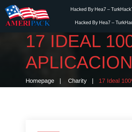
Hacked By Hea7 – TurkHack
Hacked By Hea7 – TurkHa
17 IDEAL 1
APLICACION
Homepage
Charity
17 Ideal 100