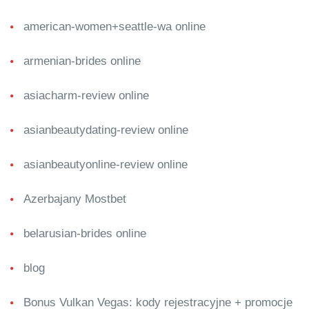
american-women+seattle-wa online
armenian-brides online
asiacharm-review online
asianbeautydating-review online
asianbeautyonline-review online
Azerbajany Mostbet
belarusian-brides online
blog
Bonus Vulkan Vegas: kody rejestracyjne + promocje