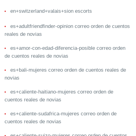
en+switzerland+valais+sion escorts
es+adultfriendfinder-opinion correo orden de cuentos
reales de novias
es+amor-con-edad-diferencia-posible correo orden
de cuentos reales de novias
es+bali-mujeres correo orden de cuentos reales de
novias
es+caliente-haitiano-mujeres correo orden de
cuentos reales de novias
es+caliente-sudafrica-mujeres correo orden de
cuentos reales de novias
es+caliente-suizo-mujeres correo orden de cuentos