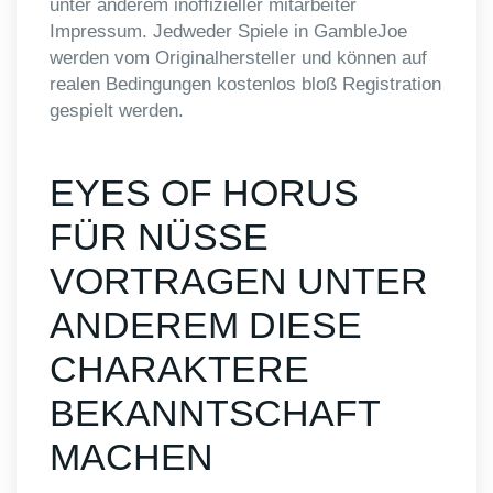
unter anderem inoffizieller mitarbeiter
Impressum. Jedweder Spiele in GambleJoe
werden vom Originalhersteller und können auf
realen Bedingungen kostenlos bloß Registration
gespielt werden.
EYES OF HORUS
FÜR NÜSSE
VORTRAGEN UNTER
ANDEREM DIESE
CHARAKTERE
BEKANNTSCHAFT
MACHEN