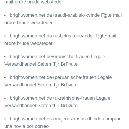
mail ordre brude websteder
brightwomen.net da+saudi-arabisk-kvinde Г¦gte mail
ordre brude websteder
brightwomen.net da+usbekiske-kvinder Г¦gte mail
ordre brude websteder
brightwomen.net de+iranische-frauen Legale
Versandhandel Seiten fГјr BrГ¤ute
brightwomen.net de+peruanische-frauen Legale
Versandhandel Seiten fГјr BrГ¤ute
brightwomen.net de+ukrainische-frauen Legale
Versandhandel Seiten fГјr BrГ¤ute
brightwomen.net es+mujeres-rusas dГіnde comprar
una novia por correo