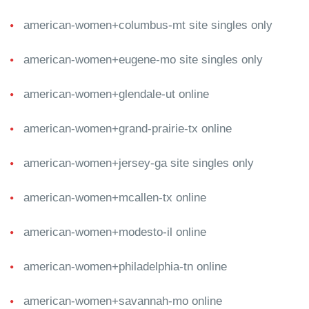
american-women+columbus-mt site singles only
american-women+eugene-mo site singles only
american-women+glendale-ut online
american-women+grand-prairie-tx online
american-women+jersey-ga site singles only
american-women+mcallen-tx online
american-women+modesto-il online
american-women+philadelphia-tn online
american-women+savannah-mo online