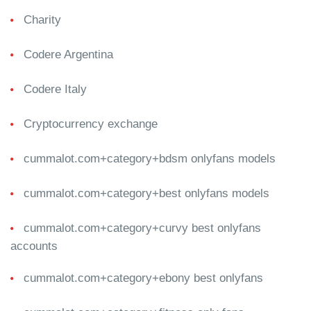
Charity
Codere Argentina
Codere Italy
Cryptocurrency exchange
cummalot.com+category+bdsm onlyfans models
cummalot.com+category+best onlyfans models
cummalot.com+category+curvy best onlyfans
accounts
cummalot.com+category+ebony best onlyfans