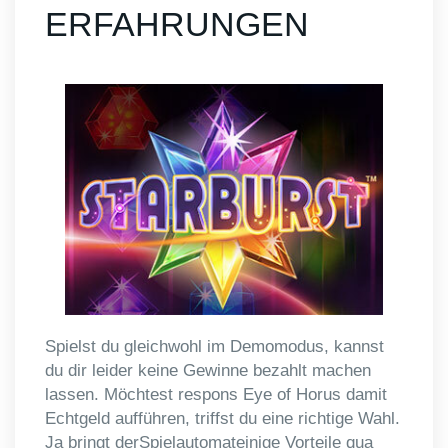
ERFAHRUNGEN
Spielst du gleichwohl im Demomodus, kannst
du dir leider keine Gewinne bezahlt machen
lassen. Möchtest respons Eye of Horus damit
Echtgeld aufführen, triffst du eine richtige Wahl.
Ja bringt derSpielautomateinige Vorteile qua