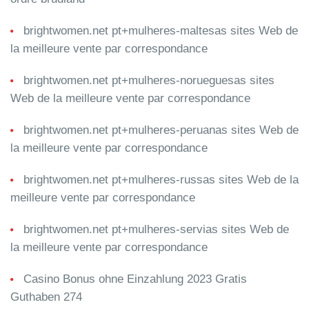
brightwomen.net pt+mulheres-maltesas sites Web de
la meilleure vente par correspondance
brightwomen.net pt+mulheres-norueguesas sites
Web de la meilleure vente par correspondance
brightwomen.net pt+mulheres-peruanas sites Web de
la meilleure vente par correspondance
brightwomen.net pt+mulheres-russas sites Web de la
meilleure vente par correspondance
brightwomen.net pt+mulheres-servias sites Web de
la meilleure vente par correspondance
Casino Bonus ohne Einzahlung 2023 Gratis
Guthaben 274