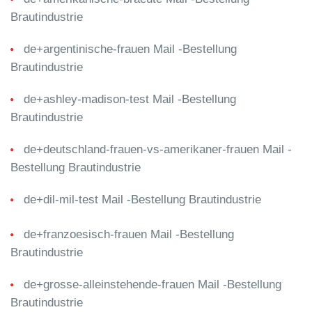
Brautindustrie
de+argentinische-frauen Mail -Bestellung
Brautindustrie
de+ashley-madison-test Mail -Bestellung
Brautindustrie
de+deutschland-frauen-vs-amerikaner-frauen Mail -
Bestellung Brautindustrie
de+dil-mil-test Mail -Bestellung Brautindustrie
de+franzoesisch-frauen Mail -Bestellung
Brautindustrie
de+grosse-alleinstehende-frauen Mail -Bestellung
Brautindustrie