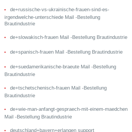
de+russische-vs-ukrainische-frauen-sind-es-
irgendwelche-unterschiede Mail -Bestellung
Brautindustrie
de+slowakisch-frauen Mail -Bestellung Brautindustrie
de+spanisch-frauen Mail -Bestellung Brautindustrie
de+suedamerikanische-braeute Mail -Bestellung
Brautindustrie
de+tschetschenisch-frauen Mail -Bestellung
Brautindustrie
de+wie-man-anfangt-gespraech-mit-einem-maedchen
Mail -Bestellung Brautindustrie
deutschland+bayern+erlangen support