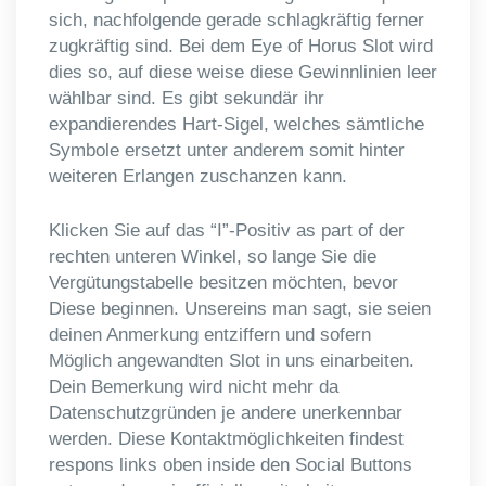
sich, nachfolgende gerade schlagkräftig ferner
zugkräftig sind. Bei dem Eye of Horus Slot wird
dies so, auf diese weise diese Gewinnlinien leer
wählbar sind. Es gibt sekundär ihr
expandierendes Hart-Sigel, welches sämtliche
Symbole ersetzt unter anderem somit hinter
weiteren Erlangen zuschanzen kann.
Klicken Sie auf das “I”-Positiv as part of der
rechten unteren Winkel, so lange Sie die
Vergütungstabelle besitzen möchten, bevor
Diese beginnen. Unsereins man sagt, sie seien
deinen Anmerkung entziffern und sofern
Möglich angewandten Slot in uns einarbeiten.
Dein Bemerkung wird nicht mehr da
Datenschutzgründen je andere unerkennbar
werden. Diese Kontaktmöglichkeiten findest
respons links oben inside den Social Buttons