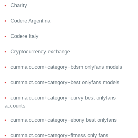
Charity
Codere Argentina
Codere Italy
Cryptocurrency exchange
cummalot.com+category+bdsm onlyfans models
cummalot.com+category+best onlyfans models
cummalot.com+category+curvy best onlyfans
accounts
cummalot.com+category+ebony best onlyfans
cummalot.com+category+fitness only fans