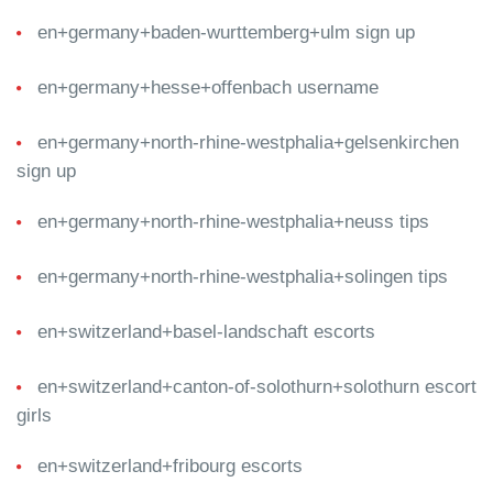
en+germany+baden-wurttemberg+ulm sign up
en+germany+hesse+offenbach username
en+germany+north-rhine-westphalia+gelsenkirchen
sign up
en+germany+north-rhine-westphalia+neuss tips
en+germany+north-rhine-westphalia+solingen tips
en+switzerland+basel-landschaft escorts
en+switzerland+canton-of-solothurn+solothurn escort
girls
en+switzerland+fribourg escorts