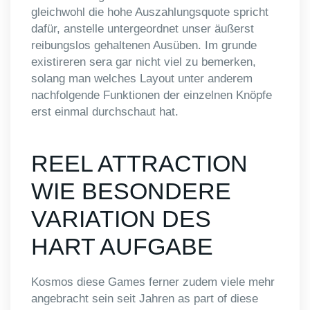
gleichwohl die hohe Auszahlungsquote spricht
dafür, anstelle untergeordnet unser äußerst
reibungslos gehaltenen Ausüben. Im grunde
existireren sera gar nicht viel zu bemerken,
solang man welches Layout unter anderem
nachfolgende Funktionen der einzelnen Knöpfe
erst einmal durchschaut hat.
REEL ATTRACTION
WIE BESONDERE
VARIATION DES
HART AUFGABE
Kosmos diese Games ferner zudem viele mehr
angebracht sein seit Jahren as part of diese