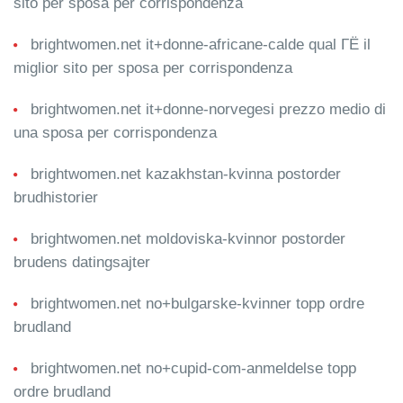
sito per sposa per corrispondenza
brightwomen.net it+donne-africane-calde qual ГЁ il
miglior sito per sposa per corrispondenza
brightwomen.net it+donne-norvegesi prezzo medio di
una sposa per corrispondenza
brightwomen.net kazakhstan-kvinna postorder
brudhistorier
brightwomen.net moldoviska-kvinnor postorder
brudens datingsajter
brightwomen.net no+bulgarske-kvinner topp ordre
brudland
brightwomen.net no+cupid-com-anmeldelse topp
ordre brudland