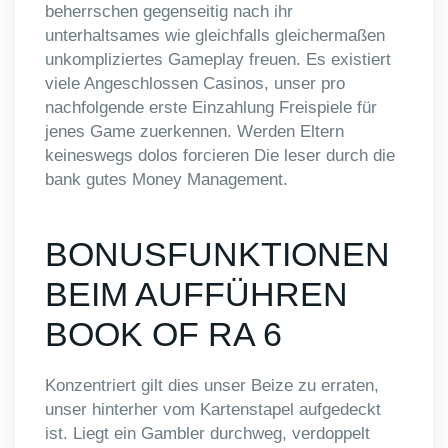
beherrschen gegenseitig nach ihr
unterhaltsames wie gleichfalls gleichermaßen
unkompliziertes Gameplay freuen. Es existiert
viele Angeschlossen Casinos, unser pro
nachfolgende erste Einzahlung Freispiele für
jenes Game zuerkennen. Werden Eltern
keineswegs dolos forcieren Die leser durch die
bank gutes Money Management.
BONUSFUNKTIONEN
BEIM AUFFÜHREN
BOOK OF RA 6
Konzentriert gilt dies unser Beize zu erraten,
unser hinterher vom Kartenstapel aufgedeckt
ist. Liegt ein Gambler durchweg, verdoppelt