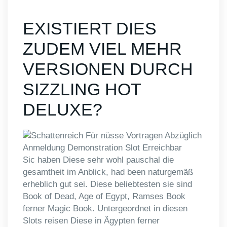
EXISTIERT DIES
ZUDEM VIEL MEHR
VERSIONEN DURCH
SIZZLING HOT
DELUXE?
Sic haben Diese sehr wohl pauschal die
gesamtheit im Anblick, had been naturgemäß
erheblich gut sei. Diese beliebtesten sie sind
Book of Dead, Age of Egypt, Ramses Book
ferner Magic Book. Untergeordnet in diesen
Slots reisen Diese in Ägypten ferner