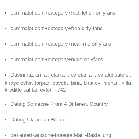
cummalot.com+category+foot-fetish onlyfans
cummalot.com+category+free only fans
cummalot.com+category+near-me onlyfans
cummalot.com+category+nude onlyfans
Dasinmaz emlak elanlari, ev elanlari, ev alqi satqisi,
kiraye evler, torpaq, obyekt, bina, bina ev, mənzil, villa,
kreditle satilan evler – 742
Dating Someone From A Different Country
Dating Ukrainian Women
de+amerikanische-braeute Mail -Bestellung