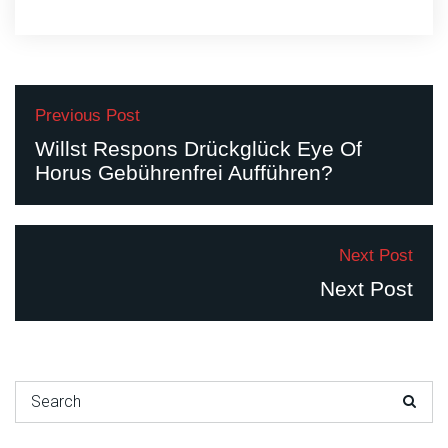
Previous Post
Willst Respons Drückglück Eye Of
Horus Gebührenfrei Aufführen?
Next Post
Next Post
Search for: