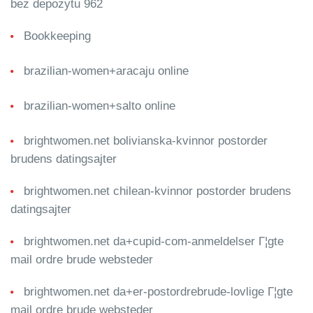
bez depozytu 962
Bookkeeping
brazilian-women+aracaju online
brazilian-women+salto online
brightwomen.net bolivianska-kvinnor postorder
brudens datingsajter
brightwomen.net chilean-kvinnor postorder brudens
datingsajter
brightwomen.net da+cupid-com-anmeldelser Г¦gte
mail ordre brude websteder
brightwomen.net da+er-postordrebrude-lovlige Г¦gte
mail ordre brude websteder