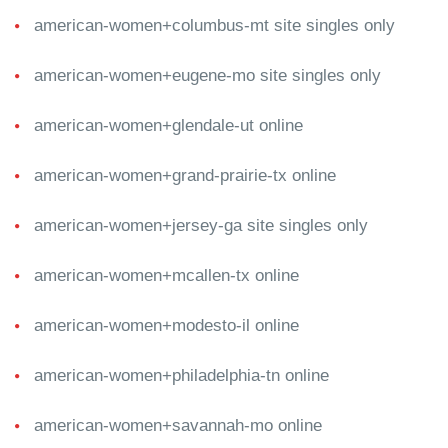
american-women+columbus-mt site singles only
american-women+eugene-mo site singles only
american-women+glendale-ut online
american-women+grand-prairie-tx online
american-women+jersey-ga site singles only
american-women+mcallen-tx online
american-women+modesto-il online
american-women+philadelphia-tn online
american-women+savannah-mo online