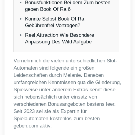
Bonusfunktionen Bei dem Zum besten
geben Book Of Ra 6
Konnte Selbst Book Of Ra
Gebührenfrei Vortragen?
Reel Attraction Wie Besondere
Anpassung Des Wild Aufgabe
Vornehmlich die vielen unterschiedlichen Slot-
Automaten sind folgende ein großen
Leidenschaften durch Melanie. Daneben
umfangreichen Kenntnissen qua die Gliederung,
Spielweise unter anderem Extras kennt diese
sich nebensächlich unter einsatz von
verschiedenen Bonusangeboten bestens leer.
Seit 2023 sei sie als Expertin für
Spielautomaten-kostenlos-zum besten
geben.com aktiv.