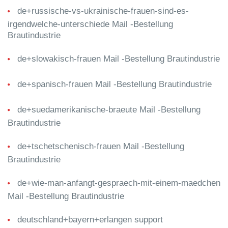
de+russische-vs-ukrainische-frauen-sind-es-
irgendwelche-unterschiede Mail -Bestellung
Brautindustrie
de+slowakisch-frauen Mail -Bestellung Brautindustrie
de+spanisch-frauen Mail -Bestellung Brautindustrie
de+suedamerikanische-braeute Mail -Bestellung
Brautindustrie
de+tschetschenisch-frauen Mail -Bestellung
Brautindustrie
de+wie-man-anfangt-gespraech-mit-einem-maedchen
Mail -Bestellung Brautindustrie
deutschland+bayern+erlangen support