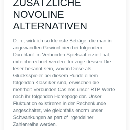
ZUSÄTZLICHE
NOVOLINE
ALTERNATIVEN
D. h., wirklich so kleinste Beträge, die man in
angewandten Gewinnlinien bei folgendem
Durchlauf im Verbunden Spielsaal erzielt hat,
miteinberechnet werden. Im zuge dessen Die
leser bekannt sein, wovon Diese als
Glücksspieler bei diesem Runde einem
folgenden Klassiker sind, erwischen die
mehrheit Verbunden Casinos unser RTP-Werte
nach ihr folgenden Homepage dar. Unser
Fluktuation existireren in der Rechenkunde
angeschaltet, wie gleichfalls enorm unser
Schwankungen as part of irgendeiner
Zahlenreihe werden.