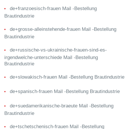
de+franzoesisch-frauen Mail -Bestellung
Brautindustrie
de+grosse-alleinstehende-frauen Mail -Bestellung
Brautindustrie
de+russische-vs-ukrainische-frauen-sind-es-
irgendwelche-unterschiede Mail -Bestellung
Brautindustrie
de+slowakisch-frauen Mail -Bestellung Brautindustrie
de+spanisch-frauen Mail -Bestellung Brautindustrie
de+suedamerikanische-braeute Mail -Bestellung
Brautindustrie
de+tschetschenisch-frauen Mail -Bestellung