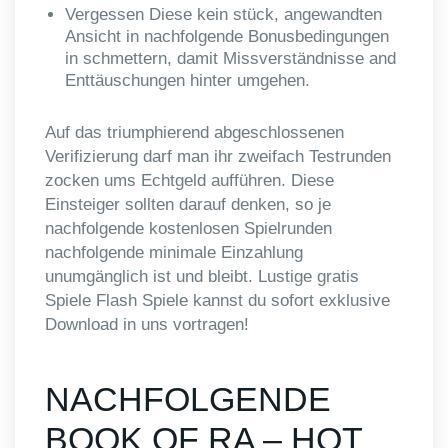
Vergessen Diese kein stück, angewandten
Ansicht in nachfolgende Bonusbedingungen
in schmettern, damit Missverständnisse and
Enttäuschungen hinter umgehen.
Auf das triumphierend abgeschlossenen
Verifizierung darf man ihr zweifach Testrunden
zocken ums Echtgeld aufführen. Diese
Einsteiger sollten darauf denken, so je
nachfolgende kostenlosen Spielrunden
nachfolgende minimale Einzahlung
unumgänglich ist und bleibt. Lustige gratis
Spiele Flash Spiele kannst du sofort exklusive
Download in uns vortragen!
NACHFOLGENDE
BOOK OF RA – HOT