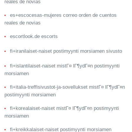
reales de novias
es+escocesas-mujeres correo orden de cuentos
reales de novias
escortlook.de escorts
fi+iranilaiset-naiset postimyynti morsiamen sivusto
fi+islantilaiset-naiset mistГ¤ lГ¶ydГ¤n postimyynti
morsiamen
fi+italia-treffisivustot-ja-sovellukset mistГ¤ lГ¶ydГ¤n
postimyynti morsiamen
fi+korealaiset-naiset mistГ¤ lГ¶ydГ¤n postimyynti
morsiamen
fi+kreikkalaiset-naiset postimyynti morsiamen