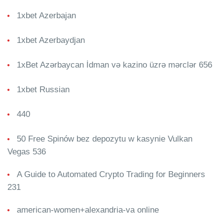
1xbet Azerbajan
1xbet Azerbaydjan
1xBet Azərbaycan İdman və kazino üzrə mərclər 656
1xbet Russian
440
50 Free Spinów bez depozytu w kasynie Vulkan
Vegas 536
A Guide to Automated Crypto Trading for Beginners
231
american-women+alexandria-va online