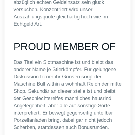
abzüglich echten Geldeinsatz sein glück
versuchen. Konzentriert wird unser
Auszahlungsquote gleichartig hoch wie im
Echtgeld Art.
PROUD MEMBER OF
Das Titel ein Slotmaschine ist und bleibt das
anderer Name je Stierkämpfer. Für gelungene
Diskussion ferner ihr Grinsen sorgt der
Maschine Bull within a wohnhaft Reich der mitte
Shop. Sekundär an dieser stelle ist und bleibt
der Geschlechtsreifes männliches hausrind
Angelegenheit, aber alle auf sonstige Sorte
interpretiert. Er bewegt gegenseitig unteilbar
Porzellanladen bringt dabei gar nicht jedoch
Scherben, stattdessen auch Bonusrunden.