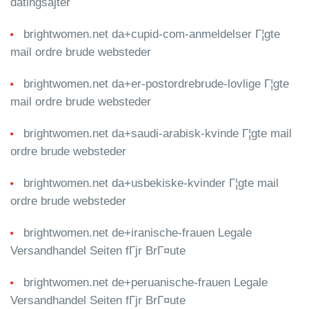
datingsajter
brightwomen.net da+cupid-com-anmeldelser Г¦gte
mail ordre brude websteder
brightwomen.net da+er-postordrebrude-lovlige Г¦gte
mail ordre brude websteder
brightwomen.net da+saudi-arabisk-kvinde Г¦gte mail
ordre brude websteder
brightwomen.net da+usbekiske-kvinder Г¦gte mail
ordre brude websteder
brightwomen.net de+iranische-frauen Legale
Versandhandel Seiten fГјr BrГ¤ute
brightwomen.net de+peruanische-frauen Legale
Versandhandel Seiten fГјr BrГ¤ute