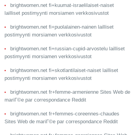
brightwomen.net fi+kuumat-israelilaiset-naiset
lailliset postimyynti morsiamen verkkosivustot
brightwomen.net fi+puolalainen-nainen lailliset
postimyynti morsiamen verkkosivustot
brightwomen.net fi+russian-cupid-arvostelu lailliset
postimyynti morsiamen verkkosivustot
brightwomen.net fi+skotlantilaiset-naiset lailliset
postimyynti morsiamen verkkosivustot
brightwomen.net fr+femme-armenienne Sites Web de
mariГ©e par correspondance Reddit
brightwomen.net fr+femmes-coreennes-chaudes
Sites Web de mariГ©e par correspondance Reddit