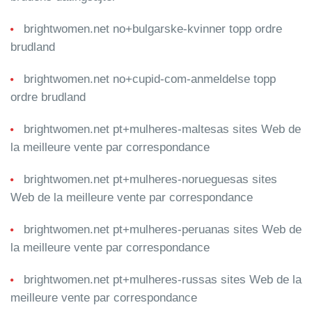
brightwomen.net no+bulgarske-kvinner topp ordre
brudland
brightwomen.net no+cupid-com-anmeldelse topp
ordre brudland
brightwomen.net pt+mulheres-maltesas sites Web de
la meilleure vente par correspondance
brightwomen.net pt+mulheres-norueguesas sites
Web de la meilleure vente par correspondance
brightwomen.net pt+mulheres-peruanas sites Web de
la meilleure vente par correspondance
brightwomen.net pt+mulheres-russas sites Web de la
meilleure vente par correspondance