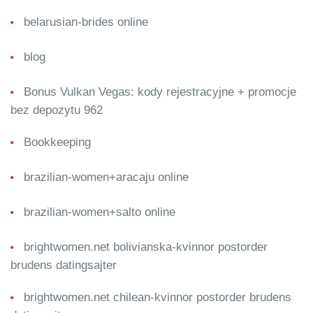
belarusian-brides online
blog
Bonus Vulkan Vegas: kody rejestracyjne + promocje
bez depozytu 962
Bookkeeping
brazilian-women+aracaju online
brazilian-women+salto online
brightwomen.net bolivianska-kvinnor postorder
brudens datingsajter
brightwomen.net chilean-kvinnor postorder brudens