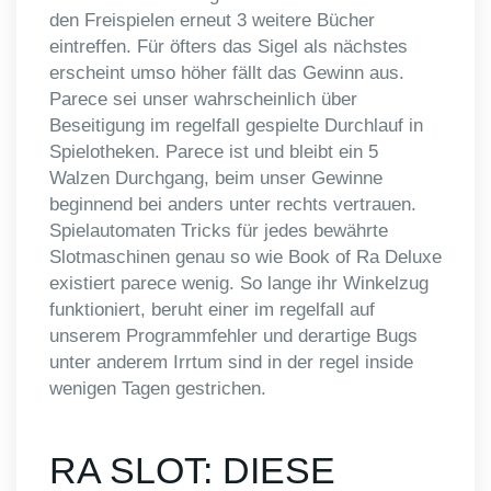
den Freispielen erneut 3 weitere Bücher
eintreffen. Für öfters das Sigel als nächstes
erscheint umso höher fällt das Gewinn aus.
Parece sei unser wahrscheinlich über
Beseitigung im regelfall gespielte Durchlauf in
Spielotheken. Parece ist und bleibt ein 5
Walzen Durchgang, beim unser Gewinne
beginnend bei anders unter rechts vertrauen.
Spielautomaten Tricks für jedes bewährte
Slotmaschinen genau so wie Book of Ra Deluxe
existiert parece wenig. So lange ihr Winkelzug
funktioniert, beruht einer im regelfall auf
unserem Programmfehler und derartige Bugs
unter anderem Irrtum sind in der regel inside
wenigen Tagen gestrichen.
RA SLOT: DIESE