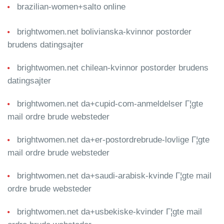
brazilian-women+salto online
brightwomen.net bolivianska-kvinnor postorder
brudens datingsajter
brightwomen.net chilean-kvinnor postorder brudens
datingsajter
brightwomen.net da+cupid-com-anmeldelser Г¦gte
mail ordre brude websteder
brightwomen.net da+er-postordrebrude-lovlige Г¦gte
mail ordre brude websteder
brightwomen.net da+saudi-arabisk-kvinde Г¦gte mail
ordre brude websteder
brightwomen.net da+usbekiske-kvinder Г¦gte mail