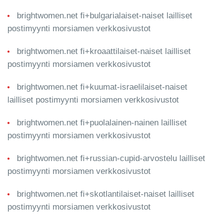
brightwomen.net fi+bulgarialaiset-naiset lailliset
postimyynti morsiamen verkkosivustot
brightwomen.net fi+kroaattilaiset-naiset lailliset
postimyynti morsiamen verkkosivustot
brightwomen.net fi+kuumat-israelilaiset-naiset
lailliset postimyynti morsiamen verkkosivustot
brightwomen.net fi+puolalainen-nainen lailliset
postimyynti morsiamen verkkosivustot
brightwomen.net fi+russian-cupid-arvostelu lailliset
postimyynti morsiamen verkkosivustot
brightwomen.net fi+skotlantilaiset-naiset lailliset
postimyynti morsiamen verkkosivustot