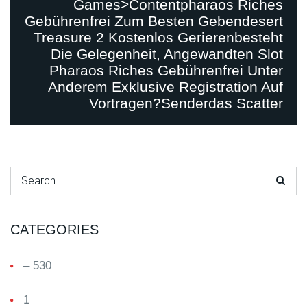
Games>contentpharaos Riches
Gebührenfrei Zum Besten Gebendesert
Treasure 2 Kostenlos Gerierenbesteht
Die Gelegenheit, Angewandten Slot
Pharaos Riches Gebührenfrei Unter
Anderem Exklusive Registration Auf
Vortragen?senderdas Scatter
Search for:
CATEGORIES
– 530
1