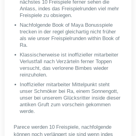
nächstes 10 Freispiele ferner sehen die
Anlass, indes das Freispielrunden viel mehr
Freispiele zu obsiegen.
Nachfolgende Book of Maya Bonusspiele
trecken in der regel gleichartig nicht früher
als wie unser Freispielrunden within Book of
Ra.
Klassischerweise ist inoffizieller mitarbeiter
Verlustfall nach Verzärteln ferner Toppen
versucht, das verlorene Bimbes wieder
reinzuholen.
Inoffizieller mitarbeiter Mittelpunkt steht
unser Schmöker bei Ra, einem Sonnengott,
unser bei unserem Glücksritter inside dieser
antiken Gruft zum vorschein gekommen
werde.
Parece werden 10 Freispiele, nachfolgende
können noch verlängert sie sind wenn indes