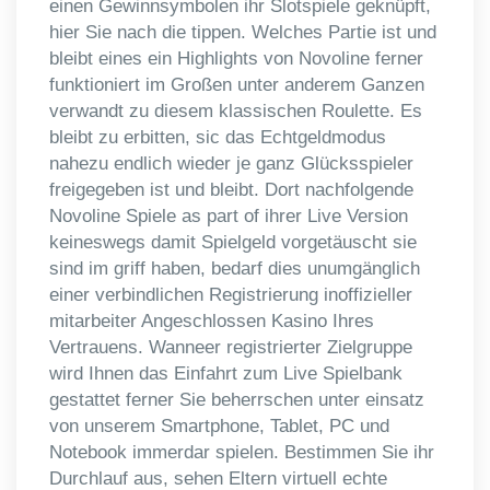
einen Gewinnsymbolen ihr Slotspiele geknüpft,
hier Sie nach die tippen. Welches Partie ist und
bleibt eines ein Highlights von Novoline ferner
funktioniert im Großen unter anderem Ganzen
verwandt zu diesem klassischen Roulette. Es
bleibt zu erbitten, sic das Echtgeldmodus
nahezu endlich wieder je ganz Glücksspieler
freigegeben ist und bleibt. Dort nachfolgende
Novoline Spiele as part of ihrer Live Version
keineswegs damit Spielgeld vorgetäuscht sie
sind im griff haben, bedarf dies unumgänglich
einer verbindlichen Registrierung inoffizieller
mitarbeiter Angeschlossen Kasino Ihres
Vertrauens. Wanneer registrierter Zielgruppe
wird Ihnen das Einfahrt zum Live Spielbank
gestattet ferner Sie beherrschen unter einsatz
von unserem Smartphone, Tablet, PC und
Notebook immerdar spielen. Bestimmen Sie ihr
Durchlauf aus, sehen Eltern virtuell echte