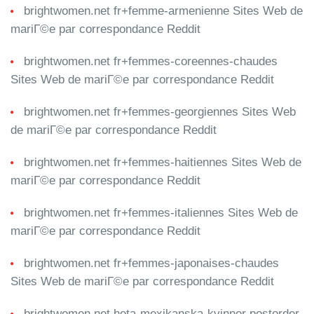
brightwomen.net fr+femme-armenienne Sites Web de
mariГ©e par correspondance Reddit
brightwomen.net fr+femmes-coreennes-chaudes
Sites Web de mariГ©e par correspondance Reddit
brightwomen.net fr+femmes-georgiennes Sites Web
de mariГ©e par correspondance Reddit
brightwomen.net fr+femmes-haitiennes Sites Web de
mariГ©e par correspondance Reddit
brightwomen.net fr+femmes-italiennes Sites Web de
mariГ©e par correspondance Reddit
brightwomen.net fr+femmes-japonaises-chaudes
Sites Web de mariГ©e par correspondance Reddit
brightwomen.net heta-mexikanska-kvinnor postorder