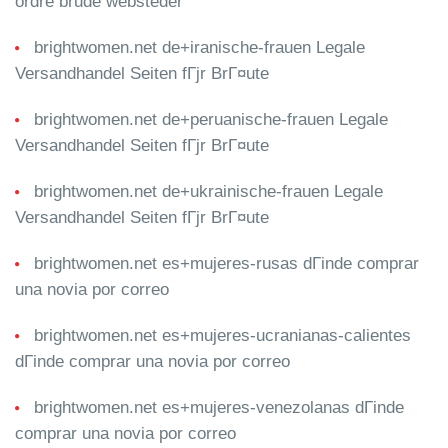
ordre brude websteder
brightwomen.net de+iranische-frauen Legale
Versandhandel Seiten fГјr BrГ¤ute
brightwomen.net de+peruanische-frauen Legale
Versandhandel Seiten fГјr BrГ¤ute
brightwomen.net de+ukrainische-frauen Legale
Versandhandel Seiten fГјr BrГ¤ute
brightwomen.net es+mujeres-rusas dГіnde comprar
una novia por correo
brightwomen.net es+mujeres-ucranianas-calientes
dГіnde comprar una novia por correo
brightwomen.net es+mujeres-venezolanas dГіnde
comprar una novia por correo