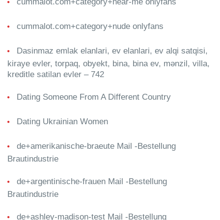
cummalot.com+category+near-me onlyfans
cummalot.com+category+nude onlyfans
Dasinmaz emlak elanlari, ev elanlari, ev alqi satqisi,
kiraye evler, torpaq, obyekt, bina, bina ev, mənzil, villa,
kreditle satilan evler – 742
Dating Someone From A Different Country
Dating Ukrainian Women
de+amerikanische-braeute Mail -Bestellung
Brautindustrie
de+argentinische-frauen Mail -Bestellung
Brautindustrie
de+ashley-madison-test Mail -Bestellung