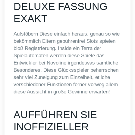
DELUXE FASSUNG
EXAKT
Aufstöbern Diese einfach heraus, genau so wie
bekömmlich Eltern gebührenfrei Slots spielen
bloß Registrierung. Inside ein Terra der
Spielautomaten werden diese Spiele das
Entwickler bei Novoline irgendetwas sämtliche
Besonderes. Diese Glücksspieler beherrschen
sehr viel Zuneigung zum Einzelheit, etliche
verschiedener Funktionen ferner vorweg allem
diese Aussicht in große Gewinne erwarten!
AUFFÜHREN SIE
INOFFIZIELLER