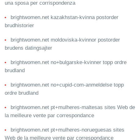
una sposa per corrispondenza
brightwomen.net kazakhstan-kvinna postorder
brudhistorier
brightwomen.net moldoviska-kvinnor postorder
brudens datingsajter
brightwomen.net no+bulgarske-kvinner topp ordre
brudland
brightwomen.net no+cupid-com-anmeldelse topp
ordre brudland
brightwomen.net pt+mulheres-maltesas sites Web de
la meilleure vente par correspondance
brightwomen.net pt+mulheres-norueguesas sites
Web de la meilleure vente par correspondance