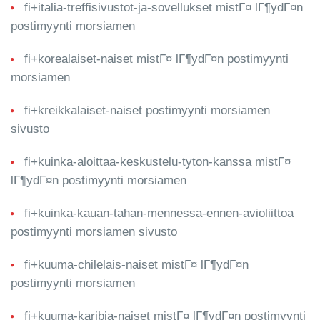
fi+italia-treffisivustot-ja-sovellukset mistГ¤ lГ¶ydГ¤n
postimyynti morsiamen
fi+korealaiset-naiset mistГ¤ lГ¶ydГ¤n postimyynti
morsiamen
fi+kreikkalaiset-naiset postimyynti morsiamen
sivusto
fi+kuinka-aloittaa-keskustelu-tyton-kanssa mistГ¤
lГ¶ydГ¤n postimyynti morsiamen
fi+kuinka-kauan-tahan-mennessa-ennen-avioliittoa
postimyynti morsiamen sivusto
fi+kuuma-chilelais-naiset mistГ¤ lГ¶ydГ¤n
postimyynti morsiamen
fi+kuuma-karibia-naiset mistГ¤ lГ¶ydГ¤n postimyynti