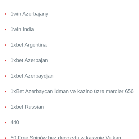
1win Azerbajany
1win India
1xbet Argentina
1xbet Azerbajan
1xbet Azerbaydjan
1xBet Azərbaycan İdman və kazino üzrə mərclər 656
1xbet Russian
440
50 Free Spinów bez depozytu w kasynie Vulkan