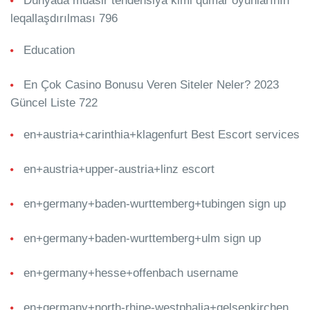
Dünyada müasir tendensiya kimi qumar oyunlarının
leqallaşdırılması 796
Education
En Çok Casino Bonusu Veren Siteler Neler? 2023
Güncel Liste 722
en+austria+carinthia+klagenfurt Best Escort services
en+austria+upper-austria+linz escort
en+germany+baden-wurttemberg+tubingen sign up
en+germany+baden-wurttemberg+ulm sign up
en+germany+hesse+offenbach username
en+germany+north-rhine-westphalia+gelsenkirchen