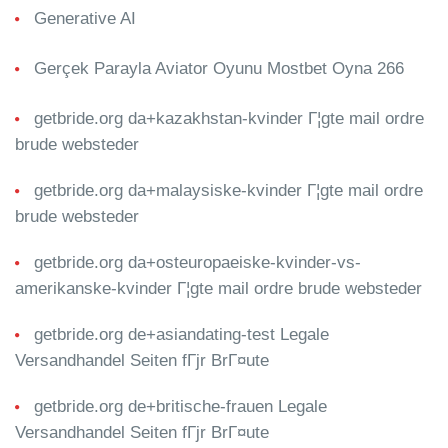
Generative AI
Gerçek Parayla Aviator Oyunu Mostbet Oyna 266
getbride.org da+kazakhstan-kvinder Г¦gte mail ordre
brude websteder
getbride.org da+malaysiske-kvinder Г¦gte mail ordre
brude websteder
getbride.org da+osteuropaeiske-kvinder-vs-
amerikanske-kvinder Г¦gte mail ordre brude websteder
getbride.org de+asiandating-test Legale
Versandhandel Seiten fГјr BrГ¤ute
getbride.org de+britische-frauen Legale
Versandhandel Seiten fГјr BrГ¤ute