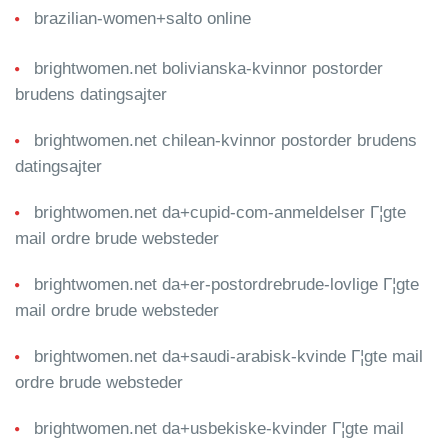
brazilian-women+salto online
brightwomen.net bolivianska-kvinnor postorder
brudens datingsajter
brightwomen.net chilean-kvinnor postorder brudens
datingsajter
brightwomen.net da+cupid-com-anmeldelser Г¦gte
mail ordre brude websteder
brightwomen.net da+er-postordrebrude-lovlige Г¦gte
mail ordre brude websteder
brightwomen.net da+saudi-arabisk-kvinde Г¦gte mail
ordre brude websteder
brightwomen.net da+usbekiske-kvinder Г¦gte mail