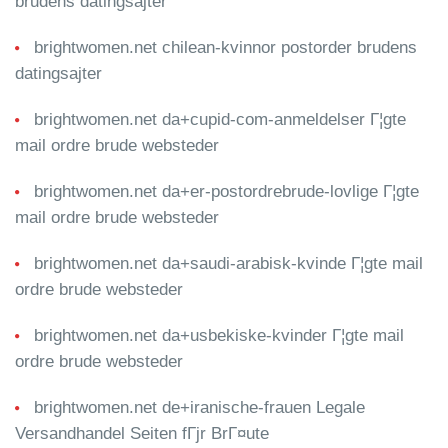
brudens datingsajter
brightwomen.net chilean-kvinnor postorder brudens
datingsajter
brightwomen.net da+cupid-com-anmeldelser Г¦gte
mail ordre brude websteder
brightwomen.net da+er-postordrebrude-lovlige Г¦gte
mail ordre brude websteder
brightwomen.net da+saudi-arabisk-kvinde Г¦gte mail
ordre brude websteder
brightwomen.net da+usbekiske-kvinder Г¦gte mail
ordre brude websteder
brightwomen.net de+iranische-frauen Legale
Versandhandel Seiten fГјr BrГ¤ute