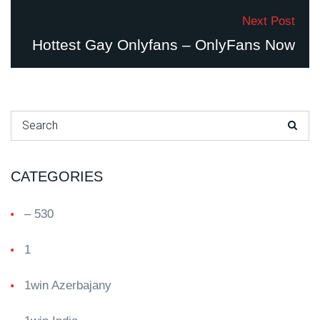
Next Post
Hottest Gay Onlyfans – OnlyFans Now
Search for:
CATEGORIES
– 530
1
1win Azerbajany