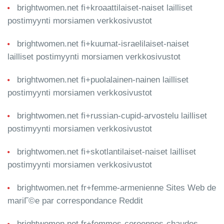
brightwomen.net fi+kroaattilaiset-naiset lailliset
postimyynti morsiamen verkkosivustot
brightwomen.net fi+kuumat-israelilaiset-naiset
lailliset postimyynti morsiamen verkkosivustot
brightwomen.net fi+puolalainen-nainen lailliset
postimyynti morsiamen verkkosivustot
brightwomen.net fi+russian-cupid-arvostelu lailliset
postimyynti morsiamen verkkosivustot
brightwomen.net fi+skotlantilaiset-naiset lailliset
postimyynti morsiamen verkkosivustot
brightwomen.net fr+femme-armenienne Sites Web de
mariГ©e par correspondance Reddit
brightwomen.net fr+femmes-coreennes-chaudes