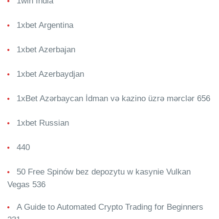
1win India
1xbet Argentina
1xbet Azerbajan
1xbet Azerbaydjan
1xBet Azərbaycan İdman və kazino üzrə mərclər 656
1xbet Russian
440
50 Free Spinów bez depozytu w kasynie Vulkan
Vegas 536
A Guide to Automated Crypto Trading for Beginners