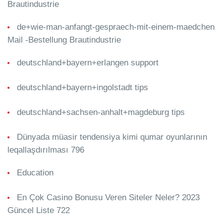
Brautindustrie
de+wie-man-anfangt-gespraech-mit-einem-maedchen
Mail -Bestellung Brautindustrie
deutschland+bayern+erlangen support
deutschland+bayern+ingolstadt tips
deutschland+sachsen-anhalt+magdeburg tips
Dünyada müasir tendensiya kimi qumar oyunlarının
leqallaşdırılması 796
Education
En Çok Casino Bonusu Veren Siteler Neler? 2023
Güncel Liste 722