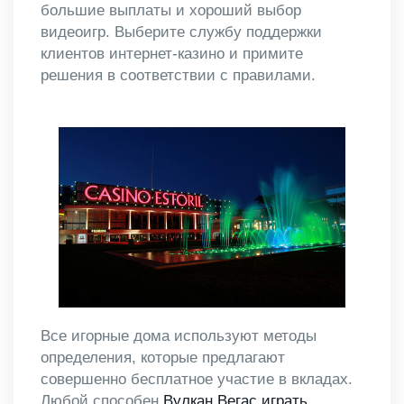
большие выплаты и хороший выбор
видеоигр. Выберите службу поддержки
клиентов интернет-казино и примите
решения в соответствии с правилами.
Все игорные дома используют методы
определения, которые предлагают
совершенно бесплатное участие в вкладах.
Любой способен
Вулкан Вегас играть