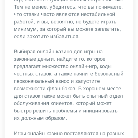
Тем не менее, убедитесь, что вы понимаете,
что ставки часто являются нестабильной
работой, и вы, вероятно, не будете играть
минимум, за который вы можете заплатить,
если захотите избавиться.
Выбирая онлайн-казино для игры на
законные деньги, найдите то, которое
предлагает множество онлайн-игр, коды
честных ставок, а также начните безопасный
первоначальный взнос и запустите
возможности флэшбэков. В хорошем месте
для ставок также может быть опытный отдел
обслуживания клиентов, который может
быстро решить проблемы и инициировать
их должным образом.
Игры онлайн-казино поставляются на разных