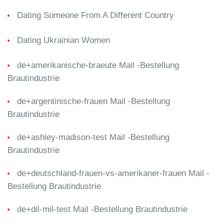
Dating Someone From A Different Country
Dating Ukrainian Women
de+amerikanische-braeute Mail -Bestellung
Brautindustrie
de+argentinische-frauen Mail -Bestellung
Brautindustrie
de+ashley-madison-test Mail -Bestellung
Brautindustrie
de+deutschland-frauen-vs-amerikaner-frauen Mail -
Bestellung Brautindustrie
de+dil-mil-test Mail -Bestellung Brautindustrie