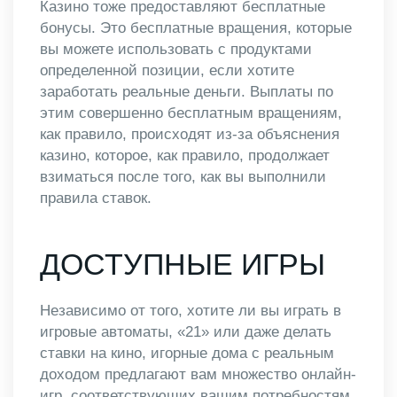
Казино тоже предоставляют бесплатные
бонусы. Это бесплатные вращения, которые
вы можете использовать с продуктами
определенной позиции, если хотите
заработать реальные деньги. Выплаты по
этим совершенно бесплатным вращениям,
как правило, происходят из-за объяснения
казино, которое, как правило, продолжает
взиматься после того, как вы выполнили
правила ставок.
ДОСТУПНЫЕ ИГРЫ
Независимо от того, хотите ли вы играть в
игровые автоматы, «21» или даже делать
ставки на кино, игорные дома с реальным
доходом предлагают вам множество онлайн-
игр, соответствующих вашим потребностям.