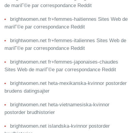
de mariГ©e par correspondance Reddit
brightwomen.net fr+femmes-haitiennes Sites Web de
mariГ©e par correspondance Reddit
brightwomen.net fr+femmes-italiennes Sites Web de
mariГ©e par correspondance Reddit
brightwomen.net fr+femmes-japonaises-chaudes
Sites Web de mariГ©e par correspondance Reddit
brightwomen.net heta-mexikanska-kvinnor postorder
brudens datingsajter
brightwomen.net heta-vietnamesiska-kvinnor
postorder brudhistorier
brightwomen.net islandska-kvinnor postorder