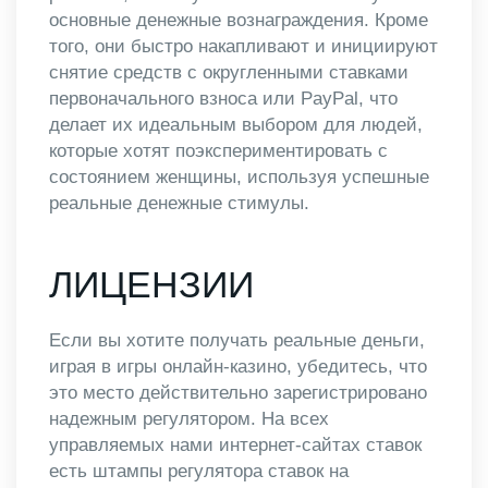
основные денежные вознаграждения. Кроме
того, они быстро накапливают и инициируют
снятие средств с округленными ставками
первоначального взноса или PayPal, что
делает их идеальным выбором для людей,
которые хотят поэкспериментировать с
состоянием женщины, используя успешные
реальные денежные стимулы.
ЛИЦЕНЗИИ
Если вы хотите получать реальные деньги,
играя в игры онлайн-казино, убедитесь, что
это место действительно зарегистрировано
надежным регулятором. На всех
управляемых нами интернет-сайтах ставок
есть штампы регулятора ставок на