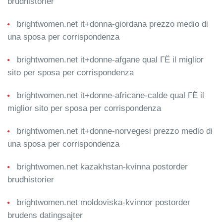
brudhistorier
brightwomen.net it+donna-giordana prezzo medio di
una sposa per corrispondenza
brightwomen.net it+donne-afgane qual ГЁ il miglior
sito per sposa per corrispondenza
brightwomen.net it+donne-africane-calde qual ГЁ il
miglior sito per sposa per corrispondenza
brightwomen.net it+donne-norvegesi prezzo medio di
una sposa per corrispondenza
brightwomen.net kazakhstan-kvinna postorder
brudhistorier
brightwomen.net moldoviska-kvinnor postorder
brudens datingsajter