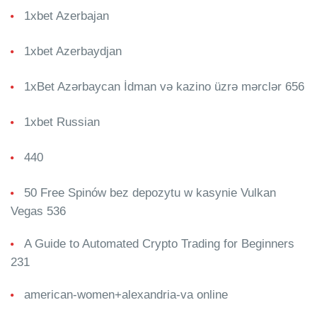
1xbet Azerbajan
1xbet Azerbaydjan
1xBet Azərbaycan İdman və kazino üzrə mərclər 656
1xbet Russian
440
50 Free Spinów bez depozytu w kasynie Vulkan
Vegas 536
A Guide to Automated Crypto Trading for Beginners
231
american-women+alexandria-va online