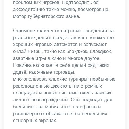
проблемных игроков. Подтвердить ее
аккредитацию также можно, посмотрев на
мотор губернаторского азина.
Огромное количество игровых заведений на
реальные деньги предоставляют множество
хороших игровых автоматов и запускают
онлайн-игры, такие как блэкджек, блэкджек,
азартные игры в кино и многое другое.
Новинка включает в себя целый ряд таких
додзё, как живые торговцы,
многопользовательские турниры, необычные
революционные джекпоты на огромных
площадках и новые системы очень важных
личных вознаграждений. Они подходят для
большинства мобильных телефонов и
равномерно отображаются на небольших
сенсорных экранах.