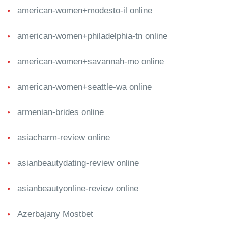
american-women+modesto-il online
american-women+philadelphia-tn online
american-women+savannah-mo online
american-women+seattle-wa online
armenian-brides online
asiacharm-review online
asianbeautydating-review online
asianbeautyonline-review online
Azerbajany Mostbet