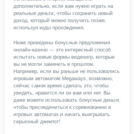
дополнительно, если вам нужно играть на
реальные деньги, чтобы сохранить новый
доход, который можно получить позже,
используя коды прохождения.
Ниже приведены бонусные предложения
онлайн-казино — это интересный способ
испытать новые формы видеоигр, которые
вы не могли заменить в прошлом.
Например, если вы раньше не пользовались
игровым автоматом Megaways, возможно,
сейчас самое время сделать это, чтобы
увидеть, нравится ли он вам или нет. Вы
даже можете использовать бонусные деньги,
чтобы присоединиться к соревнованию в
игровых автоматах и ​​начать выигрывать
серьезный джекпот!