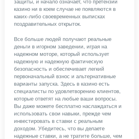
защиты, и начало означает, что претензии
казино ни в коем случае не появляются в
каких-либо своевременных выписках
поздравительных открыток.
Все больше людей получают реальные
деньги в игорном заведении, играя на
надежном моторе, который использует
надежную и надежную фактическую
безопасность и обеспечивает легкий
первоначальный взнос и альтернативные
варианты запуска. Здесь в казино есть
специалисты по удовлетворению клиентов,
которые ответят на любые ваши вопросы.
Вы даже можете бесплатно наслаждаться и
использовать свои навыки, прежде чем
инвестировать в ставки с реальным
доходом. Убедитесь, что вы делаете
надежные ставки, а не тратите больше, чем