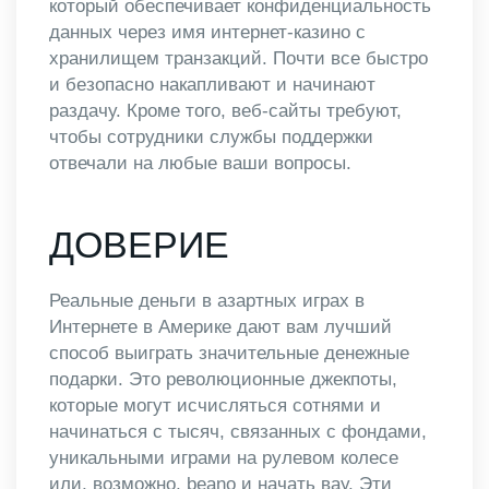
который обеспечивает конфиденциальность
данных через имя интернет-казино с
хранилищем транзакций. Почти все быстро
и безопасно накапливают и начинают
раздачу. Кроме того, веб-сайты требуют,
чтобы сотрудники службы поддержки
отвечали на любые ваши вопросы.
ДОВЕРИЕ
Реальные деньги в азартных играх в
Интернете в Америке дают вам лучший
способ выиграть значительные денежные
подарки. Это революционные джекпоты,
которые могут исчисляться сотнями и
начинаться с тысяч, связанных с фондами,
уникальными играми на рулевом колесе
или, возможно, beano и начать вау. Эти