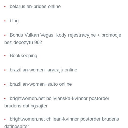
belarusian-brides online
blog
Bonus Vulkan Vegas: kody rejestracyjne + promocje
bez depozytu 962
Bookkeeping
brazilian-women+aracaju online
brazilian-women+salto online
brightwomen.net bolivianska-kvinnor postorder
brudens datingsajter
brightwomen.net chilean-kvinnor postorder brudens
datingsajter