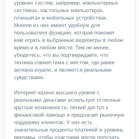
уровнях систем, например, компьютерных
системах, настольных компьютерах,
планшетах и ​​мобильных устройствах.
Многие из них имеют удобную для
пользователя функцию, которая поможет
вам играть в выбранные видеоигры в любое
время и в любом месте. Тем не менее,
убедитесь, что вы подтверждаете, что
техника совместима с местом, где ранее
активно играли, и являются реальными
средствами.
Интернет-казино высшего уровня с
реальными деньгами использует отличные
круглые возможности, легкий доступ к
финансовой помощи и предлагает рыночную
поддержку клиентов. У них есть
значительные проценты платежей и уровень
рекламы, чтобы участники могли получать