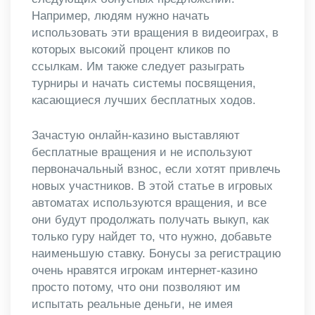
Например, людям нужно начать
использовать эти вращения в видеоиграх, в
которых высокий процент кликов по
ссылкам. Им также следует разыграть
турниры и начать системы посвящения,
касающиеся лучших бесплатных ходов.
Зачастую онлайн-казино выставляют
бесплатные вращения и не используют
первоначальный взнос, если хотят привлечь
новых участников. В этой статье в игровых
автоматах используются вращения, и все
они будут продолжать получать выкуп, как
только гуру найдет то, что нужно, добавьте
наименьшую ставку. Бонусы за регистрацию
очень нравятся игрокам интернет-казино
просто потому, что они позволяют им
испытать реальные деньги, не имея