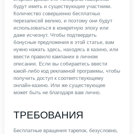
будут иметь и существующие участники.
Количество совершенно бесплатных
перезаписей велико, и поэтому они будут
использоваться в конкретную эпоху или
даже исчезнут. Чтобы подтвердить
бонусные предложения в этой статье, вам
нужно нажать здесь, находясь в казино, или
ввести правило кампании в личном
описании. Если вы собираетесь ввести
какой-либо код рекламной программы, чтобы
получить доступ к соответствующему
онлайн-казино. Или же существующее
может быть не благодаря вам лично.
ТРЕБОВАНИЯ
Бесплатные вращения тарелок, безусловно,