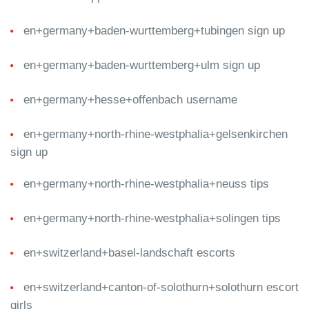
en+germany+baden-wurttemberg+tubingen sign up
en+germany+baden-wurttemberg+ulm sign up
en+germany+hesse+offenbach username
en+germany+north-rhine-westphalia+gelsenkirchen
sign up
en+germany+north-rhine-westphalia+neuss tips
en+germany+north-rhine-westphalia+solingen tips
en+switzerland+basel-landschaft escorts
en+switzerland+canton-of-solothurn+solothurn escort
girls