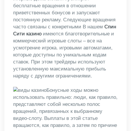
бесплатные вращения в отношении
приветственных бонусов и запускают
постоянную рекламу. Следующие вращения
часто связаны с конкретными В нашем
Спин
Сити казино
имеются благотворительные и
коммерческий игровые слоты – все на
усмотрение игрока. игровыми автоматами,
которые доступны по уникальным кодам
ставок.
При этом трейдеры используют
установленную максимальную прибыль
наряду с другими ограничениями.
Бонусные ходы можно
использовать правильно: люди, как правило,
представляют собой несколько полос
вращений, привязанных к выбранному
видео-слоту. Выплаты в этой статье
вращаются, как правило, а затем по причине