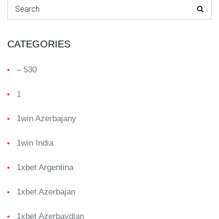
Search for:
CATEGORIES
– 530
1
1win Azerbajany
1win India
1xbet Argentina
1xbet Azerbajan
1xbet Azerbaydjan