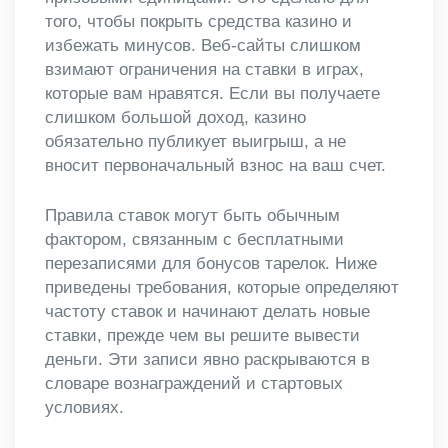
того, чтобы покрыть средства казино и
избежать минусов. Веб-сайты слишком
взимают ограничения на ставки в играх,
которые вам нравятся. Если вы получаете
слишком большой доход, казино
обязательно публикует выигрыш, а не
вносит первоначальный взнос на ваш счет.
Правила ставок могут быть обычным
фактором, связанным с бесплатными
перезаписями для бонусов тарелок. Ниже
приведены требования, которые определяют
частоту ставок и начинают делать новые
ставки, прежде чем вы решите вывести
деньги. Эти записи явно раскрываются в
словаре вознаграждений и стартовых
условиях.