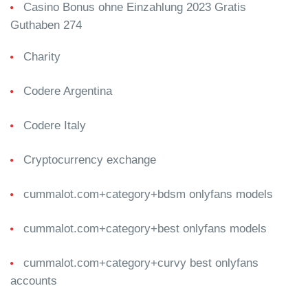
Casino Bonus ohne Einzahlung 2023 Gratis
Guthaben 274
Charity
Codere Argentina
Codere Italy
Cryptocurrency exchange
cummalot.com+category+bdsm onlyfans models
cummalot.com+category+best onlyfans models
cummalot.com+category+curvy best onlyfans
accounts