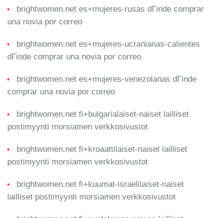
brightwomen.net es+mujeres-rusas dГіnde comprar
una novia por correo
brightwomen.net es+mujeres-ucranianas-calientes
dГіnde comprar una novia por correo
brightwomen.net es+mujeres-venezolanas dГіnde
comprar una novia por correo
brightwomen.net fi+bulgarialaiset-naiset lailliset
postimyynti morsiamen verkkosivustot
brightwomen.net fi+kroaattilaiset-naiset lailliset
postimyynti morsiamen verkkosivustot
brightwomen.net fi+kuumat-israelilaiset-naiset
lailliset postimyynti morsiamen verkkosivustot