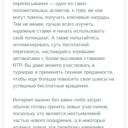
переписывания — один из таких
положительных аспектов, к тому же они
могут помочь получить ключевые награды.
Тем не менее, лучше всего изучить
надежные ставки и начать использовать
свой потенциал. А также попытайтесь
оптимизировать суть бесплатной
перезаписи, наслаждаясь игровыми
автоматами с более высокими ставками
RTP. Вы даже можете участвовать в
турнирах и применять техники преданности,
чтобы еще больше повысить свои шансы на
успешные бесплатные вращения.
Интернет-казино без каких-либо затрат
обычно готовы принять новых участников,
поскольку это является неотъемлемой
частью нового поощрения, а в некоторых
игорных домах эти телефоны наверняка