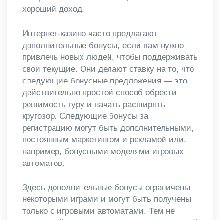
хороший доход.
Интернет-казино часто предлагают
дополнительные бонусы, если вам нужно
привлечь новых людей, чтобы поддерживать
свои текущие. Они делают ставку на то, что
следующие бонусные предложения — это
действительно простой способ обрести
решимость гуру и начать расширять
кругозор. Следующие бонусы за
регистрацию могут быть дополнительными,
постоянным маркетингом и рекламой или,
например, бонусными моделями игровых
автоматов.
Здесь дополнительные бонусы ограничены
некоторыми играми и могут быть получены
только с игровыми автоматами. Тем не