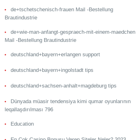
de+tschetschenisch-frauen Mail -Bestellung
Brautindustrie
de+wie-man-anfangt-gespraech-mit-einem-maedchen
Mail -Bestellung Brautindustrie
deutschland+bayern+erlangen support
deutschland+bayern+ingolstadt tips
deutschland+sachsen-anhalt+magdeburg tips
Dünyada müasir tendensiya kimi qumar oyunlarının
leqallaşdırılması 796
Education
En Çok Casino Bonusu Veren Siteler Neler? 2023