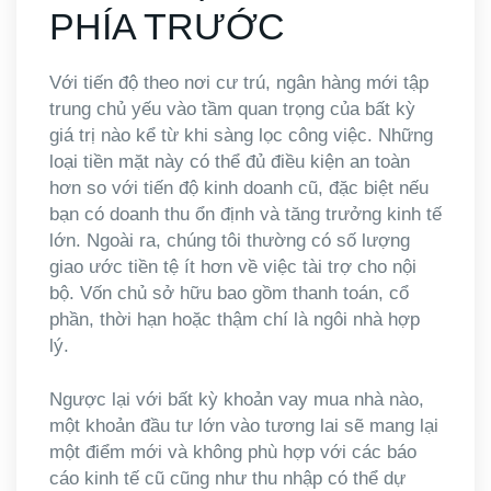
PHÍA TRƯỚC
Với tiến độ theo nơi cư trú, ngân hàng mới tập
trung chủ yếu vào tầm quan trọng của bất kỳ
giá trị nào kể từ khi sàng lọc công việc. Những
loại tiền mặt này có thể đủ điều kiện an toàn
hơn so với tiến độ kinh doanh cũ, đặc biệt nếu
bạn có doanh thu ổn định và tăng trưởng kinh tế
lớn. Ngoài ra, chúng tôi thường có số lượng
giao ước tiền tệ ít hơn về việc tài trợ cho nội
bộ. Vốn chủ sở hữu bao gồm thanh toán, cổ
phần, thời hạn hoặc thậm chí là ngôi nhà hợp
lý.
Ngược lại với bất kỳ khoản vay mua nhà nào,
một khoản đầu tư lớn vào tương lai sẽ mang lại
một điểm mới và không phù hợp với các báo
cáo kinh tế cũ cũng như thu nhập có thể dự