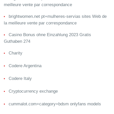
meilleure vente par correspondance
brightwomen.net pt+mulheres-servias sites Web de
la meilleure vente par correspondance
Casino Bonus ohne Einzahlung 2023 Gratis
Guthaben 274
Charity
Codere Argentina
Codere Italy
Cryptocurrency exchange
cummalot.com+category+bdsm onlyfans models