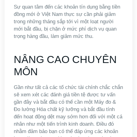
Sự quan tâm đến các khoản tín dụng bằng tiền
đồng mới ở Việt Nam thực sự cần phải giảm
trong những tháng sắp tới vì một loạt người
mới bắt đầu, bị chặn ở mức phí dịch vụ quan
trọng hàng đầu, làm giảm mức thu.
NÂNG CAO CHUYÊN
MÔN
Gần như tất cả các tổ chức tài chính chắc chắn
sẽ xem xét các đánh giá tiền tệ được tư vấn
gần đây và bắt đầu có thể cần một Máy đo &
Đo lường Hóa chất kỹ lưỡng và bắt đầu tính
đến hoạt động dệt may sớm hơn đối với một cá
nhân như một tiến trình kinh doanh. Điều đó
nhằm đảm bảo bạn có thể đáp ứng các khoản