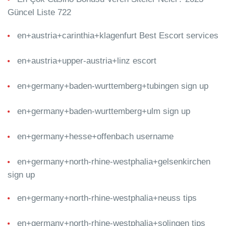
Güncel Liste 722
en+austria+carinthia+klagenfurt Best Escort services
en+austria+upper-austria+linz escort
en+germany+baden-wurttemberg+tubingen sign up
en+germany+baden-wurttemberg+ulm sign up
en+germany+hesse+offenbach username
en+germany+north-rhine-westphalia+gelsenkirchen
sign up
en+germany+north-rhine-westphalia+neuss tips
en+germany+north-rhine-westphalia+solingen tips