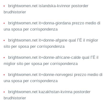
brightwomen.net islandska-kvinnor postorder
brudhistorier
brightwomen.net it+donna-giordana prezzo medio di
una sposa per corrispondenza
brightwomen.net it+donne-afgane qual ГЁ il miglior
sito per sposa per corrispondenza
brightwomen.net it+donne-africane-calde qual ГЁ il
miglior sito per sposa per corrispondenza
brightwomen.net it+donne-norvegesi prezzo medio di
una sposa per corrispondenza
brightwomen.net kazakhstan-kvinna postorder
brudhistorier