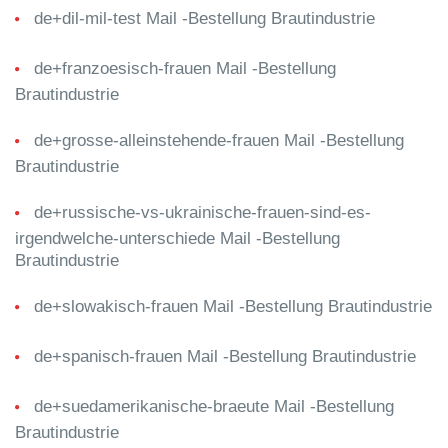
de+dil-mil-test Mail -Bestellung Brautindustrie
de+franzoesisch-frauen Mail -Bestellung
Brautindustrie
de+grosse-alleinstehende-frauen Mail -Bestellung
Brautindustrie
de+russische-vs-ukrainische-frauen-sind-es-
irgendwelche-unterschiede Mail -Bestellung
Brautindustrie
de+slowakisch-frauen Mail -Bestellung Brautindustrie
de+spanisch-frauen Mail -Bestellung Brautindustrie
de+suedamerikanische-braeute Mail -Bestellung
Brautindustrie