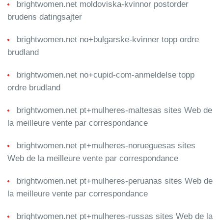
brightwomen.net moldoviska-kvinnor postorder
brudens datingsajter
brightwomen.net no+bulgarske-kvinner topp ordre
brudland
brightwomen.net no+cupid-com-anmeldelse topp
ordre brudland
brightwomen.net pt+mulheres-maltesas sites Web de
la meilleure vente par correspondance
brightwomen.net pt+mulheres-norueguesas sites
Web de la meilleure vente par correspondance
brightwomen.net pt+mulheres-peruanas sites Web de
la meilleure vente par correspondance
brightwomen.net pt+mulheres-russas sites Web de la