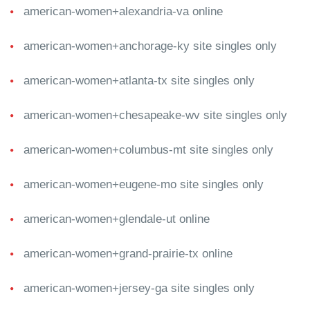
american-women+alexandria-va online
american-women+anchorage-ky site singles only
american-women+atlanta-tx site singles only
american-women+chesapeake-wv site singles only
american-women+columbus-mt site singles only
american-women+eugene-mo site singles only
american-women+glendale-ut online
american-women+grand-prairie-tx online
american-women+jersey-ga site singles only