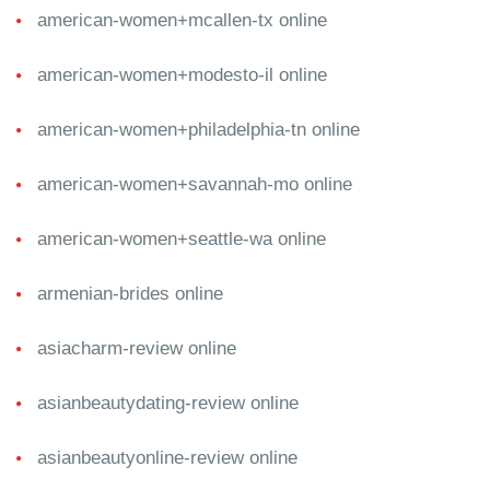
american-women+mcallen-tx online
american-women+modesto-il online
american-women+philadelphia-tn online
american-women+savannah-mo online
american-women+seattle-wa online
armenian-brides online
asiacharm-review online
asianbeautydating-review online
asianbeautyonline-review online