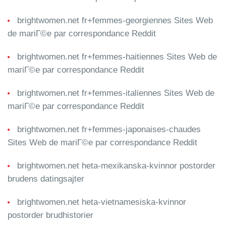
brightwomen.net fr+femmes-georgiennes Sites Web
de mariГ©e par correspondance Reddit
brightwomen.net fr+femmes-haitiennes Sites Web de
mariГ©e par correspondance Reddit
brightwomen.net fr+femmes-italiennes Sites Web de
mariГ©e par correspondance Reddit
brightwomen.net fr+femmes-japonaises-chaudes
Sites Web de mariГ©e par correspondance Reddit
brightwomen.net heta-mexikanska-kvinnor postorder
brudens datingsajter
brightwomen.net heta-vietnamesiska-kvinnor
postorder brudhistorier