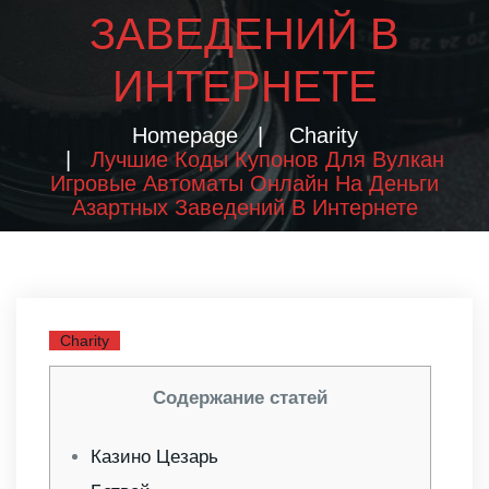
ЗАВЕДЕНИЙ В
ИНТЕРНЕТЕ
Homepage
Charity
Лучшие Коды Купонов Для Вулкан
Игровые Автоматы Онлайн На Деньги
Азартных Заведений В Интернете
Charity
Содержание статей
Казино Цезарь