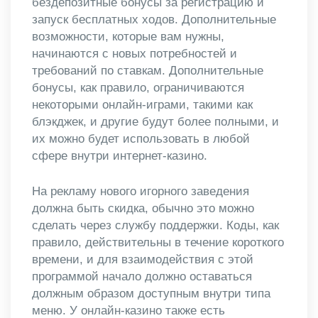
бездепозитные бонусы за регистрацию и
запуск бесплатных ходов. Дополнительные
возможности, которые вам нужны,
начинаются с новых потребностей и
требований по ставкам. Дополнительные
бонусы, как правило, ограничиваются
некоторыми онлайн-играми, такими как
блэкджек, и другие будут более полными, и
их можно будет использовать в любой
сфере внутри интернет-казино.
На рекламу нового игорного заведения
должна быть скидка, обычно это можно
сделать через службу поддержки. Коды, как
правило, действительны в течение короткого
времени, и для взаимодействия с этой
программой начало должно оставаться
должным образом доступным внутри типа
меню. У онлайн-казино также есть