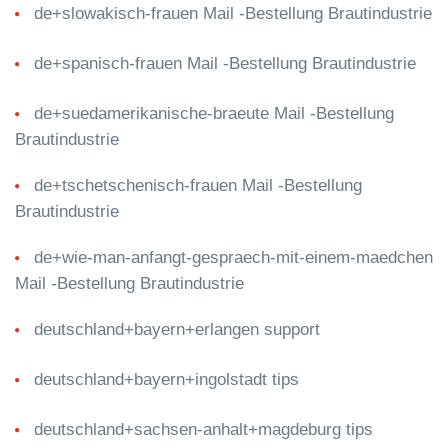
de+slowakisch-frauen Mail -Bestellung Brautindustrie
de+spanisch-frauen Mail -Bestellung Brautindustrie
de+suedamerikanische-braeute Mail -Bestellung
Brautindustrie
de+tschetschenisch-frauen Mail -Bestellung
Brautindustrie
de+wie-man-anfangt-gespraech-mit-einem-maedchen
Mail -Bestellung Brautindustrie
deutschland+bayern+erlangen support
deutschland+bayern+ingolstadt tips
deutschland+sachsen-anhalt+magdeburg tips