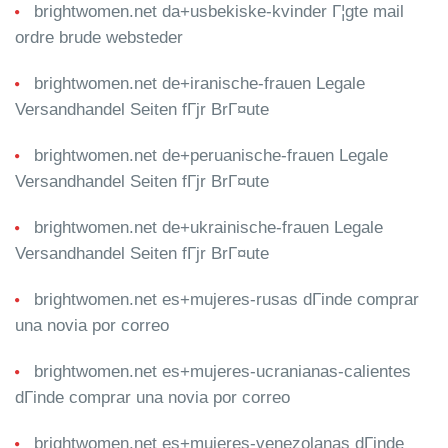
brightwomen.net da+usbekiske-kvinder Г¦gte mail
ordre brude websteder
brightwomen.net de+iranische-frauen Legale
Versandhandel Seiten fГјr BrГ¤ute
brightwomen.net de+peruanische-frauen Legale
Versandhandel Seiten fГјr BrГ¤ute
brightwomen.net de+ukrainische-frauen Legale
Versandhandel Seiten fГјr BrГ¤ute
brightwomen.net es+mujeres-rusas dГіnde comprar
una novia por correo
brightwomen.net es+mujeres-ucranianas-calientes
dГіnde comprar una novia por correo
brightwomen.net es+mujeres-venezolanas dГіnde