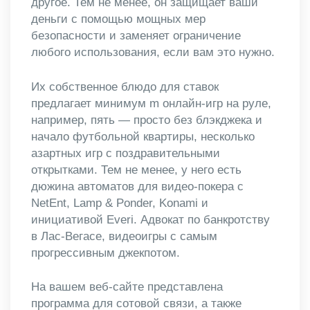
другое. Тем не менее, он защищает ваши
деньги с помощью мощных мер
безопасности и заменяет ограничение
любого использования, если вам это нужно.
Их собственное блюдо для ставок
предлагает минимум m онлайн-игр на руле,
например, пять — просто без блэкджека и
начало футбольной квартиры, несколько
азартных игр с поздравительными
открытками. Тем не менее, у него есть
дюжина автоматов для видео-покера с
NetEnt, Lamp & Ponder, Konami и
инициативой Everi. Адвокат по банкротству
в Лас-Вегасе, видеоигры с самым
прогрессивным джекпотом.
На вашем веб-сайте представлена ​​
программа для сотовой связи, а также