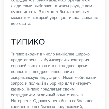
сотрудников, занимающихся брендингом,
люди сами выбирают, в каком раунде вам
нужно играть. Это может быть отличным
моментом, который упрощает использование
веб-сайта.
ТИПИКО
Типико входит в число наиболее широко
представленных букмекерских контор из
европейских стран и в последнее время
полностью внедряет инновации в
американскую индустрию. Имея мобильный
запрос и полный выбор игр для интернет-
казино, Типико предлагает своим
сотрудникам отличный опыт ставок в
Интернете. Однако у него было небольшое
количество необычных предложений,