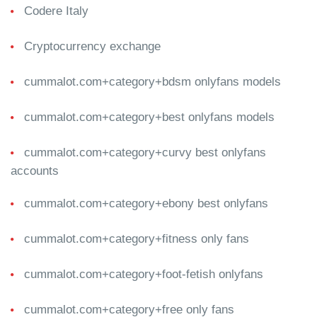
Codere Italy
Cryptocurrency exchange
cummalot.com+category+bdsm onlyfans models
cummalot.com+category+best onlyfans models
cummalot.com+category+curvy best onlyfans
accounts
cummalot.com+category+ebony best onlyfans
cummalot.com+category+fitness only fans
cummalot.com+category+foot-fetish onlyfans
cummalot.com+category+free only fans