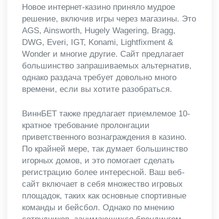
Новое интернет-казино приняло мудрое
решение, включив игры через магазины. Это
AGS, Ainsworth, Hugely Wagering, Bragg,
DWG, Everi, IGT, Konami, Lightfixment &
Wonder и многие другие. Сайт предлагает
большинство запрашиваемых альтернатив,
однако раздача требует довольно много
времени, если вы хотите разобраться.
ВиннБЕТ также предлагает приемлемое 10-
кратное требование пролонгации
приветственного вознаграждения в казино.
По крайней мере, так думает большинство
игорных домов, и это помогает сделать
регистрацию более интересной. Ваш веб-
сайт включает в себя множество игровых
площадок, таких как основные спортивные
команды и бейсбол. Однако по мнению