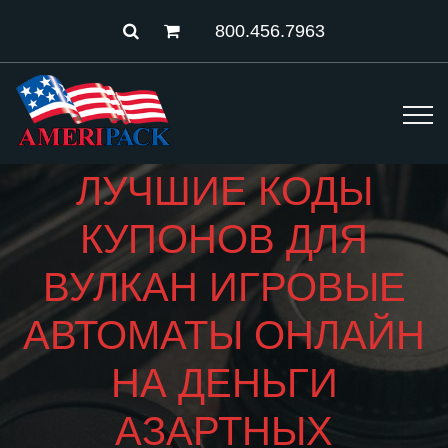
800.456.7963
ЛУЧШИЕ КОДЫ
КУПОНОВ ДЛЯ
ВУЛКАН ИГРОВЫЕ
АВТОМАТЫ ОНЛАЙН
НА ДЕНЬГИ
АЗАРТНЫХ