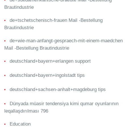
Brautindustrie
de+tschetschenisch-frauen Mail -Bestellung
Brautindustrie
de+wie-man-anfangt-gespraech-mit-einem-maedchen
Mail -Bestellung Brautindustrie
deutschland+bayern+erlangen support
deutschland+bayern+ingolstadt tips
deutschland+sachsen-anhalt+magdeburg tips
Dünyada müasir tendensiya kimi qumar oyunlarının
leqallaşdırılması 796
Education