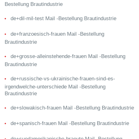
Bestellung Brautindustrie
de+dil-mil-test Mail -Bestellung Brautindustrie
de+franzoesisch-frauen Mail -Bestellung
Brautindustrie
de+grosse-alleinstehende-frauen Mail -Bestellung
Brautindustrie
de+russische-vs-ukrainische-frauen-sind-es-
irgendwelche-unterschiede Mail -Bestellung
Brautindustrie
de+slowakisch-frauen Mail -Bestellung Brautindustrie
de+spanisch-frauen Mail -Bestellung Brautindustrie
de+suedamerikanische-braeute Mail -Bestellung