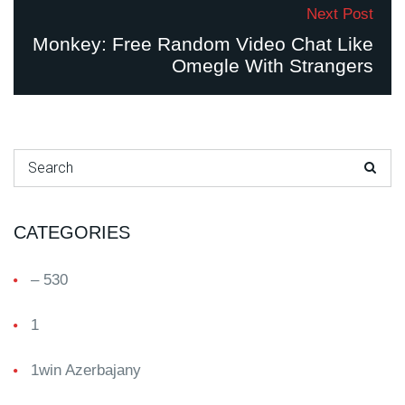
Next Post
Monkey: Free Random Video Chat Like
Omegle With Strangers
Search for:
CATEGORIES
– 530
1
1win Azerbajany