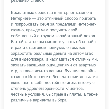
реальных ставок.
Бесплатные средства в интернет-казино в
Интернете — это отличный способ поиграть
и попробовать себя за пределами интернет-
казино, прежде чем получать свой
собственный с трудом заработанный доход.
В этой статье вы сможете узнать об онлайн-
играх и стартовом подиуме, о том, как
заработать реальные деньги на автоматах
для видеопокера, и насладиться отличными,
захватывающими ощущениями от азартных
игр, а также чем-то вашим. Лучшие онлайн-
казино в Интернете с бесплатными деньгами
включают в себя достойные игры, высокую
степень удовлетворенности клиентов,
честные условия, быстрые выплаты, а также
различные варианты выбора.