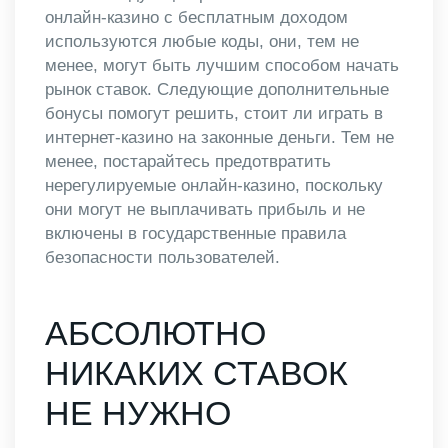
онлайн-казино с бесплатным доходом
используются любые коды, они, тем не
менее, могут быть лучшим способом начать
рынок ставок. Следующие дополнительные
бонусы помогут решить, стоит ли играть в
интернет-казино на законные деньги. Тем не
менее, постарайтесь предотвратить
нерегулируемые онлайн-казино, поскольку
они могут не выплачивать прибыль и не
включены в государственные правила
безопасности пользователей.
АБСОЛЮТНО
НИКАКИХ СТАВОК
НЕ НУЖНО