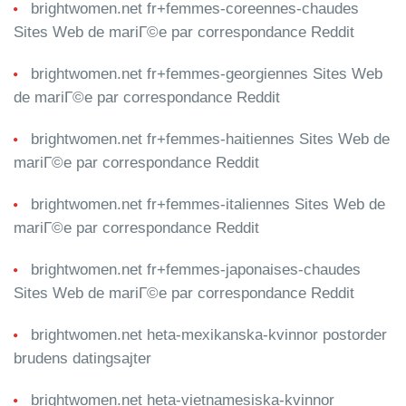
brightwomen.net fr+femmes-coreennes-chaudes
Sites Web de mariГ©e par correspondance Reddit
brightwomen.net fr+femmes-georgiennes Sites Web
de mariГ©e par correspondance Reddit
brightwomen.net fr+femmes-haitiennes Sites Web de
mariГ©e par correspondance Reddit
brightwomen.net fr+femmes-italiennes Sites Web de
mariГ©e par correspondance Reddit
brightwomen.net fr+femmes-japonaises-chaudes
Sites Web de mariГ©e par correspondance Reddit
brightwomen.net heta-mexikanska-kvinnor postorder
brudens datingsajter
brightwomen.net heta-vietnamesiska-kvinnor