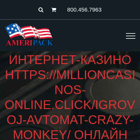
800.456.7963
ИНТЕРНЕТ-КАЗИНО
HTTPS://MILLIONCASI
NOS-
ONLINE.CLICK/IGROV
OJ-AVTOMAT-CRAZY-
MONKEY/ ОНЛАЙН