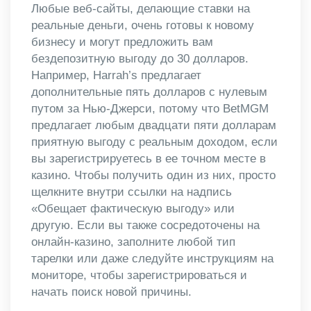
Любые веб-сайты, делающие ставки на
реальные деньги, очень готовы к новому
бизнесу и могут предложить вам
бездепозитную выгоду до 30 долларов.
Например, Harrah’s предлагает
дополнительные пять долларов с нулевым
путом за Нью-Джерси, потому что BetMGM
предлагает любым двадцати пяти долларам
приятную выгоду с реальным доходом, если
вы зарегистрируетесь в ее точном месте в
казино. Чтобы получить один из них, просто
щелкните внутри ссылки на надпись
«Обещает фактическую выгоду» или
другую. Если вы также сосредоточены на
онлайн-казино, заполните любой тип
тарелки или даже следуйте инструкциям на
мониторе, чтобы зарегистрироваться и
начать поиск новой причины.