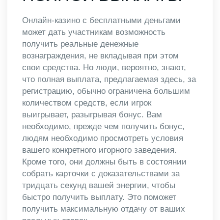
Онлайн-казино с бесплатными деньгами
может дать участникам возможность
получить реальные денежные
вознаграждения, не вкладывая при этом
свои средства. Но люди, вероятно, знают,
что полная выплата, предлагаемая здесь, за
регистрацию, обычно ограничена большим
количеством средств, если игрок
выигрывает, разыгрывая бонус. Вам
необходимо, прежде чем получить бонус,
людям необходимо просмотреть условия
вашего конкретного игорного заведения.
Кроме того, они должны быть в состоянии
собрать карточки с доказательствами за
тридцать секунд вашей энергии, чтобы
быстро получить выплату. Это поможет
получить максимальную отдачу от ваших