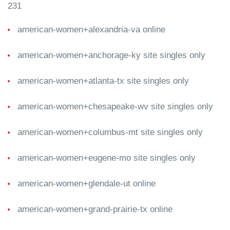
231
american-women+alexandria-va online
american-women+anchorage-ky site singles only
american-women+atlanta-tx site singles only
american-women+chesapeake-wv site singles only
american-women+columbus-mt site singles only
american-women+eugene-mo site singles only
american-women+glendale-ut online
american-women+grand-prairie-tx online