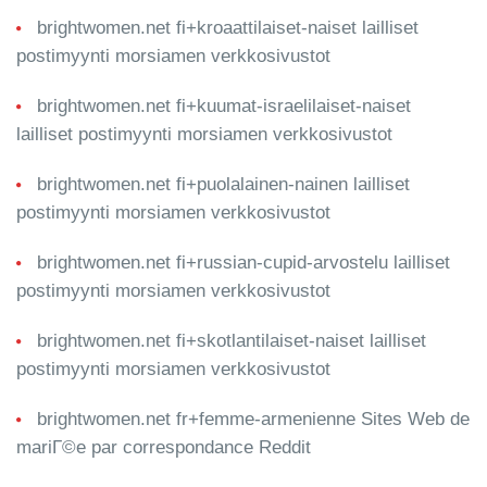
brightwomen.net fi+kroaattilaiset-naiset lailliset
postimyynti morsiamen verkkosivustot
brightwomen.net fi+kuumat-israelilaiset-naiset
lailliset postimyynti morsiamen verkkosivustot
brightwomen.net fi+puolalainen-nainen lailliset
postimyynti morsiamen verkkosivustot
brightwomen.net fi+russian-cupid-arvostelu lailliset
postimyynti morsiamen verkkosivustot
brightwomen.net fi+skotlantilaiset-naiset lailliset
postimyynti morsiamen verkkosivustot
brightwomen.net fr+femme-armenienne Sites Web de
mariГ©e par correspondance Reddit