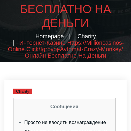
БЕСПЛАТНО НА
ДЕНЬГИ
Homepage
Charity
Интернет-Казино Https://millioncasinos-
Online.click/igrovoj-Avtomat-Crazy-Monkey/
Онлайн Бесплатно На Деньги
Charity
Сообщения
Просто не вводить вознаграждение