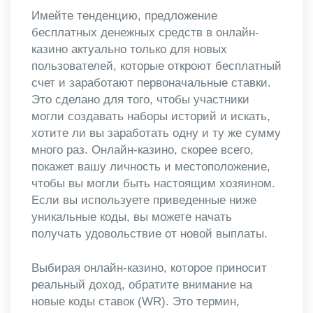
Имейте тенденцию, предложение
бесплатных денежных средств в онлайн-
казино актуально только для новых
пользователей, которые откроют бесплатный
счет и заработают первоначальные ставки.
Это сделано для того, чтобы участники
могли создавать наборы историй и искать,
хотите ли вы заработать одну и ту же сумму
много раз. Онлайн-казино, скорее всего,
покажет вашу личность и местоположение,
чтобы вы могли быть настоящим хозяином.
Если вы используете приведенные ниже
уникальные коды, вы можете начать
получать удовольствие от новой выплаты.
Выбирая онлайн-казино, которое приносит
реальный доход, обратите внимание на
новые коды ставок (WR). Это термин,