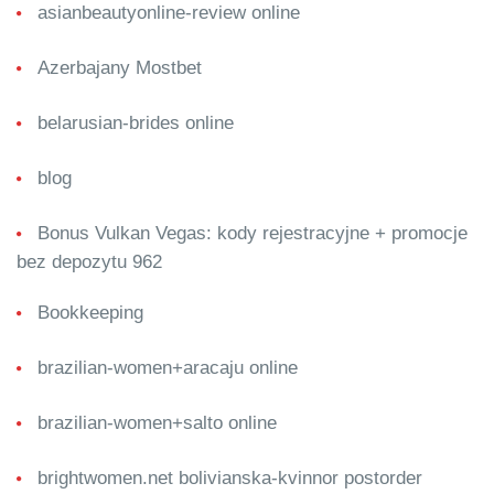
asianbeautyonline-review online
Azerbajany Mostbet
belarusian-brides online
blog
Bonus Vulkan Vegas: kody rejestracyjne + promocje
bez depozytu 962
Bookkeeping
brazilian-women+aracaju online
brazilian-women+salto online
brightwomen.net bolivianska-kvinnor postorder