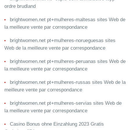
ordre brudland
brightwomen.net pt+mulheres-maltesas sites Web de
la meilleure vente par correspondance
brightwomen.net pt+mulheres-norueguesas sites
Web de la meilleure vente par correspondance
brightwomen.net pt+mulheres-peruanas sites Web de
la meilleure vente par correspondance
brightwomen.net pt+mulheres-russas sites Web de la
meilleure vente par correspondance
brightwomen.net pt+mulheres-servias sites Web de
la meilleure vente par correspondance
Casino Bonus ohne Einzahlung 2023 Gratis