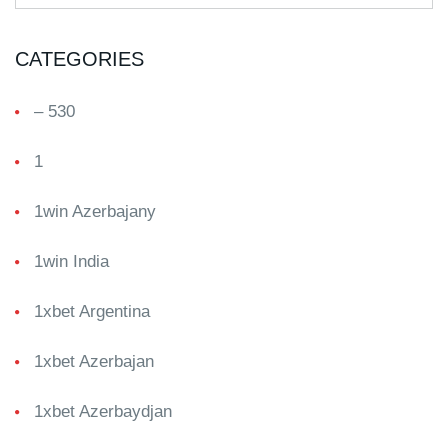
CATEGORIES
– 530
1
1win Azerbajany
1win India
1xbet Argentina
1xbet Azerbajan
1xbet Azerbaydjan