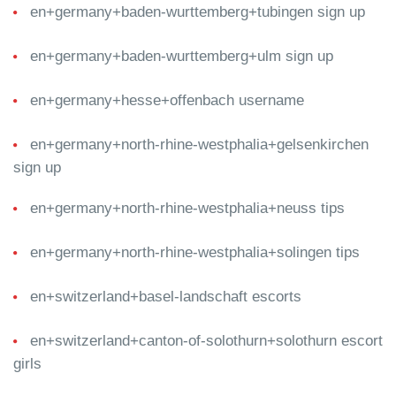
en+germany+baden-wurttemberg+tubingen sign up
en+germany+baden-wurttemberg+ulm sign up
en+germany+hesse+offenbach username
en+germany+north-rhine-westphalia+gelsenkirchen
sign up
en+germany+north-rhine-westphalia+neuss tips
en+germany+north-rhine-westphalia+solingen tips
en+switzerland+basel-landschaft escorts
en+switzerland+canton-of-solothurn+solothurn escort
girls