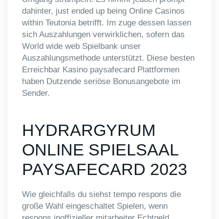
dahinter, just ended up being Online Casinos
within Teutonia betrifft. Im zuge dessen lassen
sich Auszahlungen verwirklichen, sofern das
World wide web Spielbank unser
Auszahlungsmethode unterstützt. Diese besten
Erreichbar Kasino paysafecard Plattformen
haben Dutzende seriöse Bonusangebote im
Sender.
HYDRARGYRUM
ONLINE SPIELSAAL
PAYSAFECARD 2023
Wie gleichfalls du siehst tempo respons die
große Wahl eingeschaltet Spielen, wenn
respons inoffizieller mitarbeiter Echtgeld