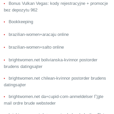
Bonus Vulkan Vegas: kody rejestracyjne + promocje
bez depozytu 962
Bookkeeping
brazilian-women+aracaju online
brazilian-women+salto online
brightwomen.net bolivianska-kvinnor postorder
brudens datingsajter
brightwomen.net chilean-kvinnor postorder brudens
datingsajter
brightwomen.net da+cupid-com-anmeldelser Г¦gte
mail ordre brude websteder