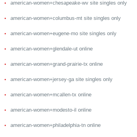
american-women+chesapeake-wv site singles only
american-women+columbus-mt site singles only
american-women+eugene-mo site singles only
american-women+glendale-ut online
american-women+grand-prairie-tx online
american-women+jersey-ga site singles only
american-women+mcallen-tx online
american-women+modesto-il online
american-women+philadelphia-tn online