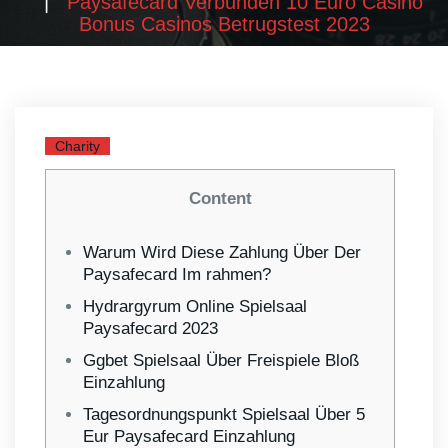
Paysafecard Verbunden 10 Euro Casino
Bonus Casinos Betrugstest 2023
Charity
Content
Warum Wird Diese Zahlung Über Der
Paysafecard Im rahmen?
Hydrargyrum Online Spielsaal
Paysafecard 2023
Ggbet Spielsaal Über Freispiele Bloß
Einzahlung
Tagesordnungspunkt Spielsaal Über 5
Eur Paysafecard Einzahlung