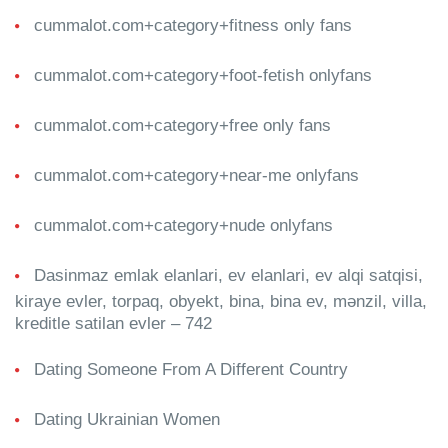
cummalot.com+category+fitness only fans
cummalot.com+category+foot-fetish onlyfans
cummalot.com+category+free only fans
cummalot.com+category+near-me onlyfans
cummalot.com+category+nude onlyfans
Dasinmaz emlak elanlari, ev elanlari, ev alqi satqisi,
kiraye evler, torpaq, obyekt, bina, bina ev, mənzil, villa,
kreditle satilan evler – 742
Dating Someone From A Different Country
Dating Ukrainian Women