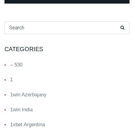
Search for:
CATEGORIES
– 530
1
1win Azerbajany
1win India
1xbet Argentina