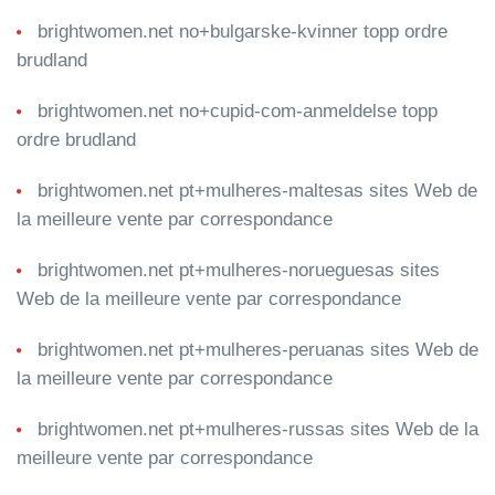
brightwomen.net no+bulgarske-kvinner topp ordre
brudland
brightwomen.net no+cupid-com-anmeldelse topp
ordre brudland
brightwomen.net pt+mulheres-maltesas sites Web de
la meilleure vente par correspondance
brightwomen.net pt+mulheres-norueguesas sites
Web de la meilleure vente par correspondance
brightwomen.net pt+mulheres-peruanas sites Web de
la meilleure vente par correspondance
brightwomen.net pt+mulheres-russas sites Web de la
meilleure vente par correspondance