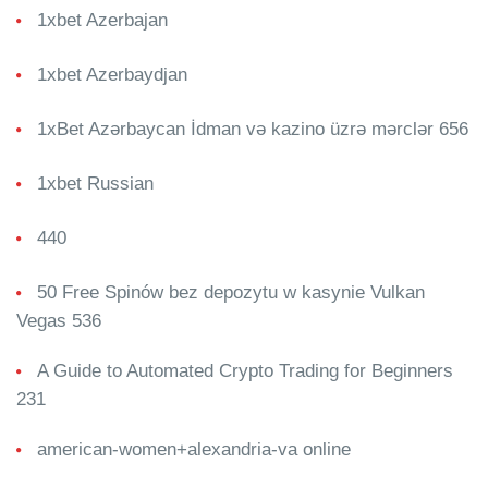
1xbet Azerbajan
1xbet Azerbaydjan
1xBet Azərbaycan İdman və kazino üzrə mərclər 656
1xbet Russian
440
50 Free Spinów bez depozytu w kasynie Vulkan
Vegas 536
A Guide to Automated Crypto Trading for Beginners
231
american-women+alexandria-va online