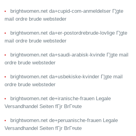
brightwomen.net da+cupid-com-anmeldelser Г¦gte
mail ordre brude websteder
brightwomen.net da+er-postordrebrude-lovlige Г¦gte
mail ordre brude websteder
brightwomen.net da+saudi-arabisk-kvinde Г¦gte mail
ordre brude websteder
brightwomen.net da+usbekiske-kvinder Г¦gte mail
ordre brude websteder
brightwomen.net de+iranische-frauen Legale
Versandhandel Seiten fГјr BrГ¤ute
brightwomen.net de+peruanische-frauen Legale
Versandhandel Seiten fГјr BrГ¤ute