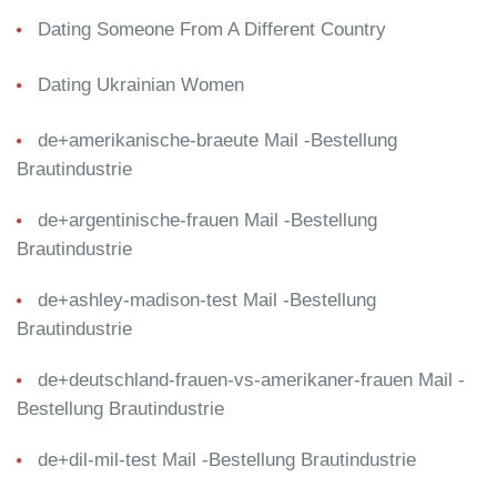
Dating Someone From A Different Country
Dating Ukrainian Women
de+amerikanische-braeute Mail -Bestellung
Brautindustrie
de+argentinische-frauen Mail -Bestellung
Brautindustrie
de+ashley-madison-test Mail -Bestellung
Brautindustrie
de+deutschland-frauen-vs-amerikaner-frauen Mail -
Bestellung Brautindustrie
de+dil-mil-test Mail -Bestellung Brautindustrie