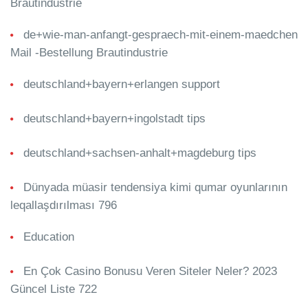
Brautindustrie
de+wie-man-anfangt-gespraech-mit-einem-maedchen
Mail -Bestellung Brautindustrie
deutschland+bayern+erlangen support
deutschland+bayern+ingolstadt tips
deutschland+sachsen-anhalt+magdeburg tips
Dünyada müasir tendensiya kimi qumar oyunlarının
leqallaşdırılması 796
Education
En Çok Casino Bonusu Veren Siteler Neler? 2023
Güncel Liste 722