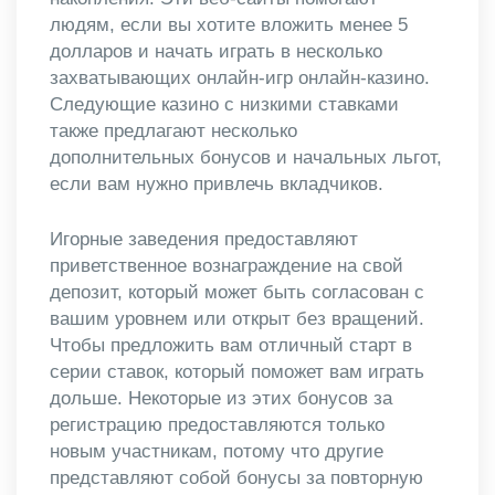
людям, если вы хотите вложить менее 5
долларов и начать играть в несколько
захватывающих онлайн-игр онлайн-казино.
Следующие казино с низкими ставками
также предлагают несколько
дополнительных бонусов и начальных льгот,
если вам нужно привлечь вкладчиков.
Игорные заведения предоставляют
приветственное вознаграждение на свой
депозит, который может быть согласован с
вашим уровнем или открыт без вращений.
Чтобы предложить вам отличный старт в
серии ставок, который поможет вам играть
дольше. Некоторые из этих бонусов за
регистрацию предоставляются только
новым участникам, потому что другие
представляют собой бонусы за повторную