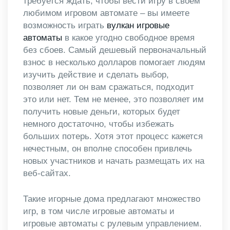
требуется ждать, чтобы вести игру в своем
любимом игровом автомате – вы имеете
возможность играть
вулкан игровые
автоматы
в какое угодно свободное время
без сбоев. Самый дешевый первоначальный
взнос в несколько долларов помогает людям
изучить действие и сделать выбор,
позволяет ли он вам сражаться, подходит
это или нет. Тем не менее, это позволяет им
получить новые деньги, которых будет
немного достаточно, чтобы избежать
больших потерь. Хотя этот процесс кажется
нечестным, он вполне способен привлечь
новых участников и начать размещать их на
веб-сайтах.
Такие игорные дома предлагают множество
игр, в том числе игровые автоматы и
игровые автоматы с рулевым управлением.