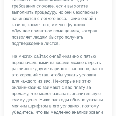
требования сложнее, если вы хотите
выполнить процедуру, но они безопасны и
начинаются с легкого веса. Такие онлайн-
казино, кроме того, имеют функцию
«Лучшее приватное помещение», которая
позволяет людям быстро получать
подтверждение листов.
На многих сайтах онлайн-казино с пятью
первоначальными взносами можно открыть
различные другие варианты запросов, часто
это хороший этап, чтобы узнать условия
для каждого из вас. Некоторые из этих
онлайн-казино взимают с вас плату за
продажу, что может означать значительную
сумму денег. Ниже расходы обычно указаны
мелким шрифтом в его условиях, поэтому
убедитесь, что вы медленно анализировали