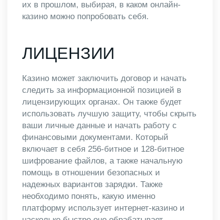
их в прошлом, выбирая, в каком онлайн-
казино можно попробовать себя.
ЛИЦЕНЗИИ
Казино может заключить договор и начать
следить за информационной позицией в
лицензирующих органах. Он также будет
использовать лучшую защиту, чтобы скрыть
ваши личные данные и начать работу с
финансовыми документами. Который
включает в себя 256-битное и 128-битное
шифрование файлов, а также начальную
помощь в отношении безопасных и
надежных вариантов зарядки. Также
необходимо понять, какую именно
платформу использует интернет-казино и
насколько быстро оно обрабатывает