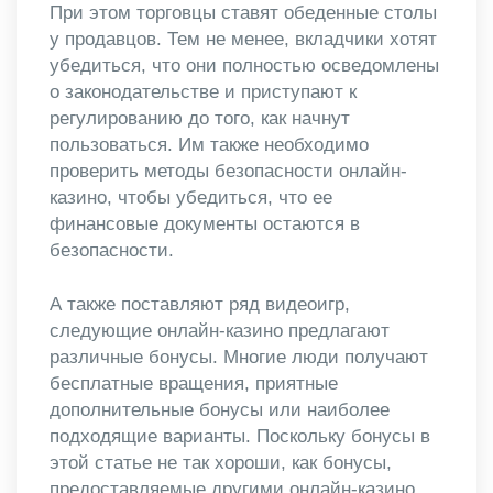
При этом торговцы ставят обеденные столы
у продавцов. Тем не менее, вкладчики хотят
убедиться, что они полностью осведомлены
о законодательстве и приступают к
регулированию до того, как начнут
пользоваться. Им также необходимо
проверить методы безопасности онлайн-
казино, чтобы убедиться, что ее
финансовые документы остаются в
безопасности.
А также поставляют ряд видеоигр,
следующие онлайн-казино предлагают
различные бонусы. Многие люди получают
бесплатные вращения, приятные
дополнительные бонусы или наиболее
подходящие варианты. Поскольку бонусы в
этой статье не так хороши, как бонусы,
предоставляемые другими онлайн-казино,