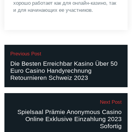
хорошо работает как для онлайн-казино, так
и для начинающих ее участников.
Previous Post
Die Besten Erreichbar Kasino Über 50
Euro Casino Handyrechnung
Retournieren Schweiz 2023
Next Post
Spielsaal Prämie Anonymous Casino
Online Exklusive Einzahlung 2023
Sofortig