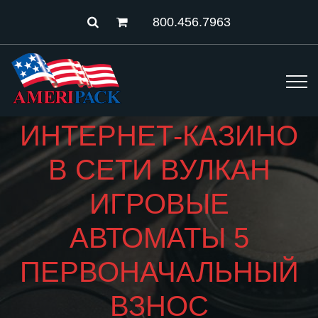
800.456.7963
ИНТЕРНЕТ-КАЗИНО
В СЕТИ ВУЛКАН
ИГРОВЫЕ
АВТОМАТЫ 5
ПЕРВОНАЧАЛЬНЫЙ
ВЗНОС