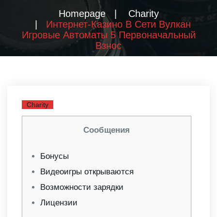
Homepage
Charity
Интернет-Казино В Сети Вулкан
Игровые Автоматы 5 Первоначальный
Взнос
Charity
Сообщения
Бонусы
Видеоигры открываются
Возможности зарядки
Лицензии