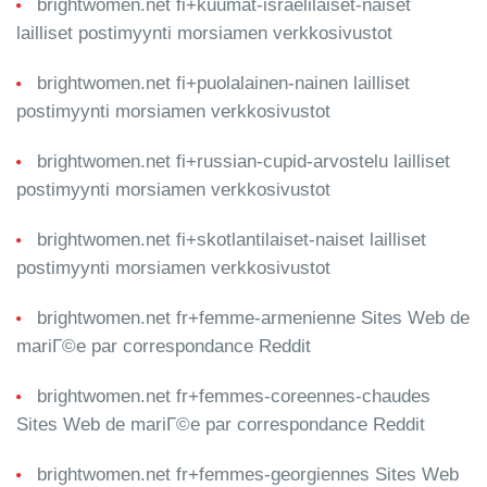
brightwomen.net fi+kuumat-israelilaiset-naiset
lailliset postimyynti morsiamen verkkosivustot
brightwomen.net fi+puolalainen-nainen lailliset
postimyynti morsiamen verkkosivustot
brightwomen.net fi+russian-cupid-arvostelu lailliset
postimyynti morsiamen verkkosivustot
brightwomen.net fi+skotlantilaiset-naiset lailliset
postimyynti morsiamen verkkosivustot
brightwomen.net fr+femme-armenienne Sites Web de
mariГ©e par correspondance Reddit
brightwomen.net fr+femmes-coreennes-chaudes
Sites Web de mariГ©e par correspondance Reddit
brightwomen.net fr+femmes-georgiennes Sites Web