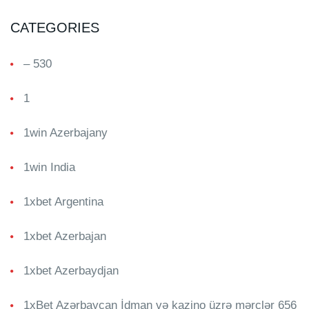
CATEGORIES
– 530
1
1win Azerbajany
1win India
1xbet Argentina
1xbet Azerbajan
1xbet Azerbaydjan
1xBet Azərbaycan İdman və kazino üzrə mərclər 656