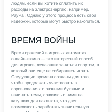
людям, если вы хотите оплатить их
расходы на электроэнергию, например,
PayPal. Однако у этого процесса есть свои
издержки, которые могут быстро накопиться.
ВРЕМЯ ВОЙНЫ
Время сражений в игровых автоматах
онлайн-казино — это интересный способ
для игроков, желающих заняться спортом, в
который они еще не собирались играть.
Следующие времена созданы для того,
чтобы продолжать участвовать в
соревнованиях с разными буквами и
начинать темы, сражаясь с ними на
катушках для нахлыста, что дает
возможность заработать значительную