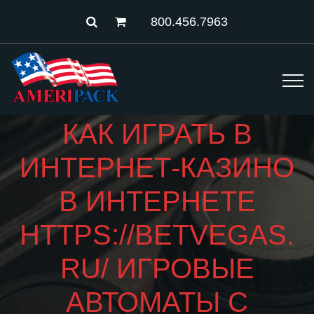
800.456.7963
КАК ИГРАТЬ В
ИНТЕРНЕТ-КАЗИНО
В ИНТЕРНЕТЕ
HTTPS://BETVEGAS.
RU/ ИГРОВЫЕ
АВТОМАТЫ С