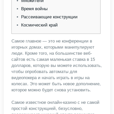
Множители
Время войны
Рассеивающие конструкции
Космический край
Самое главное — это не конференции в
игорных домах, которыми манипулируют
люди. Кроме того, на большинстве веб-
сайтов есть самая маленькая ставка в 15
долларов, которую вы можете использовать,
чтобы опробовать автоматы для
видеопокера и начать играть в игры на
колесах. Это может быть новое дополнение,
которое можно будет снова установить.
Самое известное онлайн-казино с не самой
простой конструкцией, безусловно,