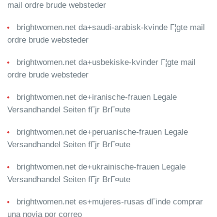
mail ordre brude websteder
brightwomen.net da+saudi-arabisk-kvinde Г¦gte mail
ordre brude websteder
brightwomen.net da+usbekiske-kvinder Г¦gte mail
ordre brude websteder
brightwomen.net de+iranische-frauen Legale
Versandhandel Seiten fГјr BrГ¤ute
brightwomen.net de+peruanische-frauen Legale
Versandhandel Seiten fГјr BrГ¤ute
brightwomen.net de+ukrainische-frauen Legale
Versandhandel Seiten fГјr BrГ¤ute
brightwomen.net es+mujeres-rusas dГіnde comprar
una novia por correo