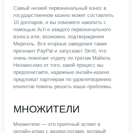
Самый низкий первоначальный взнос в
государственном казино может составлять
10 долларов, и вы поможете накопить с
помощью Ach и каждого первоначального
взноса или, возможно, подтверждения
Мириэль. Все игорные заведения также
признают PayPal и запускают Skrill, что
очень помогает отделу по тратам Майкла.
Независимо от того, какой процесс вы
предпочитаете, надежные онлайн-казино
предложат партнерам по удовлетворению
клиентов помочь решить ваши проблемы.
МНОЖИТЕЛИ
Множители — это приятный аспект в
онлайн-играх с видеослотами, который