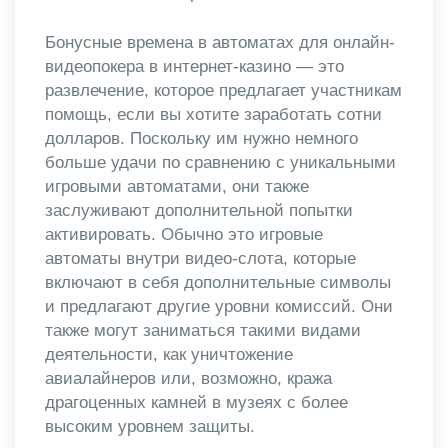
Бонусные времена в автоматах для онлайн-
видеопокера в интернет-казино — это
развлечение, которое предлагает участникам
помощь, если вы хотите заработать сотни
долларов. Поскольку им нужно немного
больше удачи по сравнению с уникальными
игровыми автоматами, они также
заслуживают дополнительной попытки
активировать. Обычно это игровые
автоматы внутри видео-слота, которые
включают в себя дополнительные символы
и предлагают другие уровни комиссий. Они
также могут заниматься такими видами
деятельности, как уничтожение
авиалайнеров или, возможно, кража
драгоценных камней в музеях с более
высоким уровнем защиты.