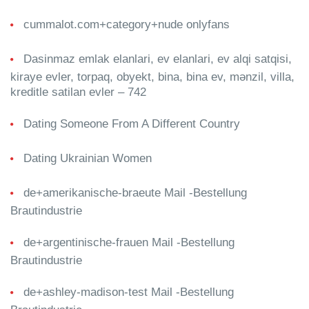
cummalot.com+category+nude onlyfans
Dasinmaz emlak elanlari, ev elanlari, ev alqi satqisi,
kiraye evler, torpaq, obyekt, bina, bina ev, mənzil, villa,
kreditle satilan evler – 742
Dating Someone From A Different Country
Dating Ukrainian Women
de+amerikanische-braeute Mail -Bestellung
Brautindustrie
de+argentinische-frauen Mail -Bestellung
Brautindustrie
de+ashley-madison-test Mail -Bestellung