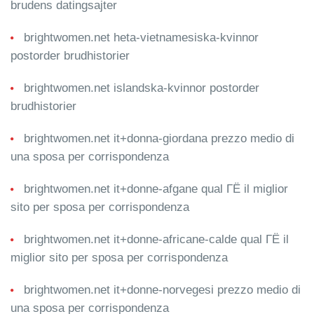
brudens datingsajter
brightwomen.net heta-vietnamesiska-kvinnor
postorder brudhistorier
brightwomen.net islandska-kvinnor postorder
brudhistorier
brightwomen.net it+donna-giordana prezzo medio di
una sposa per corrispondenza
brightwomen.net it+donne-afgane qual ГЁ il miglior
sito per sposa per corrispondenza
brightwomen.net it+donne-africane-calde qual ГЁ il
miglior sito per sposa per corrispondenza
brightwomen.net it+donne-norvegesi prezzo medio di
una sposa per corrispondenza