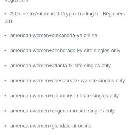
A Guide to Automated Crypto Trading for Beginners
231
american-women+alexandria-va online
american-women+anchorage-ky site singles only
american-women+atlanta-tx site singles only
american-women+chesapeake-wv site singles only
american-women+columbus-mt site singles only
american-women+eugene-mo site singles only
american-women+glendale-ut online