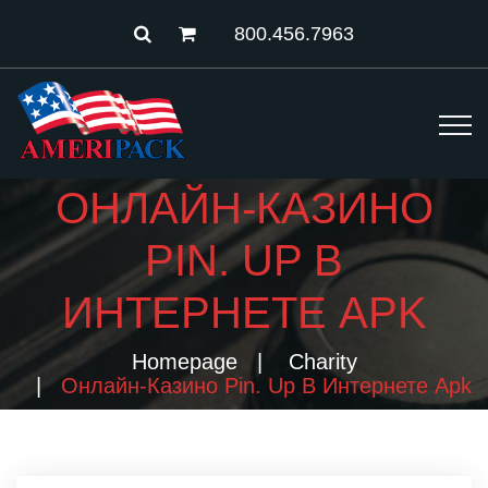
800.456.7963
ОНЛАЙН-КАЗИНО
PIN. UP В
ИНТЕРНЕТЕ APK
Homepage
Charity
Онлайн-Казино Pin. Up В Интернете Apk