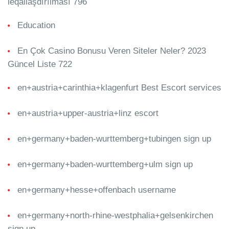
leqallaşdırılması 796
Education
En Çok Casino Bonusu Veren Siteler Neler? 2023
Güncel Liste 722
en+austria+carinthia+klagenfurt Best Escort services
en+austria+upper-austria+linz escort
en+germany+baden-wurttemberg+tubingen sign up
en+germany+baden-wurttemberg+ulm sign up
en+germany+hesse+offenbach username
en+germany+north-rhine-westphalia+gelsenkirchen
sign up