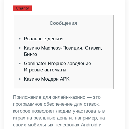
Charity
Сообщения
Реальные деньги
Казино Madness-Позиция, Ставки,
Бинго
Gaminator Игорное заведение
Игровые автоматы
Казино Модерн APK
Приложение для онлайн-казино — это
программное обеспечение для ставок,
которое позволяет людям участвовать в
играх на реальные деньги, например, на
своих мобильных телефонах Android и