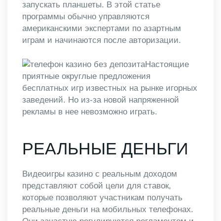
запускать планшеты. В этой статье
программы обычно управляются
американскими экспертами по азартным
играм и начинаются после авторизации.
Настоящие
приятные округлые предложения
бесплатных игр известных на рынке игорных
заведений.
Но из-за новой напряженной
рекламы в нее невозможно играть.
РЕАЛЬНЫЕ ДЕНЬГИ
Видеоигры казино с реальным доходом
представляют собой цели для ставок,
которые позволяют участникам получать
реальные деньги на мобильных телефонах.