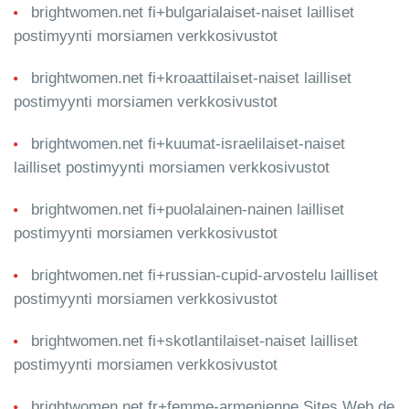
brightwomen.net fi+bulgarialaiset-naiset lailliset
postimyynti morsiamen verkkosivustot
brightwomen.net fi+kroaattilaiset-naiset lailliset
postimyynti morsiamen verkkosivustot
brightwomen.net fi+kuumat-israelilaiset-naiset
lailliset postimyynti morsiamen verkkosivustot
brightwomen.net fi+puolalainen-nainen lailliset
postimyynti morsiamen verkkosivustot
brightwomen.net fi+russian-cupid-arvostelu lailliset
postimyynti morsiamen verkkosivustot
brightwomen.net fi+skotlantilaiset-naiset lailliset
postimyynti morsiamen verkkosivustot
brightwomen.net fr+femme-armenienne Sites Web de