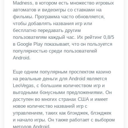
Madness, в котором есть множество игровых
автоматов и видеоигры со ставками на
фильмы. Программа часто обновляется,
чтобы добавлять названия игр или
бесплатно передавать другим
пользователям каждый час. Их рейтинг 0,8/5
в Google Play показывает, что он пользуется
популярностью среди пользователей
Android.
Еще одним популярным проспектом казино
на реальные деньги для Android является
LeoVegas, с большим количеством игр и
выгодными бонусными предложениями. Он
доступен во многих странах США и имеет
новое количество названий игр с
управлением, таких как блэкджек, блэкджек
и начало игры. Он также работает с выбором
методов Android.