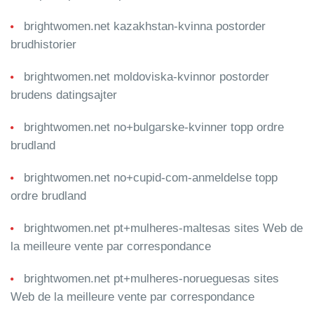
brightwomen.net kazakhstan-kvinna postorder
brudhistorier
brightwomen.net moldoviska-kvinnor postorder
brudens datingsajter
brightwomen.net no+bulgarske-kvinner topp ordre
brudland
brightwomen.net no+cupid-com-anmeldelse topp
ordre brudland
brightwomen.net pt+mulheres-maltesas sites Web de
la meilleure vente par correspondance
brightwomen.net pt+mulheres-norueguesas sites
Web de la meilleure vente par correspondance