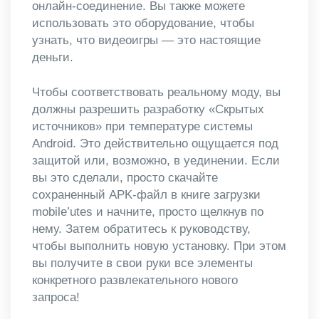
онлайн-соединение. Вы также можете
использовать это оборудование, чтобы
узнать, что видеоигры — это настоящие
деньги.
Чтобы соответствовать реальному моду, вы
должны разрешить разработку «Скрытых
источников» при температуре системы
Android. Это действительно ощущается под
защитой или, возможно, в уединении. Если
вы это сделали, просто скачайте
сохраненный APK-файл в книге загрузки
mobile’utes и начните, просто щелкнув по
нему. Затем обратитесь к руководству,
чтобы выполнить новую установку. При этом
вы получите в свои руки все элементы
конкретного развлекательного нового
запроса!