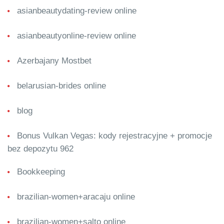
asianbeautydating-review online
asianbeautyonline-review online
Azerbajany Mostbet
belarusian-brides online
blog
Bonus Vulkan Vegas: kody rejestracyjne + promocje
bez depozytu 962
Bookkeeping
brazilian-women+aracaju online
brazilian-women+salto online