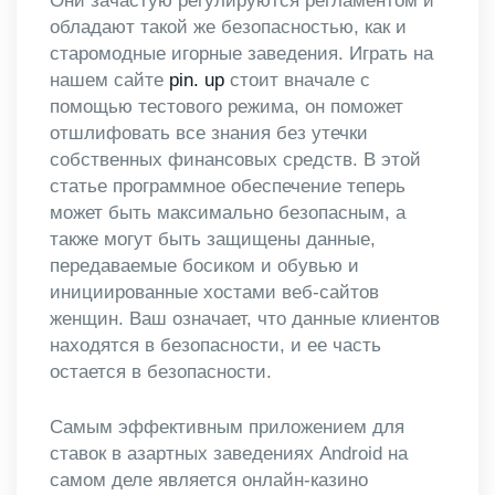
Они зачастую регулируются регламентом и
обладают такой же безопасностью, как и
старомодные игорные заведения. Играть на
нашем сайте
pin. up
стоит вначале с
помощью тестового режима, он поможет
отшлифовать все знания без утечки
собственных финансовых средств. В этой
статье программное обеспечение теперь
может быть максимально безопасным, а
также могут быть защищены данные,
передаваемые босиком и обувью и
инициированные хостами веб-сайтов
женщин. Ваш означает, что данные клиентов
находятся в безопасности, и ее часть
остается в безопасности.
Самым эффективным приложением для
ставок в азартных заведениях Android на
самом деле является онлайн-казино