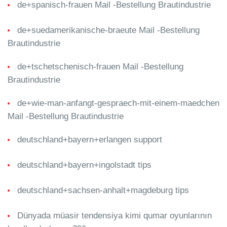
de+spanisch-frauen Mail -Bestellung Brautindustrie
de+suedamerikanische-braeute Mail -Bestellung
Brautindustrie
de+tschetschenisch-frauen Mail -Bestellung
Brautindustrie
de+wie-man-anfangt-gespraech-mit-einem-maedchen
Mail -Bestellung Brautindustrie
deutschland+bayern+erlangen support
deutschland+bayern+ingolstadt tips
deutschland+sachsen-anhalt+magdeburg tips
Dünyada müasir tendensiya kimi qumar oyunlarının