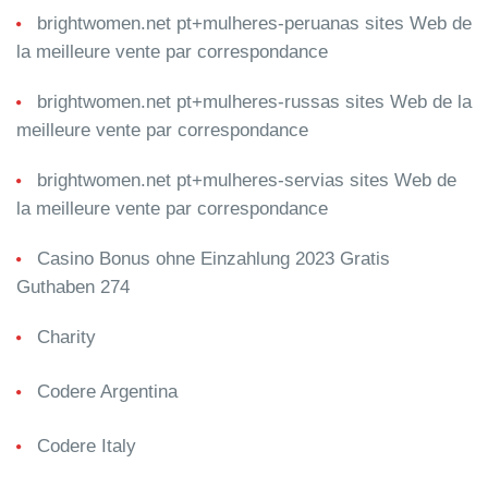
brightwomen.net pt+mulheres-peruanas sites Web de
la meilleure vente par correspondance
brightwomen.net pt+mulheres-russas sites Web de la
meilleure vente par correspondance
brightwomen.net pt+mulheres-servias sites Web de
la meilleure vente par correspondance
Casino Bonus ohne Einzahlung 2023 Gratis
Guthaben 274
Charity
Codere Argentina
Codere Italy