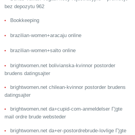
bez depozytu 962
Bookkeeping
brazilian-women+aracaju online
brazilian-women+salto online
brightwomen.net bolivianska-kvinnor postorder
brudens datingsajter
brightwomen.net chilean-kvinnor postorder brudens
datingsajter
brightwomen.net da+cupid-com-anmeldelser Г¦gte
mail ordre brude websteder
brightwomen.net da+er-postordrebrude-lovlige Г¦gte