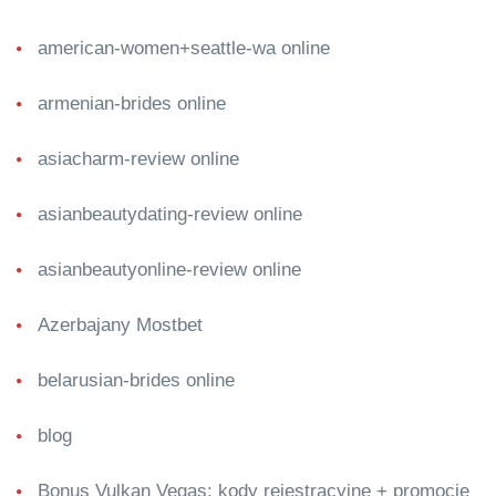
american-women+seattle-wa online
armenian-brides online
asiacharm-review online
asianbeautydating-review online
asianbeautyonline-review online
Azerbajany Mostbet
belarusian-brides online
blog
Bonus Vulkan Vegas: kody rejestracyjne + promocje