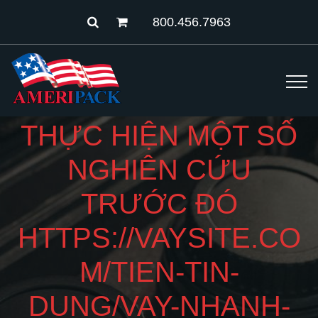
800.456.7963
THỰC HIỆN MỘT SỐ
NGHIÊN CỨU
TRƯỚC ĐÓ
HTTPS://VAYSITE.CO
M/TIEN-TIN-
DUNG/VAY-NHANH-