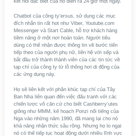
kết nối đặc biệt của nó diễn ra 24 giờ một ngày.
Chatbot của công ty’ersus, sử dụng các mục
đích nhắn tin rất hot như Viber, Youtube.com
Messenger và Start Cable, hỗ trợ khách hàng
tiềm năng ở một nơi hoàn toàn. Người tiêu
dùng có thể nhận được thông tin về bước tiến
tiếp theo của người phụ nữ, liên hệ với sếp và
bắt đầu trở thành thành viên của các tin tức về
tạp chí của công ty từ lỗ thông hơi di động của
các ứng dụng này.
Họ sẽ liên kết với phân khúc tạp chí của Tây
Ban Nha liên quan đến việc đấu tranh với các
chiến lược vô căn cứ cho biết Cashberry’utes
giống như MMM, kế hoạch Ponzi nổi tiếng của
Nga vào những năm 1990, đã mang lại cho nó
khả năng nhận thức sâu rộng. Nhưng họ lo ngại
nó có thể tiếp tục hoạt động dưới nhiều lĩnh vực