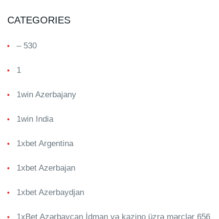
CATEGORIES
– 530
1
1win Azerbajany
1win India
1xbet Argentina
1xbet Azerbajan
1xbet Azerbaydjan
1xBet Azərbaycan İdman və kazino üzrə mərclər 656