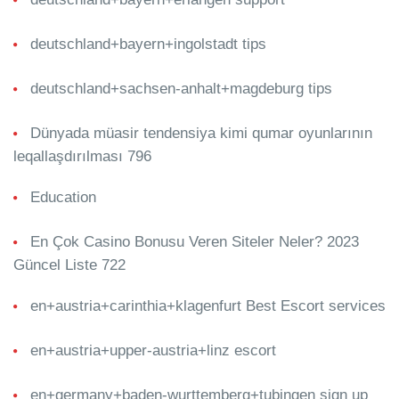
deutschland+bayern+ingolstadt tips
deutschland+sachsen-anhalt+magdeburg tips
Dünyada müasir tendensiya kimi qumar oyunlarının
leqallaşdırılması 796
Education
En Çok Casino Bonusu Veren Siteler Neler? 2023
Güncel Liste 722
en+austria+carinthia+klagenfurt Best Escort services
en+austria+upper-austria+linz escort
en+germany+baden-wurttemberg+tubingen sign up