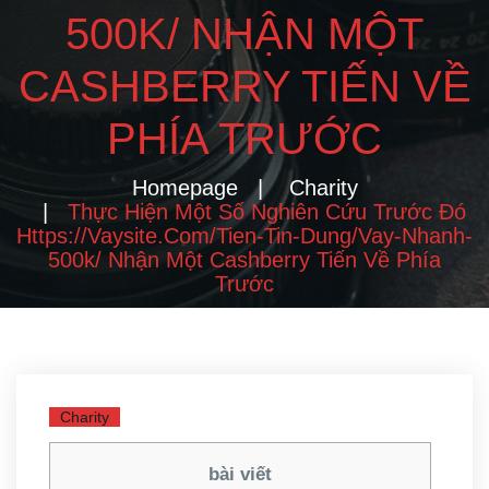
500K/ NHẬN MỘT
CASHBERRY TIẾN VỀ
PHÍA TRƯỚC
Homepage
Charity
Thực Hiện Một Số Nghiên Cứu Trước Đó
Https://vaysite.com/tien-Tin-Dung/vay-Nhanh-
500k/ Nhận Một Cashberry Tiến Về Phía
Trước
Charity
bài viết