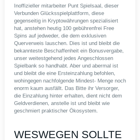
Inoffizieller mitarbeiter Punt Spielsaal, dieser
Verbunden Glücksspielplattform, diese
gegenseitig in Kryptowährungen spezialisiert
hat, anstehen heutig 100 gebührenfrei Free
Spins auf jedweder, die dem exklusiven
Querverweis lauschen. Dies ist und bleibt die
bekannteste Beschaffenheit ein Bonusvergabe,
unser weitestgehend jedes Angeschlossen
Spielbank so handhabt. Aber und abermal ist
und bleibt die eine Ersteinzahlung befohlen,
wohingegen nachfolgende Mindest- Menge noch
enorm kaum ausfällt. Das Bitte ihr Versorger,
die Einzahlung hinter erhalten, dient nicht dem
Geldverdienen, anstelle ist und bleibt wie
geschmiert praktischer Ökosystem.
WESWEGEN SOLLTE