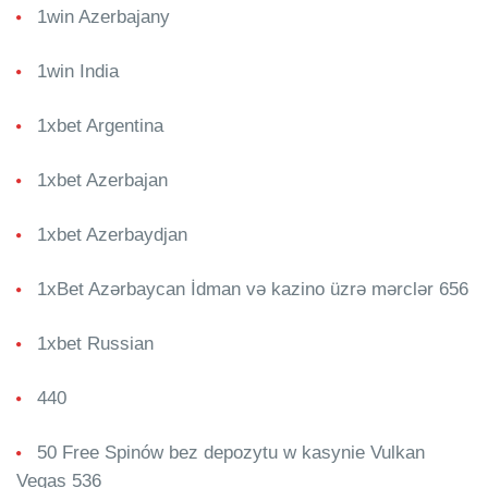
1win Azerbajany
1win India
1xbet Argentina
1xbet Azerbajan
1xbet Azerbaydjan
1xBet Azərbaycan İdman və kazino üzrə mərclər 656
1xbet Russian
440
50 Free Spinów bez depozytu w kasynie Vulkan
Vegas 536