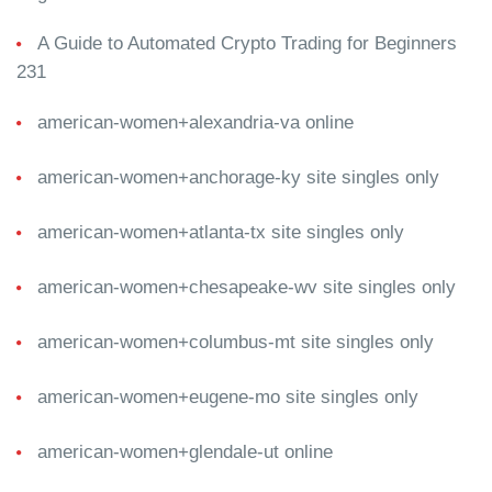
A Guide to Automated Crypto Trading for Beginners
231
american-women+alexandria-va online
american-women+anchorage-ky site singles only
american-women+atlanta-tx site singles only
american-women+chesapeake-wv site singles only
american-women+columbus-mt site singles only
american-women+eugene-mo site singles only
american-women+glendale-ut online