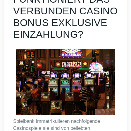
VERBUNDEN CASINO
BONUS EXKLUSIVE
EINZAHLUNG?
Spielbank immatrikulieren nachfolgende
Casinospiele sie sind von beliebten