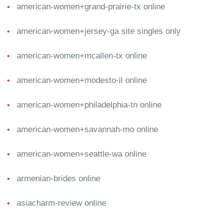
american-women+grand-prairie-tx online
american-women+jersey-ga site singles only
american-women+mcallen-tx online
american-women+modesto-il online
american-women+philadelphia-tn online
american-women+savannah-mo online
american-women+seattle-wa online
armenian-brides online
asiacharm-review online