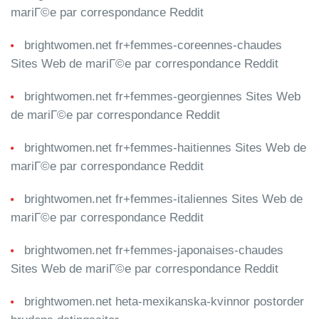
mariГ©e par correspondance Reddit
brightwomen.net fr+femmes-coreennes-chaudes
Sites Web de mariГ©e par correspondance Reddit
brightwomen.net fr+femmes-georgiennes Sites Web
de mariГ©e par correspondance Reddit
brightwomen.net fr+femmes-haitiennes Sites Web de
mariГ©e par correspondance Reddit
brightwomen.net fr+femmes-italiennes Sites Web de
mariГ©e par correspondance Reddit
brightwomen.net fr+femmes-japonaises-chaudes
Sites Web de mariГ©e par correspondance Reddit
brightwomen.net heta-mexikanska-kvinnor postorder