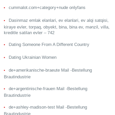
cummalot.com+category+nude onlyfans
Dasinmaz emlak elanlari, ev elanlari, ev alqi satqisi,
kiraye evler, torpaq, obyekt, bina, bina ev, mənzil, villa,
kreditle satilan evler – 742
Dating Someone From A Different Country
Dating Ukrainian Women
de+amerikanische-braeute Mail -Bestellung
Brautindustrie
de+argentinische-frauen Mail -Bestellung
Brautindustrie
de+ashley-madison-test Mail -Bestellung
Brautindustrie