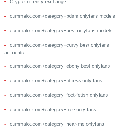
Cryptocurrency exchange
cummalot.com+category+bdsm onlyfans models
cummalot.com+category+best onlyfans models
cummalot.com+category+curvy best onlyfans
accounts
cummalot.com+category+ebony best onlyfans
cummalot.com+category+fitness only fans
cummalot.com+category+foot-fetish onlyfans
cummalot.com+category+free only fans
cummalot.com+category+near-me onlyfans